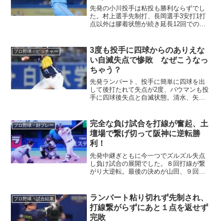
先発の小川投手は粘投も勝利ならずでし
た。村上選手先制打、長岡選手3安打1打
点以外は膠着状態が続き延長12回での引
き分け。負けなかったことを良しとし
て、次に進んでほしいです。
3度も投手に四球からのありえな
プロ野球・ピッチャー
い自滅失点で惨敗 なぜこうなっ
ちゃう？
先発ランバート、投手に簡単に四球を出
して後打たれて失点が2度、バウマンも投
手に四球後失点と自滅状態。清水、矢崎
が締めても時遅しです。
完全な負け試合を打線が奮起、土
プロ野球・好プレー
壇場で繋げ切って阪神に逆転勝
利！
先発中継ぎともに今一つでズルズル失点
し負け試合の展開でした。８回打線が繋
がり大逆転。最後の決めが山田、９回好
守備の並木長岡と最高の試合でした。
ランバート粘り切れず先制され、
プロ野球・試合結果
打線繋がらずにあと１点を返せず
完敗