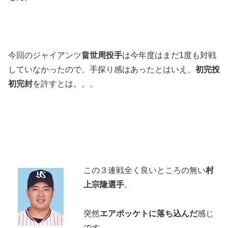
今回のジャイアンツ
畠世周投手
は今年度はまだ1度も対戦
していなかったので、手探り感はあったとはいえ、
初完投
初完封
を許すとは。。。
この３連戦全く良いところの無い
村
上宗隆選手
。
突然
エアポッケトに落ち込んだ
感じ
です。