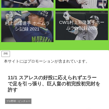
CWS村上宗隆選手ホー
村上宗隆選手 ホームラ
ムラン記録2026
ン記録 2021
PR
本サイトにはプロモーションが含まれています。
11/1 スアレスの好投に応えられずエラー
で足を引っ張り、巨人畠の初完投初完封を
許す
プロ野球・ピッチャー