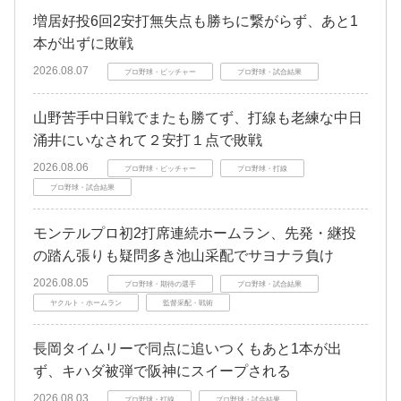
増居好投6回2安打無失点も勝ちに繋がらず、あと1
本が出ずに敗戦
2026.08.07
プロ野球・ピッチャー
プロ野球・試合結果
山野苦手中日戦でまたも勝てず、打線も老練な中日
涌井にいなされて２安打１点で敗戦
2026.08.06
プロ野球・ピッチャー
プロ野球・打線
プロ野球・試合結果
モンテルプロ初2打席連続ホームラン、先発・継投
の踏ん張りも疑問多き池山采配でサヨナラ負け
2026.08.05
プロ野球・期待の選手
プロ野球・試合結果
ヤクルト・ホームラン
監督采配・戦術
長岡タイムリーで同点に追いつくもあと1本が出
ず、キハダ被弾で阪神にスイープされる
2026.08.03
プロ野球・打線
プロ野球・試合結果