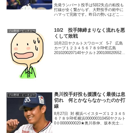
先発ランバート投手は5回2失点の粘投も
打線が全く繋がらず、大野投手の術中に
ハマって完敗です。昨日の勢いはどこ
へ？
10/2 投手陣締まりなく流れを悪
プロ野球・ピッチャー
くして敗戦
10月2日ヤクルトスワローズ 5-7 広島
カープ１２３４５６７８９RHE広島
2010200207140ヤクルト200100020552投
手陣の出来の悪さが目立った試合でした｡
打線は､5安打で5点とまあ効率良くは攻め
ましたが､追いつい...
奥川投手好投も援護なく最後は息
プロ野球・ピッチャー
切れ 何とかならなかったのか打
線
8月27日 対 横浜ベイスターズ１２３４５
６７８９RHE横浜000000310450ヤクルト
0０0000000020★奥川恭伸、坂本光士
郎、大下佑馬、石山泰稚 - 中村悠平☆京
山将弥、山﨑康晃、三嶋一輝 - 山本祐大