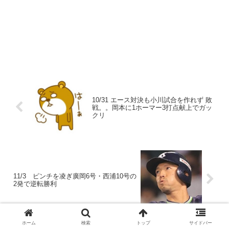
10/31 エース対決も小川試合を作れず 敗
戦。。岡本に1ホーマー3打点献上でガッ
クリ
11/3 ピンチを凌ぎ廣岡6号・西浦10号の
2発で逆転勝利
ホーム
検索
トップ
サイドバー