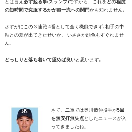
とは言え
必ず起る事
(スランプ)ですから、これを
どの程度
の短時間で克服するかが超一流への関門
かも知れません｡
さすがにこの３連戦 4番として全く機能できず､相手の中
軸との差が出てきたせいか、 いささか顔色もすぐれませ
ん｡
どっしりと落ち着いて望めば良い
と思います｡
さて、二軍では奥川恭伸投手が
5回
を無安打無失点
としたニュースが入
ってきましたね。