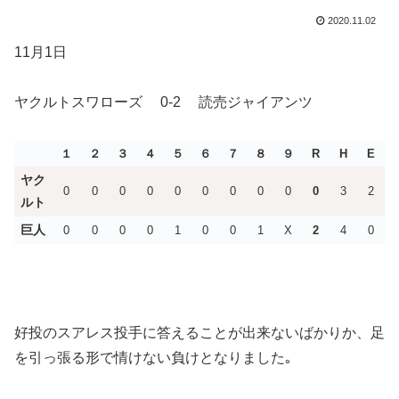
2020.11.02
11月1日
ヤクルトスワローズ 0-2 読売ジャイアンツ
１
２
３
４
５
６
７
８
９
R
H
E
ヤク
0
0
0
0
0
0
0
0
0
0
3
2
ルト
巨人
0
0
0
0
1
0
0
1
X
2
4
0
好投のスアレス投手に答えることが出来ないばかりか、足
を引っ張る形で情けない負けとなりました｡