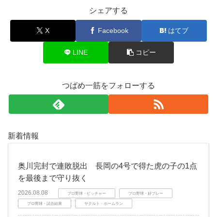
シェアする
X
Facebook
はてブ
LINE
コピー
つばめ一筋をフォローする
新着情報
奥川完封で連敗脱出 長岡の4号で得た虎の子の1点
を最後まで守り抜く
2026.08.08
プロ野球・ピッチャー
プロ野球・好プレー
プロ野球・試合結果
ヤクルト・ホームラン