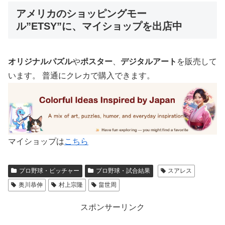
アメリカのショッピングモー
ル”ETSY”に、マイショップを出店中
オリジナルパズル
や
ポスター
、
デジタルアート
を販売して
います。 普通にクレカで購入できます。
マイショップは
こちら
プロ野球・ピッチャー
プロ野球・試合結果
スアレス
奥川恭伸
村上宗隆
畠世周
スポンサーリンク