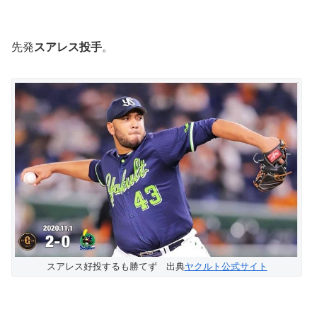
先発
スアレス投手
。
スアレス好投するも勝てず 出典
ヤクルト公式サイト