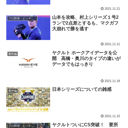
2021.11.21
山本を攻略、村上シリーズ１号2
プロ野球・ピッチャー
ランで2点差とするも、マクガフ
大崩れで勝を逃す
2021.11.21
ヤクルト ホークアイデータを公
番外編
開 高橋・奥川のタイプの違いが
データでもはっきり
2021.11.18
日本シリーズについての雑感
番外編
2021.11.15
ヤクルトついにCS突破！ 要所
プロ野球・ピッチャー