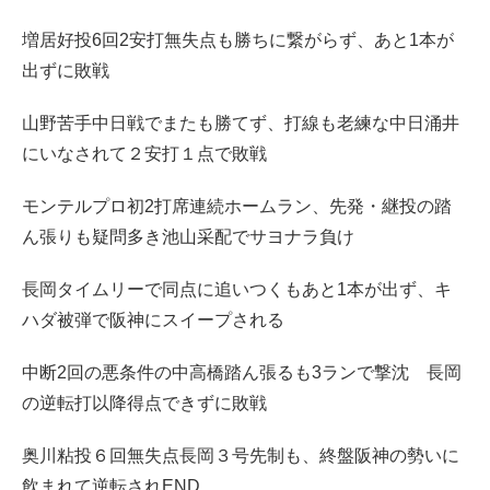
増居好投6回2安打無失点も勝ちに繋がらず、あと1本が
出ずに敗戦
山野苦手中日戦でまたも勝てず、打線も老練な中日涌井
にいなされて２安打１点で敗戦
モンテルプロ初2打席連続ホームラン、先発・継投の踏
ん張りも疑問多き池山采配でサヨナラ負け
長岡タイムリーで同点に追いつくもあと1本が出ず、キ
ハダ被弾で阪神にスイープされる
中断2回の悪条件の中高橋踏ん張るも3ランで撃沈 長岡
の逆転打以降得点できずに敗戦
奥川粘投６回無失点長岡３号先制も、終盤阪神の勢いに
飲まれて逆転されEND