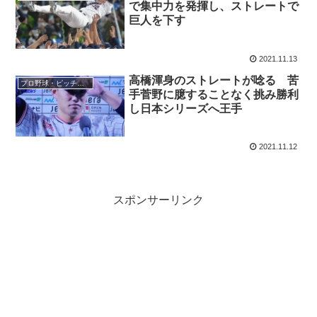
で集中力を発揮し、ストレートで
巨人を下す
2021.11.13
高橋渾身のストレートが唸る 苦
プロ野球・ピッチャー
手菅野に臆することなく挑み勝利
し日本シリーズへ王手
2021.11.12
スポンサーリンク