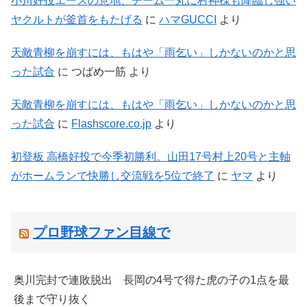
小川好投エースの意地、チーム一丸に村神様も降臨し強い
ヤクルトが釜首をもたげる
に
ハマGUCCI
より
天敵青柳を崩すには、もはや「雨乞い」しかないのかと思
った試合
に
つばめ一筋
より
天敵青柳を崩すには、もはや「雨乞い」しかないのかと思
った試合
に
Flashscore.co.jp
より
初登板 高橋好投で今季初勝利。山田17号村上20号と主軸
がホームランで快勝し交流戦を5位で終了
に
ヤマ
より
プロ野球ファン目線で
奥川完封で連敗脱出 長岡の4号で得た虎の子の1点を最
後まで守り抜く