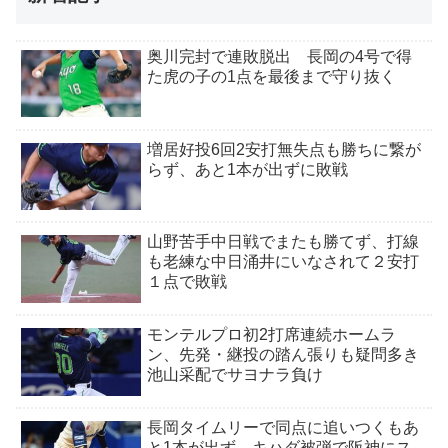
奥川完封で連敗脱出 長岡の4号で得
た虎の子の1点を最後まで守り抜く
増居好投6回2安打無失点も勝ちに繋が
らず、あと1本が出ずに敗戦
山野苦手中日戦でまたも勝てず、打線
も老練な中日涌井にいなされて２安打
１点で敗戦
モンテルプロ初2打席連続ホームラ
ン、先発・継投の踏ん張りも疑問多き
池山采配でサヨナラ負け
長岡タイムリーで同点に追いつくもあ
と1本が出ず、キハダ被弾で阪神にス