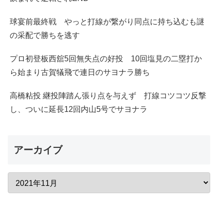
球宴前最終戦 やっと打線が繋がり同点に持ち込むも謎
の采配で勝ちを逃す
プロ初登板西舘5回無失点の好投 10回塩見の二塁打か
ら始まり古賀犠飛で連日のサヨナラ勝ち
高橋粘投 継投陣踏ん張り点を与えず 打線コツコツ反撃
し、ついに延長12回内山5号でサヨナラ
アーカイブ