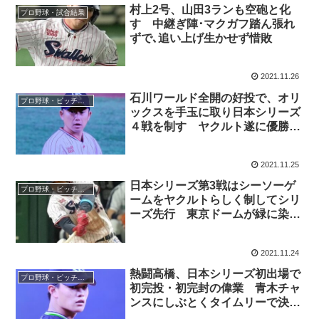
村上2号、山田3ランも空砲と化
プロ野球・試合結果
す 中継ぎ陣･マクガフ踏ん張れ
ずで､追い上げ生かせず惜敗
2021.11.26
石川ワールド全開の好投で、オリ
プロ野球・ピッチャー
ックスを手玉に取り日本シリーズ
４戦を制す ヤクルト遂に優勝に
王手！
2021.11.25
日本シリーズ第3戦はシーソーゲ
プロ野球・ピッチャー
ームをヤクルトらしく制してシリ
ーズ先行 東京ドームが緑に染ま
り、傘が躍る
2021.11.24
熱闘高橋、日本シリーズ初出場で
プロ野球・ピッチャー
初完投・初完封の偉業 青木チャ
ンスにしぶとくタイムリーで決め
切る