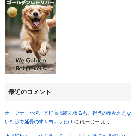
最近のコメント
オープナー小澤、真打高橋踏ん張るも、得点の気配さえな
い打線で延長の末サヨナラ負け
に
ほーじー
より