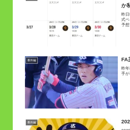
か
昨日
式ペ
予想
F
番外編
昨年
手が
2
番外編