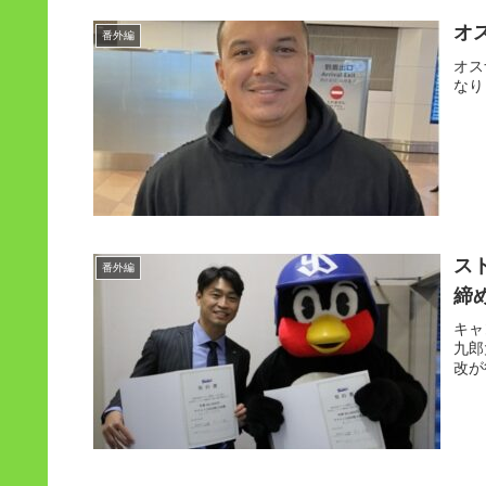
オ
番外編
オス
なり
ス
番外編
締
キャ
九郎
改が