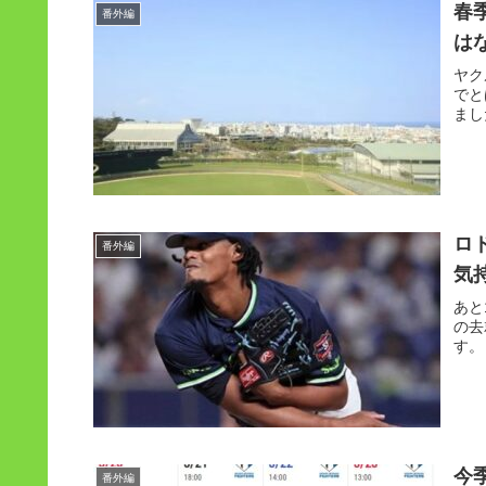
春
番外編
は
ヤク
でと
まし
ロ
番外編
気
あと
の去
す。
今
番外編