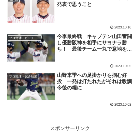
発表で思うこと
2023.10.10
今季最終戦 キャプテン山田奮闘
プロ野球・ピッチャー
し優勝阪神を相手にサヨナラ勝
ち！ 最後チーム一丸で意地を見
せる
2023.10.05
山野来季への足掛かりを掴む好
プロ野球・試合結果
投 一発は打たれたがそれは教訓
今後の糧に
2023.10.02
スポンサーリンク