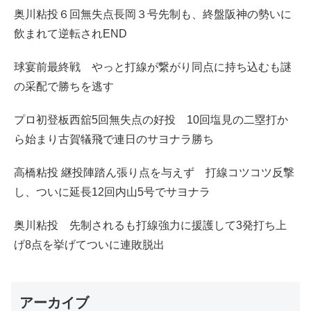
奥川粘投６回無失点長岡３号先制も、終盤阪神の勢いに
飲まれて逆転されEND
球宴前最終戦 やっと打線が繋がり同点に持ち込むも謎
の采配で勝ちを逃す
プロ初登板西舘5回無失点の好投 10回塩見の二塁打か
ら始まり古賀犠飛で連日のサヨナラ勝ち
高橋粘投 継投陣踏ん張り点を与えず 打線コツコツ反撃
し、ついに延長12回内山5号でサヨナラ
奥川粘投 先制されるも打線強力に援護して3発打ち上
げ8点を挙げてついに連敗脱出
アーカイブ