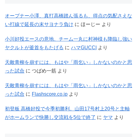
オープナー小澤、真打高橋踏ん張るも、得点の気配さえな
い打線で延長の末サヨナラ負け
に
ほーじー
より
小川好投エースの意地、チーム一丸に村神様も降臨し強い
ヤクルトが釜首をもたげる
に
ハマGUCCI
より
天敵青柳を崩すには、もはや「雨乞い」しかないのかと思
った試合
に
つばめ一筋
より
天敵青柳を崩すには、もはや「雨乞い」しかないのかと思
った試合
に
Flashscore.co.jp
より
初登板 高橋好投で今季初勝利。山田17号村上20号と主軸
がホームランで快勝し交流戦を5位で終了
に
ヤマ
より