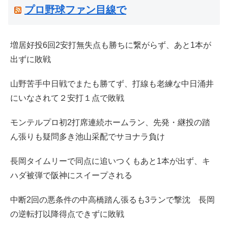
プロ野球ファン目線で
増居好投6回2安打無失点も勝ちに繋がらず、あと1本が
出ずに敗戦
山野苦手中日戦でまたも勝てず、打線も老練な中日涌井
にいなされて２安打１点で敗戦
モンテルプロ初2打席連続ホームラン、先発・継投の踏
ん張りも疑問多き池山采配でサヨナラ負け
長岡タイムリーで同点に追いつくもあと1本が出ず、キ
ハダ被弾で阪神にスイープされる
中断2回の悪条件の中高橋踏ん張るも3ランで撃沈 長岡
の逆転打以降得点できずに敗戦