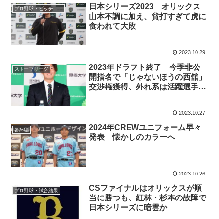
日本シリーズ2023 オリックス
プロ野球・ピッチャー
山本不調に加え、貧打すぎて虎に
食われて大敗
2023.10.29
2023年ドラフト終了 今季非公
ストーブリーグ
開指名で「じゃないほうの西舘」
交渉権獲得、外れ系は活躍選手が
多いので期待
2023.10.27
2024年CREWユニフォーム早々
番外編
発表 懐かしのカラーへ
2023.10.26
CSファイナルはオリックスが順
プロ野球・試合結果
当に勝つも、紅林・杉本の故障で
日本シリーズに暗雲か