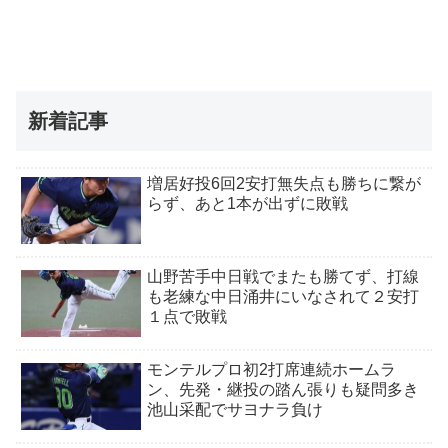
新着記事
増居好投6回2安打無失点も勝ちに繋が
らず、あと1本が出ずに敗戦
山野苦手中日戦でまたも勝てず、打線
も老練な中日涌井にいなされて２安打
１点で敗戦
モンテルプロ初2打席連続ホームラ
ン、先発・継投の踏ん張りも疑問多き
池山采配でサヨナラ負け