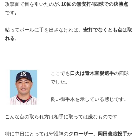
攻撃面で目を引いたのが､
10回の無安打4四球での決勝点
です｡
粘ってボールに手を出さなければ、
安打でなくとも点は取
れる
｡
ここでも
口火は青木宣親選手
の四球
でした。
良い御手本を示している感じです｡
こんな点の取られ方は相手に取っては嫌なものです。
特に中日にとっては守護神の
クローザー、岡田俊哉投手か