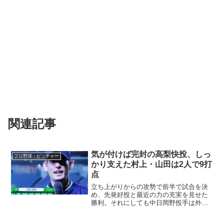
関連記事
気が付けば完封の高梨快投、しっ
プロ野球・ピッチャー
かり支えた村上・山田は2人で9打
点
立ち上がりからの攻勢で前半で試合を決
め、先発好投と最近の力の充実を見せた
勝利。それにしても中日岡野投手は外れ
ると押し出しとなる絶体絶命の場面で当
たった相手が悪かった。気の毒としか言