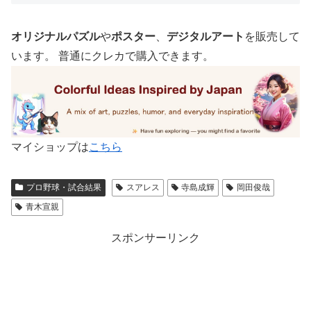
オリジナルパズル
や
ポスター
、
デジタルアート
を販売して
います。 普通にクレカで購入できます。
マイショップは
こちら
プロ野球・試合結果
スアレス
寺島成輝
岡田俊哉
青木宣親
スポンサーリンク