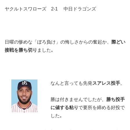
ヤクルトスワローズ 2-1 中日ドラゴンズ
日曜の惨めな「ぼろ負け」の悔しさからの奮起か、
際どい
接戦を勝ち切り
ました｡
なんと言っても先発
スアレス投手
。
勝は付きませんでしたが、
勝ち投手
に値する粘り
で要所を締める好投で
した｡