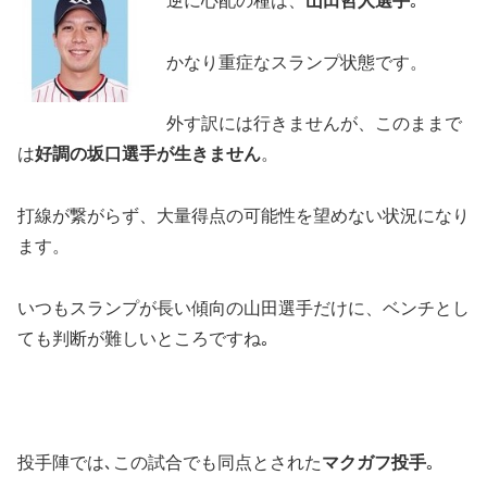
逆に心配の種は、
山田哲人選手
｡
かなり重症なスランプ状態です。
外す訳には行きませんが、このままで
は
好調の坂口選手が生きません
。
打線が繋がらず、大量得点の可能性を望めない状況になり
ます。
いつもスランプが長い傾向の山田選手だけに、ベンチとし
ても判断が難しいところですね｡
投手陣では､この試合でも同点とされた
マクガフ投手
｡