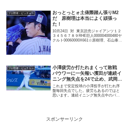
た。
おっとっとォ土俵際踏ん張りM2
プロ野球・ピッチャー
だ 原樹理は本当によく頑張っ
た！
10月24日 対 東京読売ジャイアンツ１２
３４５６７８９RHE巨人000004000480ヤ
クルト00060000X661☆原樹理、石山泰
稚、Hスアレス、H清水昇、Sマクガフ -
中村悠平★戸郷翔征、今村信貴、田中豊
樹、大江竜聖、大竹寛...
小澤疲労か打たれまくって敗戦
プロ野球・ピッチャー
バウワーに一矢報い濱田が連続イ
ニング無失点を24で止め、武岡は
プロ初本塁打
これまで安定投球の小澤投手が打たれ序
盤毎回失点でした。疲労もあるのではと
思います。連続イニング無失点中のバウ
ワー投手に、濱田選手がタイムリー、武
岡選手のプロ初本塁打などで一矢報いま
した。
スポンサーリンク