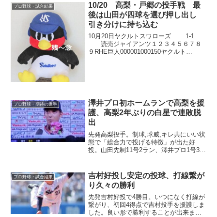
えません。
10/20 高梨・戸郷の投手戦 最
プロ野球・試合結果
後は山田が四球を選び押し出し
引き分けに持ち込む
10月20日ヤクルトスワローズ 1-1
読売ジャイアンツ１２３４５６７８
９RHE巨人000001000150ヤクルト
000000001160おやまあ、前日の阪神戦に
引き続きまたまた引き分けです。しかも
1-1と前日の延長のような内容で...
澤井プロ初ホームランで高梨を援
プロ野球・期待の選手
護、高梨2年ぶりの白星で連敗脱
出
先発高梨投手。制球,球威,キレ共にいい状
態で「総合力で投げる特徴」が出た好
投。山田先制11号2ラン、澤井プロ1号3ラ
ンで効果的に点を取り、阪神に勝利しま
した。
吉村好投し安定の投球、打線繋が
プロ野球・試合結果
り久々の勝利
先発吉村好投で4勝目。いつになく打線が
繋がり、初回4得点で吉村投手を援護しま
した。良い形で勝利することが出来まし