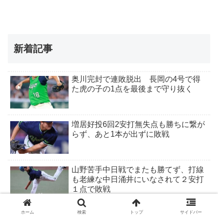
新着記事
奥川完封で連敗脱出 長岡の4号で得
た虎の子の1点を最後まで守り抜く
増居好投6回2安打無失点も勝ちに繋が
らず、あと1本が出ずに敗戦
山野苦手中日戦でまたも勝てず、打線
も老練な中日涌井にいなされて２安打
１点で敗戦
ホーム
検索
トップ
サイドバー
モンテルプロ初2打席連続ホームラ