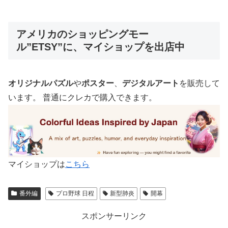
アメリカのショッピングモー
ル”ETSY”に、マイショップを出店中
オリジナルパズル
や
ポスター
、
デジタルアート
を販売して
います。 普通にクレカで購入できます。
マイショップは
こちら
番外編
プロ野球 日程
新型肺炎
開幕
スポンサーリンク