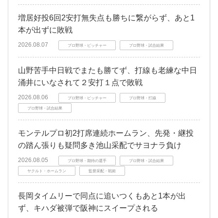
増居好投6回2安打無失点も勝ちに繋がらず、あと1
本が出ずに敗戦
2026.08.07
プロ野球・ピッチャー
プロ野球・試合結果
山野苦手中日戦でまたも勝てず、打線も老練な中日
涌井にいなされて２安打１点で敗戦
2026.08.06
プロ野球・ピッチャー
プロ野球・打線
プロ野球・試合結果
モンテルプロ初2打席連続ホームラン、先発・継投
の踏ん張りも疑問多き池山采配でサヨナラ負け
2026.08.05
プロ野球・期待の選手
プロ野球・試合結果
ヤクルト・ホームラン
監督采配・戦術
長岡タイムリーで同点に追いつくもあと1本が出
ず、キハダ被弾で阪神にスイープされる