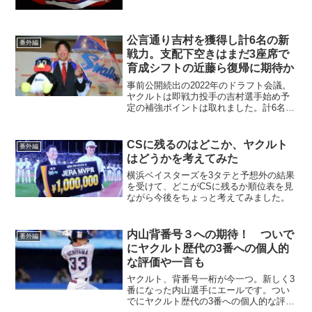
あります｡幸い...
公言通り吉村を獲得し計6名の新
番外編
戦力。支配下空きはまだ3座席で
育成シフトの近藤ら復帰に期待か
事前公開続出の2022年のドラフト会議。
ヤクルトは即戦力投手の吉村選手始め予
定の補強ポイントは取れました。計6名で
引退+戦力外を補った形です。育成契約シ
フトの2名分の席は空けてあるのがミソ
か。
CSに残るのはどこか、ヤクルト
番外編
はどうかを考えてみた
横浜ベイスターズを3タテと予想外の結果
を受けて、どこがCSに残るか順位表を見
ながら今後をちょっと考えてみました。
内山背番号３への期待！ ついで
番外編
にヤクルト歴代の3番への個人的
な評価や一言も
ヤクルト、背番号一桁が今一つ。新しく3
番になった内山選手にエールです。つい
でにヤクルト歴代の3番への個人的な評価