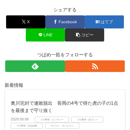
シェアする
X
Facebook
はてブ
LINE
コピー
つばめ一筋をフォローする
新着情報
奥川完封で連敗脱出 長岡の4号で得た虎の子の1点
を最後まで守り抜く
2026.08.08
プロ野球・ピッチャー
プロ野球・好プレー
プロ野球・試合結果
ヤクルト・ホームラン