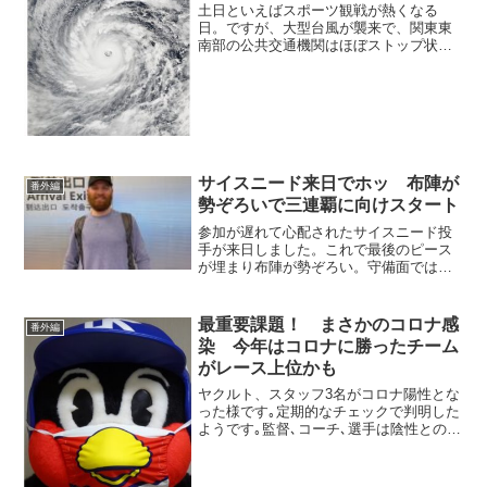
土日といえばスポーツ観戦が熱くなる
日。ですが、大型台風が襲来で、関東東
南部の公共交通機関はほぼストップ状
態。イトーヨーカドーまで休業で、万全
の態勢です。思えば、まだ15号の傷跡が
大きく、頼むから道を外れてくれと祈る
ばかりですがそうもいかない...
サイスニード来日でホッ 布陣が
番外編
勢ぞろいで三連覇に向けスタート
参加が遅れて心配されたサイスニード投
手が来日しました。これで最後のピース
が埋まり布陣が勢ぞろい。守備面では今
季は多くのサブ選手のユーティリティ化
を進め、三連覇への監督の気概を感じま
す。
最重要課題！ まさかのコロナ感
番外編
染 今年はコロナに勝ったチーム
がレース上位かも
ヤクルト、スタッフ3名がコロナ陽性とな
った様です｡定期的なチェックで判明した
ようです｡監督､コーチ､選手は陰性とのこ
とでこれ以上広がらない事を願うばかり
です｡日本中ここまで感染が広がると、ル
ールを守っていても防ぎようの無い所も