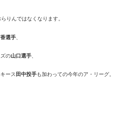
ぶらりんではなくなります。
筒香選手
、
イズの
山口選手
、
ンキース
田中投手
も加わっての今年のア・リーグ。