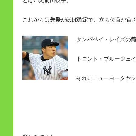
とはいえ前田投手。
これからは
先発がほぼ確定
で、立ち位置が宙
タンパペイ・レイズの
トロント・ブルージェ
それにニューヨークヤ