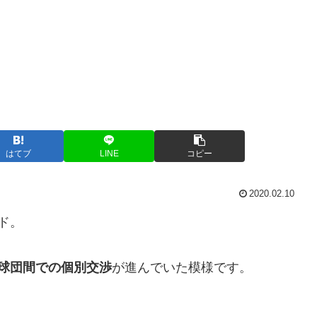
はてブ
LINE
コピー
2020.02.10
ド。
2球団間での個別交渉
が進んでいた模様です。