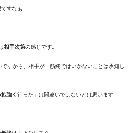
焼
ですなぁ
は
相手次第
の感じです｡
のですから、相手が一筋縄ではいかないことは承知し
辛抱強く
行った」は間違いではないとは思います。
の低迷
は大きなリスク。