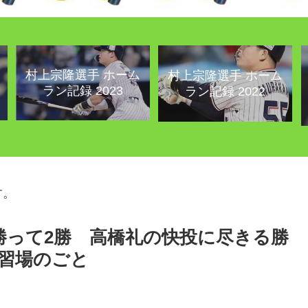
村上宗隆選手 ホーム
村上宗隆選手 ホーム
ラン記録 2023
ラン記録 2022
す。
勝って2勝 高橋礼の快投に尽きる勝
習場のごと