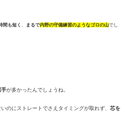
時間も短く
、
まるで
内野の守備練習のようなゴロの山
でし
選手
が多かったんでしょうね。
ないのにストレートでさえタイミングが取れず、
芯を