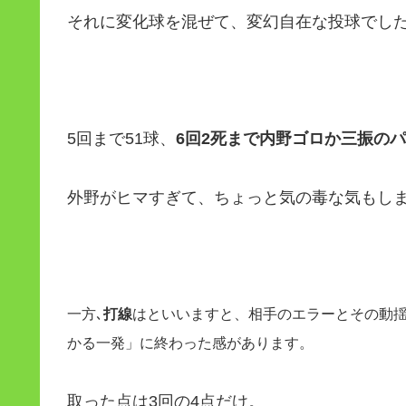
それに変化球を混ぜて、変幻自在な投球でし
5回まで51球、
6回2死まで内野ゴロか三振の
外野がヒマすぎて、ちょっと気の毒な気もし
一方､
打線
はといいますと、相手のエラーとその動
かる一発」に終わった感があります。
取った点は3回の4点だけ。