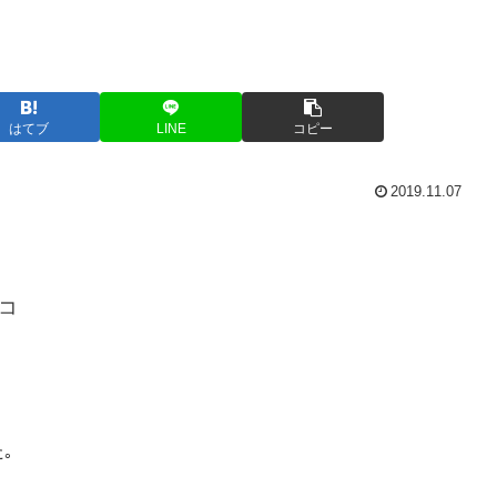
はてブ
LINE
コピー
2019.11.07
コ
｡