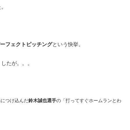
た。
パーフェクトピッチング
という快挙。
ましたが。。。
揺につけ込んだ
鈴木誠也選手
の「打ってすぐホームランとわ