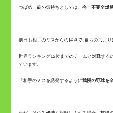
つばめ一筋の気持ちとしては、
今一不完全燃
前日も相手のミスからの得点で､自らの力より
世界ランキング12位までのチームと対戦する
ています。
「相手のミスを誘発するように
我慢の野球を
ただ、その先
優勝
を視野に入れる場合、
打線