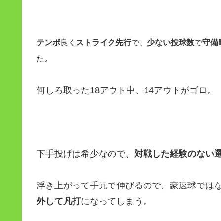
テンポ
良く
ストライク先行
で、
少ない投球数
で
守備
た｡
何しろ取った18アウト中、14アウトがゴロ。
下手投げは希少なので、
対戦した経験のない
浮き上がって手元で伸びるので、豪速球では
外して凡打
になってしまう。