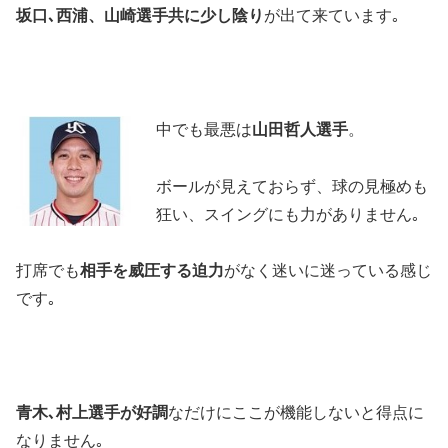
坂口､西浦、山崎選手共に少し陰り
が出て来ています｡
中でも最悪は
山田哲人選手
。
ボールが見えておらず、球の見極めも
狂い、スイングにも力がありません｡
打席でも
相手を威圧する迫力
がなく迷いに迷っている感じ
です｡
青木､村上選手が好調
なだけにここが機能しないと得点に
なりません｡