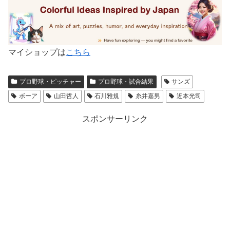
マイショップは
こちら
プロ野球・ピッチャー
プロ野球・試合結果
サンズ
ボーア
山田哲人
石川雅規
糸井嘉男
近本光司
スポンサーリンク