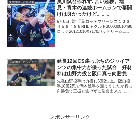
奥川試合作れず､苦い経験。塩
プロ野球・試合結果
見・青木の連続ホームランで幕開
けは良かったけど。。。
6月8日 対 千葉ロッテマリーンズ１２３
４５６７８９RHEヤクルト300000010490
ロッテ20121010X7170バッテリー☆二木
康太、H佐々木千隼、唐川侑己、S益田直
也 - 柿沼友哉★奥川恭伸、吉田大喜 - 古
賀優大、嶋基宏まあ...
延長12回CS崖っぷちのジャイア
プロ野球・ピッチャー
ンツの集中力が優った試合 好材
料は山野力投と阪口真っ向勝負の
岡本三振斬り
先発山野投手は力投し6回2失点。阪口投
手10回2死で岡本選手を迎えましたが真っ
向勝負で三振と逃げずに勝負出来まし
た。村上選手の犠牲フライやオスナ選手
のホームランなど気楽に楽しみました。
スポンサーリンク