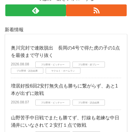
新着情報
奥川完封で連敗脱出 長岡の4号で得た虎の子の1点
を最後まで守り抜く
2026.08.08
プロ野球・ピッチャー
プロ野球・好プレー
プロ野球・試合結果
ヤクルト・ホームラン
増居好投6回2安打無失点も勝ちに繋がらず、あと1
本が出ずに敗戦
2026.08.07
プロ野球・ピッチャー
プロ野球・試合結果
山野苦手中日戦でまたも勝てず、打線も老練な中日
涌井にいなされて２安打１点で敗戦