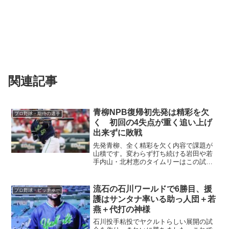
関連記事
青柳NPB復帰初先発は精彩を欠
プロ野球・期待の選手
く 初回の4失点が重く追い上げ
出来ずに敗戦
先発青柳、全く精彩を欠く内容で課題が
山積です。変わらず打ち続ける岩田や若
手内山・北村恵のタイムリーはこの試合
唯一の希望となりました。
流石の石川ワールドで6勝目、援
プロ野球・ピッチャー
護はサンタナ率いる助っ人団＋若
燕＋代打の神様
石川投手粘投でヤクルトらしい展開の試