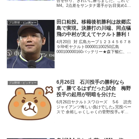
合を作り、きれいに勝ちました。これで
M4。2点差をサンタナ選手がお目覚め15
号3ランで逆転、助っ人全員安打に内山・
長岡が活躍。トドメは川端選手が刺して
くれました。
田口粘投。移籍後初勝利は故郷広
プロ野球・ピッチャー
島で実現。決勝打の川端、同点犠
飛の中村が支えてヤクルト勝利！
4月20日 対 広島カープ１２３４５６７８
９RHEヤクルト000001100250広島
000100000160バッテリー★森下暢仁、コ
ルニエル、大道温貴 - 坂倉将吾、磯村嘉
孝☆田口麗斗、H清水昇、Hマクガフ、S
石山泰稚 - 中村悠平緊迫...
6月26日 石川投手の勝利なら
プロ野球・ピッチャー
ず。勝てるはずだった試合 梅野
投手の起用が明暗を分けた
6月26日ヤクルトスワローズ 5-6 読売
ジャイアンツ悔しい負けでした｡完投ペー
スで 余裕しゃくしゃくの菅野投手｡ギア
チェンジの途端 思いも掛けない失速｡6回
先頭の坂口選手に痛打され、力を入れ始
めましたが、逆に球に勢いがなくなり連
打され...