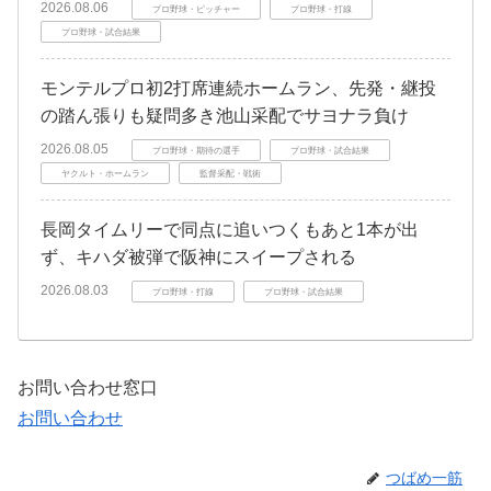
2026.08.06
プロ野球・ピッチャー
プロ野球・打線
プロ野球・試合結果
モンテルプロ初2打席連続ホームラン、先発・継投
の踏ん張りも疑問多き池山采配でサヨナラ負け
2026.08.05
プロ野球・期待の選手
プロ野球・試合結果
ヤクルト・ホームラン
監督采配・戦術
長岡タイムリーで同点に追いつくもあと1本が出
ず、キハダ被弾で阪神にスイープされる
2026.08.03
プロ野球・打線
プロ野球・試合結果
お問い合わせ窓口
お問い合わせ
つばめ一筋