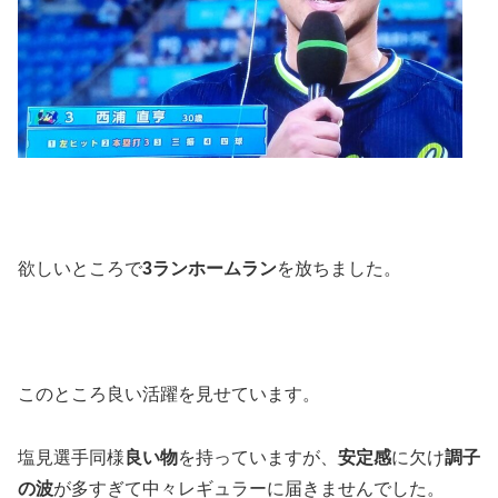
欲しいところで
3ランホームラン
を放ちました。
このところ良い活躍を見せています。
塩見選手同様
良い物
を持っていますが、
安定感
に欠け
調子
の波
が多すぎて中々レギュラーに届きませんでした。