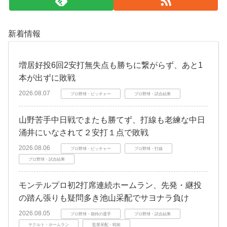
新着情報
増居好投6回2安打無失点も勝ちに繋がらず、あと1
本が出ずに敗戦
2026.08.07
プロ野球・ピッチャー
プロ野球・試合結果
山野苦手中日戦でまたも勝てず、打線も老練な中日
涌井にいなされて２安打１点で敗戦
2026.08.06
プロ野球・ピッチャー
プロ野球・打線
プロ野球・試合結果
モンテルプロ初2打席連続ホームラン、先発・継投
の踏ん張りも疑問多き池山采配でサヨナラ負け
2026.08.05
プロ野球・期待の選手
プロ野球・試合結果
ヤクルト・ホームラン
監督采配・戦術