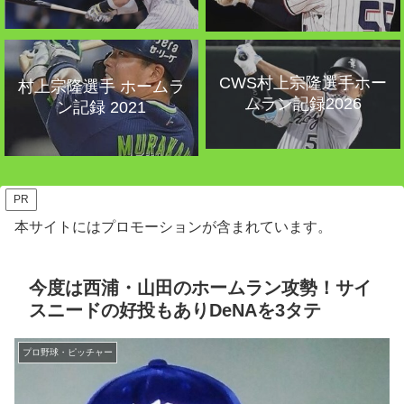
CWS村上宗隆選手ホー
村上宗隆選手 ホームラ
ムラン記録2026
ン記録 2021
PR
本サイトにはプロモーションが含まれています。
今度は西浦・山田のホームラン攻勢！サイ
スニードの好投もありDeNAを3タテ
プロ野球・ピッチャー