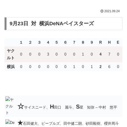
2021.09.24
9月23日 対 横浜DeNAベイスターズ
１
２
３
４
５
６
７
８
９
R
H
E
ヤク
0
0
0
3
0
0
0
1
0
4
7
0
ルト
横浜
0
0
0
0
0
0
1
0
1
2
6
0
☆
H
S
サイスニード、
田口 麗斗、
星 知弥 – 中村 悠平
★
石田健大、ピープルズ、田中健二朗、砂田毅樹、櫻井周斗