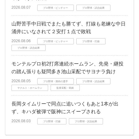
2026.08.07
プロ野球・ピッチャー
プロ野球・試合結果
山野苦手中日戦でまたも勝てず、打線も老練な中日
涌井にいなされて２安打１点で敗戦
2026.08.06
プロ野球・ピッチャー
プロ野球・打線
プロ野球・試合結果
モンテルプロ初2打席連続ホームラン、先発・継投
の踏ん張りも疑問多き池山采配でサヨナラ負け
2026.08.05
プロ野球・期待の選手
プロ野球・試合結果
ヤクルト・ホームラン
監督采配・戦術
長岡タイムリーで同点に追いつくもあと1本が出
ず、キハダ被弾で阪神にスイープされる
2026.08.03
プロ野球・打線
プロ野球・試合結果