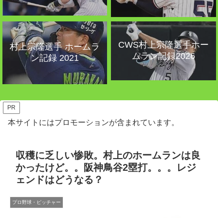
CWS村上宗隆選手ホー
村上宗隆選手 ホームラ
ムラン記録2026
ン記録 2021
PR
本サイトにはプロモーションが含まれています。
収穫に乏しい惨敗。村上のホームランは良
かったけど。。阪神鳥谷2塁打。。。レジ
ェンドはどうなる？
プロ野球・ピッチャー