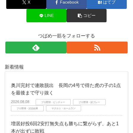
X
Facebook
はてブ
LINE
コピー
つばめ一筋をフォローする
新着情報
奥川完封で連敗脱出 長岡の4号で得た虎の子の1点
を最後まで守り抜く
2026.08.08
プロ野球・ピッチャー
プロ野球・好プレー
プロ野球・試合結果
ヤクルト・ホームラン
増居好投6回2安打無失点も勝ちに繋がらず、あと1
本が出ずに敗戦