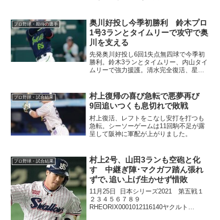
かったと思います。
奥川好投し今季初勝利 鈴木プロ
プロ野球・期待の選手
1号3ランとタイムリーで攻守で奥
川を支える
先発奥川好投し6回1失点無四球で今季初
勝利。鈴木3ランとタイムリー、内山タイ
ムリーで強力援護。清水完全復活、星か
らキハダで試合を締める
村上復帰の喜び急転で悪夢再び
プロ野球・試合結果
9回追いつくも息切れで敗戦
村上復活、レフトをこなし安打を打つも
急転。シーソーゲームは11回駒不足が露
呈して阪神に軍配が上がりました。
村上2号、山田3ランも空砲と化
プロ野球・試合結果
す 中継ぎ陣･マクガフ踏ん張れ
ずで､追い上げ生かせず惜敗
11月25日 日本シリーズ2021 第五戦１
２３４５６７８９
RHEORIX0001012116140ヤクルト
010100030571バッテリー山﨑福也、H吉