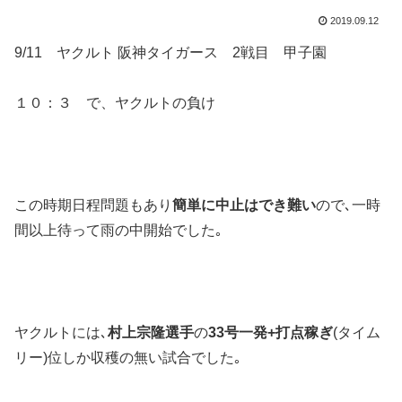
2019.09.12
9/11 ヤクルト 阪神タイガース 2戦目 甲子園
１０：３ で、ヤクルトの負け
この時期日程問題もあり
簡単に中止はでき難い
ので､一時
間以上待って雨の中開始でした｡
ヤクルトには､
村上宗隆選手
の
33号一発+打点稼ぎ
(タイム
リー)位しか収穫の無い試合でした｡