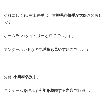
それにしても､村上選手は、
青柳晃洋投手が大好き
の感じ
です。
ホームラン+タイムリーと打てています。
アンダーハンドなので
球筋も見やすい
のでしょう｡
先発､
小川泰弘投手
。
全くゲームを作れず
今年を象徴する内容
で12敗目｡