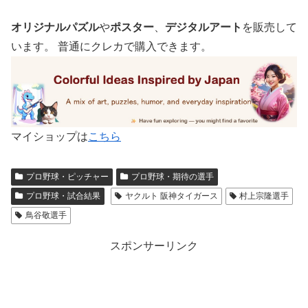
オリジナルパズル
や
ポスター
、
デジタルアート
を販売して
います。 普通にクレカで購入できます。
マイショップは
こちら
プロ野球・ピッチャー
プロ野球・期待の選手
プロ野球・試合結果
ヤクルト 阪神タイガース
村上宗隆選手
鳥谷敬選手
スポンサーリンク