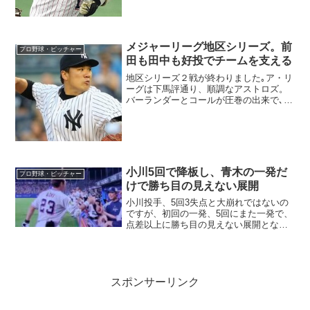
田凌、H富山凌雅、ヒギンス、☆山岡泰
輔、S平野佳寿 - 伏見寅威原樹理、田口麗
斗、...
メジャーリーグ地区シリーズ。前
プロ野球・ピッチャー
田も田中も好投でチームを支える
地区シリーズ２戦が終わりました｡ア・リ
ーグは下馬評通り、順調なアストロズ。
バーランダーとコールが圧巻の出来で､2
戦目でクローザーのオスナがつまづきま
したが、しっかり連勝大手｡すんなりスイ
ープで勝ち抜けの雰囲気｡一方､ナ・リー
グのドジャースは...
小川5回で降板し、青木の一発だ
プロ野球・ピッチャー
けで勝ち目の見えない展開
小川投手、5回3失点と大崩れではないの
ですが、初回の一発、5回にまた一発で、
点差以上に勝ち目の見えない展開となり
ました。青木選手が2号で反撃の狼煙を上
げましたが、狼煙だけで続きませんでし
た。
スポンサーリンク