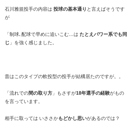
石川雅規投手の内容は
投球の基本通り
と言えばそうです
が
「制球､配球で早めに追いこむ…は
たとえパワー系でも同
じ
」を強く感じました。
昔はこのタイプの軟投型の投手が結構居たのですが。。
「流れでの
間の取り方
」もさすが
18年選手の経験
がもの
を言っています。
相手に取っては いささか
もどかし思い
があるのでは？