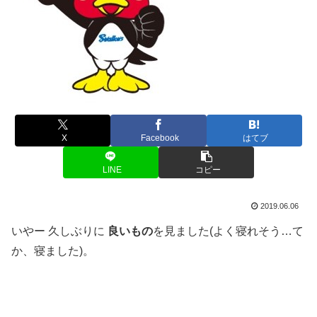
X
Facebook
はてブ
LINE
コピー
2019.06.06
いやー 久しぶりに
良いもの
を見ました(よく寝れそう…て
か、寝ました)。