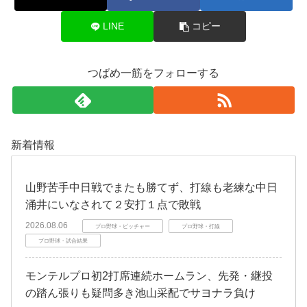
LINE
コピー
つばめ一筋をフォローする
新着情報
山野苦手中日戦でまたも勝てず、打線も老練な中日
涌井にいなされて２安打１点で敗戦
2026.08.06
プロ野球・ピッチャー
プロ野球・打線
プロ野球・試合結果
モンテルプロ初2打席連続ホームラン、先発・継投
の踏ん張りも疑問多き池山采配でサヨナラ負け