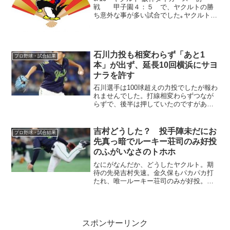
戦 甲子園４：５ で、ヤクルトの勝
ち意外な事が多い試合でした｡ヤクルト先
発の高橋奎二投手。投球は相変わらずの
「行先はボールに聞いて」の内容で初回
からバタバタ｡初回1点で終わったのが不
思議なくらいです(...
石川力投も相変わらず「あと1
プロ野球・試合結果
本」が出ず、延長10回横浜にサヨ
ナラを許す
石川選手は100球超えの力投でしたが報わ
れませんでした。打線相変わらずつなが
らずで、後半は押していたのですがあと
一本が出ません。延長10回でサヨナラ負
けをしてしまいました。
吉村どうした？ 投手陣未だにお
プロ野球・試合結果
先真っ暗でルーキー荘司のみ好投
のふがいなさのトホホ
なにがなんだか、どうしたヤクルト。期
待の先発吉村失速。金久保もパカパカ打
たれ、唯一ルーキー荘司のみが好投。打
線も沈黙で大量失点差で敗戦とは。
スポンサーリンク