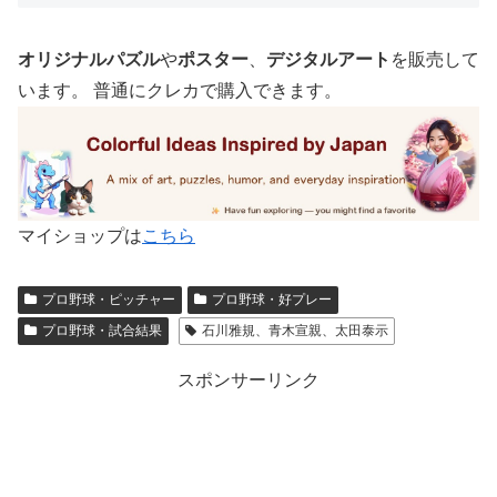
オリジナルパズル
や
ポスター
、
デジタルアート
を販売して
います。 普通にクレカで購入できます。
マイショップは
こちら
プロ野球・ピッチャー
プロ野球・好プレー
プロ野球・試合結果
石川雅規、青木宣親、太田泰示
スポンサーリンク