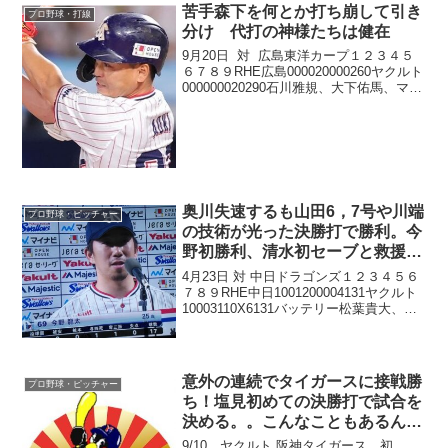
苦手森下を何とか打ち崩して引き
プロ野球・打線
分け 代打の神様たちは健在
9月20日 対 広島東洋カープ１２３４５
６７８９RHE広島000020000260ヤクルト
000000020290石川雅規、大下佑馬、マク
ガフ - 中村悠平森下暢仁、ケムナ誠 - 石
原貴規、會澤翼7回までは完全に負けの雰
囲気でした。やは...
奥川失速するも山田6，7号や川端
プロ野球・ピッチャー
の技術が光った決勝打で勝利。今
野初勝利、清水初セーブと救援陣
も充実
4月23日 対 中日ドラゴンズ１２３４５６
７８９RHE中日1001200004131ヤクルト
10003110X6131バッテリー松葉貴大、鈴
木博志、★谷元圭介、藤嶋健人、福敬登 -
木下拓哉奥川恭伸、☆今野龍太、H梅野雄
吾、H近藤弘樹、S清...
意外の連続でタイガースに接戦勝
プロ野球・ピッチャー
ち！塩見初めての決勝打で試合を
決める。。こんなこともあるんだ
ね
9/10 ヤクルト 阪神タイガース 初