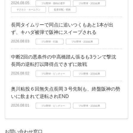
2026.08.05
プロ野球・期待の選手
プロ野球・試合結果
ヤクルト・ホームラン
監督采配・戦術
長岡タイムリーで同点に追いつくもあと1本が出
ず、キハダ被弾で阪神にスイープされる
2026.08.03
プロ野球・打線
プロ野球・試合結果
中断2回の悪条件の中高橋踏ん張るも3ランで撃沈
長岡の逆転打以降得点できずに敗戦
2026.08.02
プロ野球・ピッチャー
プロ野球・試合結果
奥川粘投６回無失点長岡３号先制も、終盤阪神の勢
いに飲まれて逆転されEND
2026.08.01
プロ野球・ピッチャー
プロ野球・試合結果
お問い合わせ窓口