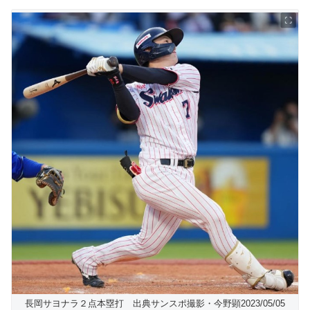
長岡サヨナラ２点本塁打 出典サンスポ撮影・今野顕2023/05/05