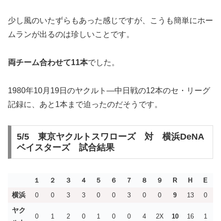
少し風のいたずらもあった感じですが、こうも簡単にホー
ムランが出るのは珍しいことです。
両チーム合わせて11本
でした。
1980年10月19日のヤクルト―中日戦の12本のセ・リーグ
記録に、あと1本まで迫ったのだそうです。
5/5 東京ヤクルトスワローズ 対 横浜DeNA
ベイスターズ 試合結果
１
２
３
４
５
６
７
８
９
R
H
E
横浜
0
0
3
3
0
0
3
0
0
9
13
0
ヤク
0
1
2
0
1
0
0
4
2X
10
16
1