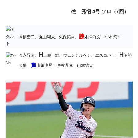
牧 秀悟 4号 ソロ（7回）
勝
高橋奎二、丸山翔大、久保拓眞、
木澤尚文 – 中村悠平
H
H
今永昇太、
三嶋一輝、ウェンデルケン、エスコバー、
伊勢
負
大夢、
山﨑康晃 – 戸柱恭孝、山本祐大