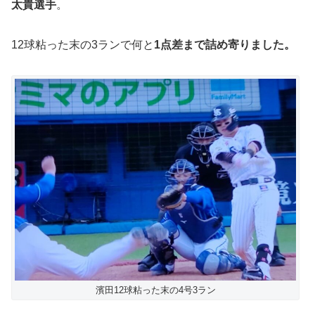
太貴選手
。
12球粘った末の3ランで何と
1点差まで詰め寄りました。
濱田12球粘った末の4号3ラン