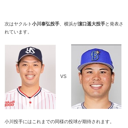
次はヤクルト
小川泰弘投手
、横浜が
濵口遥大投手
と発表さ
れています。
VS
小川投手にはこれまでの同様の投球が期待されます。