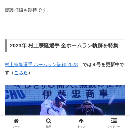
援護打線も期待です。
2023年 村上宗隆選手 全ホームラン軌跡を特集
村上宗隆選手 ホームラン記録 2023
では４
号
を更新中で
す（
こちら
）
ホーム
検索
トップ
サイドバー