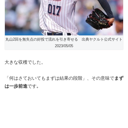
丸山2回を無失点の好投で流れを引き寄せる 出典ヤクルト公式サイト
2023/05/05
大きな収穫でした。
「何はさておいてもまずは結果の段階」、その意味で
まず
は一歩前進
です｡