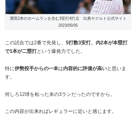
濱田2本のホームランを含む3安打4打点 出典ヤクルト公式サイト
2023/05/05
この試合では2番で先発し、
5打数3安打、内2本が本塁打
で1本が二塁打
という爆発力でした。
特に
伊勢投手からの一本
は
内容的に評価が高い
と思いま
す。
何しろ12球を粘った末の3ランだったのですから。
この内容が出来ればレギュラーに近いと感じます。