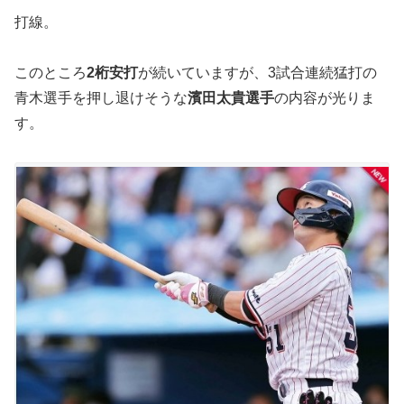
打線。
このところ
2桁安打
が続いていますが、3試合連続猛打の
青木選手を押し退けそうな
濱田太貴選手
の内容が光りま
す。