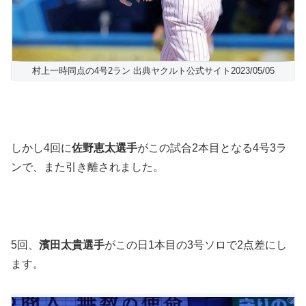
村上一時同点の4号2ラン 出典ヤクルト公式サイト2023/05/05
しかし4回に
佐野恵太選手
がこの試合2本目となる4号3ラ
ンで、また引き離されました。
5回、
濱田太貴選手
がこの日1本目の3号ソロで2点差にし
ます。