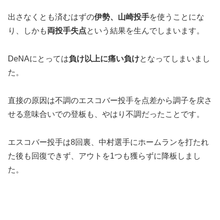
出さなくとも済むはずの
伊勢、山崎投手
を使うことにな
り、しかも
両投手失点
という結果を生んでしまいます。
DeNAにとっては
負け以上に痛い負け
となってしまいまし
た。
直接の原因は不調のエスコバー投手を点差から調子を戻さ
せる意味合いでの登板も、やはり不調だったことです。
エスコバー投手は8回裏、中村選手にホームランを打たれ
た後も回復できず、アウトを1つも獲らずに降板しまし
た。