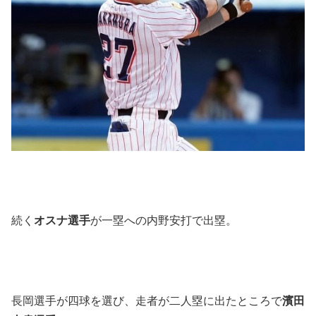
続く
オスナ選手
が一塁への内野安打で出塁。
長岡選手が四球を選び、走者が二人塁に出たところで
濱田