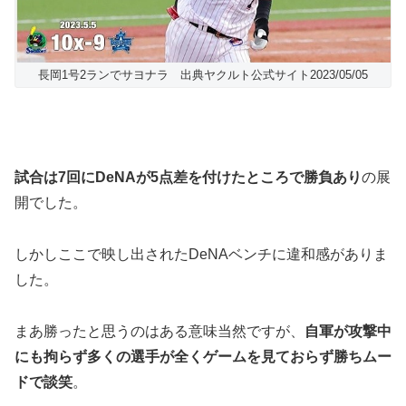
長岡1号2ランでサヨナラ 出典ヤクルト公式サイト2023/05/05
試合は7回にDeNAが5点差を付けたところで勝負あり
の展
開でした。
しかしここで映し出されたDeNAベンチに違和感がありま
した。
まあ勝ったと思うのはある意味当然ですが、
自軍が攻撃中
にも拘らず多くの選手が全くゲームを見ておらず勝ちムー
ドで談笑
。