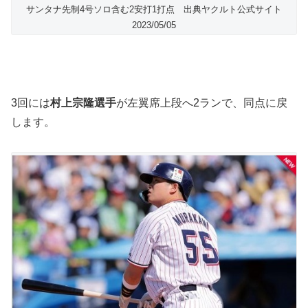
サンタナ先制4号ソロ含む2安打1打点 出典ヤクルト公式サイト
2023/05/05
3回には
村上宗隆選手
が左翼席上段へ2ランで、同点に戻
します。