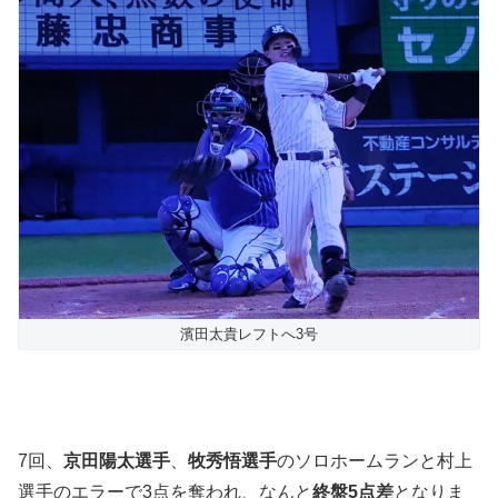
濱田太貴レフトへ3号
7回、
京田陽太選手
、
牧秀悟選手
のソロホームランと村上
選手のエラーで3点を奪われ、なんと
終盤5点差
となりま