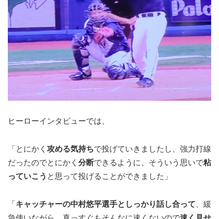
ヒーローインタビューでは、
「とにかく
攻める気持ち
で投げていきましたし、強力打線
だったのでとにかく
分断
できるように、そういう思いで
粘
っていこう
と思って投げることができました」
「
キャッチャーの中村悠平選手としっかり話し合って
、緩
急使いながら、真っすぐもそんなに速くないので
速く見せ