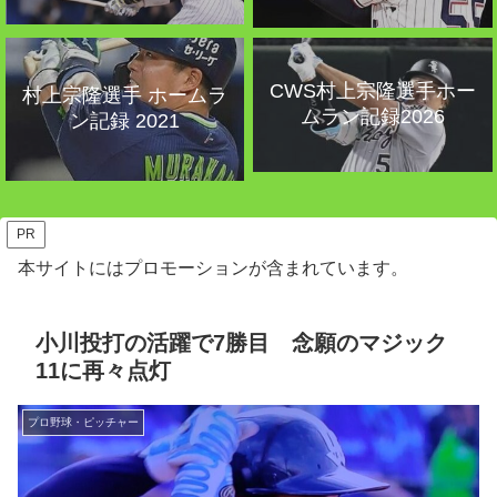
CWS村上宗隆選手ホー
村上宗隆選手 ホームラ
ムラン記録2026
ン記録 2021
PR
本サイトにはプロモーションが含まれています。
小川投打の活躍で7勝目 念願のマジック
11に再々点灯
プロ野球・ピッチャー