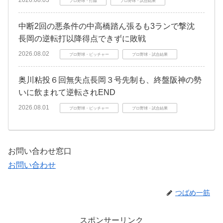
プロ野球・打線
プロ野球・試合結果
中断2回の悪条件の中高橋踏ん張るも3ランで撃沈
長岡の逆転打以降得点できずに敗戦
2026.08.02
プロ野球・ピッチャー
プロ野球・試合結果
奥川粘投６回無失点長岡３号先制も、終盤阪神の勢
いに飲まれて逆転されEND
2026.08.01
プロ野球・ピッチャー
プロ野球・試合結果
お問い合わせ窓口
お問い合わせ
つばめ一筋
スポンサーリンク