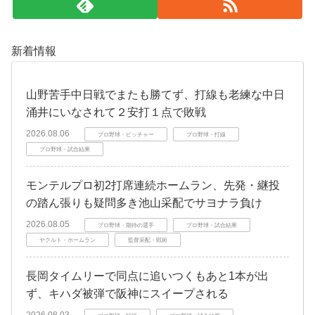
新着情報
山野苦手中日戦でまたも勝てず、打線も老練な中日
涌井にいなされて２安打１点で敗戦
2026.08.06
プロ野球・ピッチャー
プロ野球・打線
プロ野球・試合結果
モンテルプロ初2打席連続ホームラン、先発・継投
の踏ん張りも疑問多き池山采配でサヨナラ負け
2026.08.05
プロ野球・期待の選手
プロ野球・試合結果
ヤクルト・ホームラン
監督采配・戦術
長岡タイムリーで同点に追いつくもあと1本が出
ず、キハダ被弾で阪神にスイープされる
2026.08.03