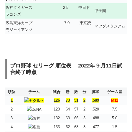
阪神タイガース 2-5 中日ド
甲子園
ラゴンズ
広島東洋カープ 7-0 東京読
マツダスタジアム
売ジャイアンツ
プロ野球 セリーグ 順位表 2022年９月11日試
合終了時点
順位
チーム
試合
勝
敗
分
勝率
ゲーム差
1
126
73
51
2
.589
M11
2
123
64
57
2
.529
7.5
3
132
63
66
3
.488
5.0
4
133
62
68
3
.477
1.5