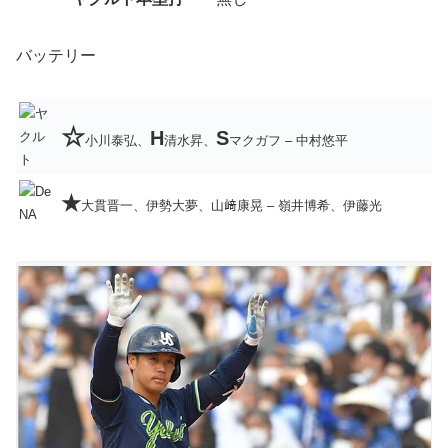
バッテリー
☆
H
S
小川泰弘、
清水昇、
マクガフ – 中村悠平
★
大貫晋一、伊勢大夢、山﨑康晃 – 嶺井博希、伊藤光