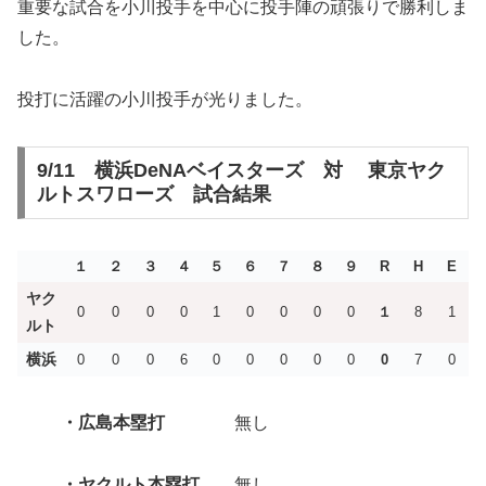
重要な試合を小川投手を中心に投手陣の頑張りで勝利しま
した。
投打に活躍の小川投手が光りました。
9/11 横浜DeNAベイスターズ 対 東京ヤク
ルトスワローズ 試合結果
１
２
３
４
５
６
７
８
９
R
H
E
ヤク
0
0
0
0
1
0
0
0
0
１
8
1
ルト
横浜
0
0
0
6
0
0
0
0
0
0
7
0
・広島本塁打
無し
・ヤクルト本塁打
無し