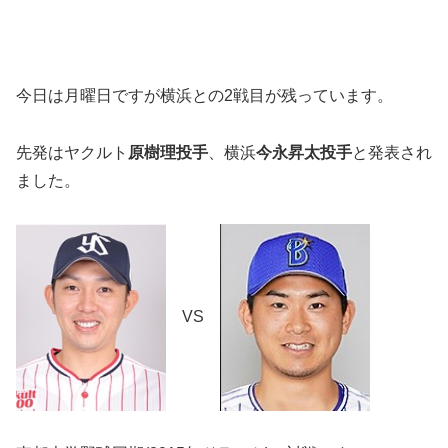
今日は月曜日ですが横浜との2戦目が残っています。
先発はヤクルト
原樹理投手
、横浜
今永昇太投手
と発表され
ました。
VS