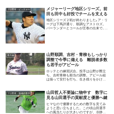
メジャーリーグ地区シリーズ。前
プロ野球・ピッチャー
田も田中も好投でチームを支える
地区シリーズ２戦が終わりました｡ア・リ
ーグは下馬評通り、順調なアストロズ。
バーランダーとコールが圧巻の出来で､2
戦目でクローザーのオスナがつまづきま
したが、しっかり連勝大手｡すんなりスイ
ープで勝ち抜けの雰囲気｡一方､ナ・リー
グのドジャースは...
山野順調、吉村・青柳もしっかり
番外編
調整で今季に備える 離脱者多数
も若手がアピール
ロッテとの練習試合。投手は山野が際立
ち、吉村青柳も順当の調整。アピール組
は揃って安打を打ち、生き残りをかけた
バトルを繰り広げました。
山田哲人不要論に物申す 数字に
プロ野球・期待の選手
見る山田選手の貢献度と優勝へ鍵
ヒマなので優勝するための数字を見てみ
ようと思い立ちました。この頃山田選手
への風当たりが大きいのですが、冷静に