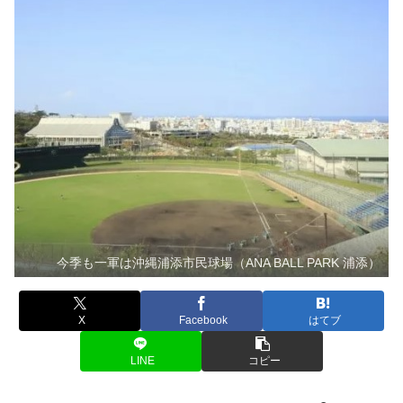
今季も一軍は沖縄浦添市民球場（ANA BALL PARK 浦添）
X
Facebook
はてブ
LINE
コピー