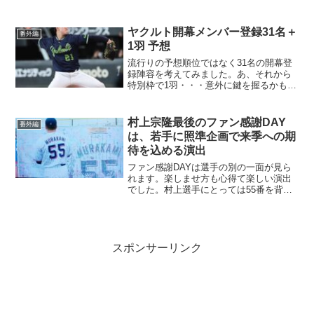
数字を見ますと貢献度の大きさに驚きま
す。優勝に絶対必要な戦力と感じます。
ヤクルト開幕メンバー登録31名＋
番外編
1羽 予想
流行りの予想順位ではなく31名の開幕登
録陣容を考えてみました。あ、それから
特別枠で1羽・・・意外に鍵を握るかもの
大物です
村上宗隆最後のファン感謝DAY
番外編
は、若手に照準企画で来季への期
待を込める演出
ファン感謝DAYは選手の別の一面が見ら
れます。楽しませ方も心得て楽しい演出
でした。村上選手にとっては55番を背負
う最後の公式行事となりました。
スポンサーリンク