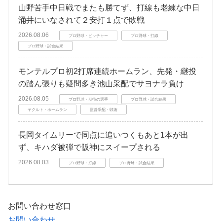
山野苦手中日戦でまたも勝てず、打線も老練な中日
涌井にいなされて２安打１点で敗戦
2026.08.06
プロ野球・ピッチャー
プロ野球・打線
プロ野球・試合結果
モンテルプロ初2打席連続ホームラン、先発・継投
の踏ん張りも疑問多き池山采配でサヨナラ負け
2026.08.05
プロ野球・期待の選手
プロ野球・試合結果
ヤクルト・ホームラン
監督采配・戦術
長岡タイムリーで同点に追いつくもあと1本が出
ず、キハダ被弾で阪神にスイープされる
2026.08.03
プロ野球・打線
プロ野球・試合結果
お問い合わせ窓口
お問い合わせ