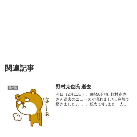
関連記事
野村克也氏 逝去
番外編
今日（2月11日）、9時50分頃､野村克也
さん逝去のニュースが流れました｡突然で
驚きました｡。。。残念です｡また一人、
レジェンドが世を去りました｡いろいろ意
見はあっても、間違いなく名選手､名監
督、名評論家でした｡選手としても監督と
してもまた...