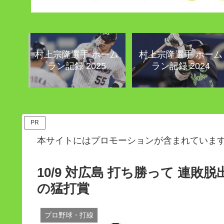
村上宗隆選手 ホーム
村上宗隆選手 ホーム
ラン記録 2025
ラン記録 2024
PR
本サイトにはプロモーションが含まれていま
10/9 対広島 打ち勝って 連敗
の猛打賞
プロ野球・打線