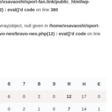
/xsavaoshi/sport-fan.link/public_html/wp-
 : eval()'d code
on line
380
rray|object, null given in
/home/xsavaoshi/sport-
vo-neo/bravo-neo.php(12) : eval()'d code
on line
６
７
８
９
R
H
E
6
0
2
0
12
17
0
0
2
1
0
7
14
1