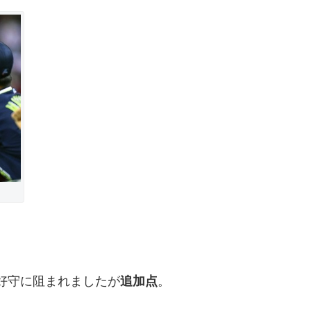
好守に阻まれましたが
追加点
。