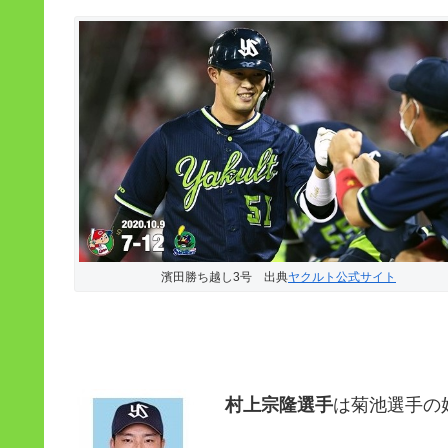
濱田勝ち越し3号 出典
ヤクルト公式サイト
村上宗隆選手
は菊池選手の