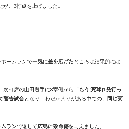
たが、3打点を上げました。
ンホームランで
一気に差を広げた
ところは結果的には
、次打席の山田選手に3塁側から
「もう(死球)1発行っ
で
警告試合
となり、わだかまりがある中での、
同じ菊
ームラン
で返して
広島に致命傷
を与えました。