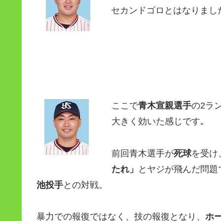
セカンドゴロとはなりまし
ここで
青木宣親選手
の2ラ
大きく効いた感じです｡
前回青木選手が
死球
を受け
たれ」
とヤジが飛んだ問題
池投手
との対戦。
暴力での報復ではなく、技の報復となり、
ホ