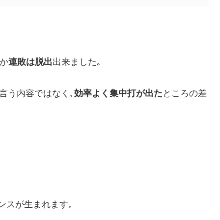
か
連敗は脱出
出来ました｡
言う内容ではなく､
効率よく集中打が出た
ところの差
ンスが生まれます。