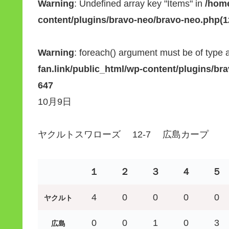
Warning
: Undefined array key "Items" in
/home
content/plugins/bravo-neo/bravo-neo.php(12)
Warning
: foreach() argument must be of type a
fan.link/public_html/wp-content/plugins/bra
647
10月9日
ヤクルトスワローズ 12-7 広島カープ
１
２
３
４
５
4
0
0
0
0
ヤクルト
0
0
1
0
3
広島