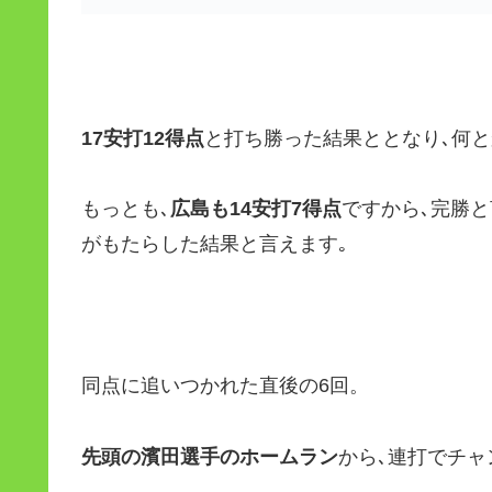
17安打12得点
と打ち勝った結果ととなり､何と
もっとも､
広島も14安打7得点
ですから､完勝と
がもたらした結果と言えます｡
同点に追いつかれた直後の6回。
先頭の濱田選手のホームラン
から､連打でチャ