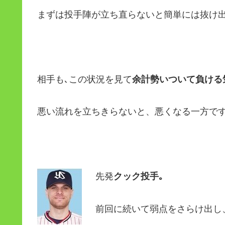
まずは投手陣が立ち直らないと簡単には抜け出
相手も､この状況を見て
余計勢いついて負ける
悪い流れを立ちきらないと、悪くなる一方です
先発
クック投手｡
前回に続いて弱点をさらけ出し