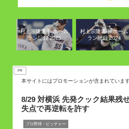
村上宗隆選手 ホーム
村上宗隆選手 ホーム
ラン記録 2025
ラン記録 2024
PR
本サイトにはプロモーションが含まれていま
8/29 対横浜 先発クック結果
失点で再逆転を許す
プロ野球・ピッチャー