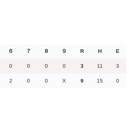
６
７
８
９
R
H
E
0
0
0
0
3
11
3
2
0
0
X
9
15
0