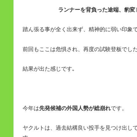
ランナーを背負った途端、豹変
踏ん張る事が全く出来ず、精神的に弱い印象で
前回もここは危惧され、再度の試験登板でし
結果が出た感じです｡
今年は
先発候補の外国人勢が総崩れ
です。
ヤクルトは、過去結構良い投手を見つけ出し