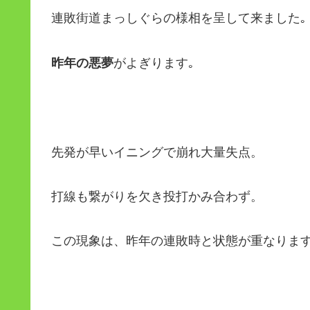
連敗街道まっしぐらの様相を呈して来ました｡
昨年の悪夢
がよぎります｡
先発が早いイニングで崩れ大量失点。
打線も繋がりを欠き投打かみ合わず。
この現象は、昨年の連敗時と状態が重なります