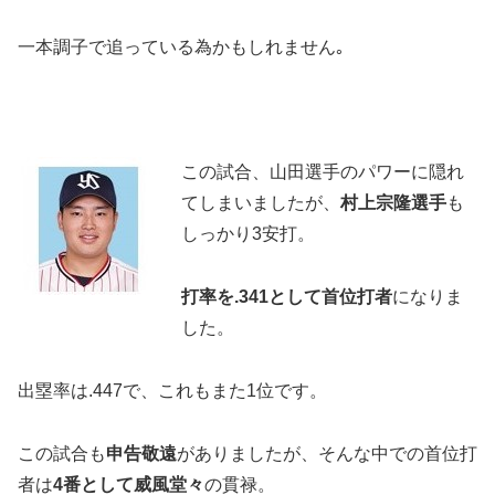
一本調子で追っている為かもしれません｡
この試合、山田選手のパワーに隠れ
てしまいましたが、
村上宗隆選手
も
しっかり3安打。
打率を.341として首位打者
になりま
した。
出塁率は.447で、これもまた1位です。
この試合も
申告敬遠
がありましたが、そんな中での首位打
者は
4番として威風堂々
の貫禄。