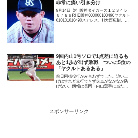
非常に痛い引き分け
9月14日 対 阪神タイガース１２３４５
６７８９RHE阪神000000103490ヤクルト
010101010490スアレス、H大西広樹、H
星知弥、石山泰稚、H今野龍太、H清水
昇、マクガフ - 中村悠平青柳晃洋、小川
一平、馬場皐輔、及川雅...
9回内山1号ソロで1点差に迫るも
プロ野球・期待の選手
あと1歩が出ず敗戦 ついに5位の
「ヤクルトあるある」
前日同様投打かみ合わずでした。追い上
げはすれど先行できず失点がなかなか防
げない。朗報は長岡・内山選手に当たり
が戻り、塩見選手も復調したこと。エス
ピナル・丸山投手が使えそうなことで
す。
スポンサーリンク