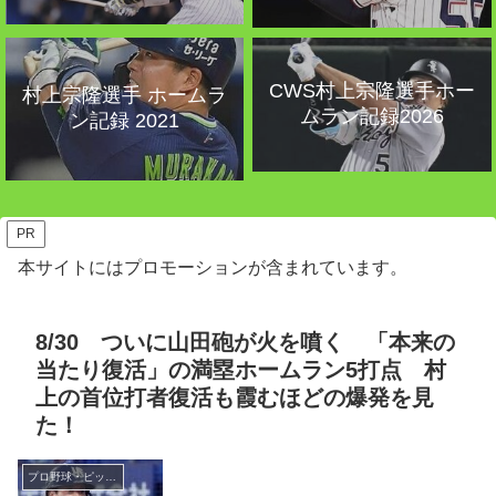
CWS村上宗隆選手ホー
村上宗隆選手 ホームラ
ムラン記録2026
ン記録 2021
PR
本サイトにはプロモーションが含まれています。
8/30 ついに山田砲が火を噴く 「本来の
当たり復活」の満塁ホームラン5打点 村
上の首位打者復活も霞むほどの爆発を見
た！
プロ野球・ピッチャー