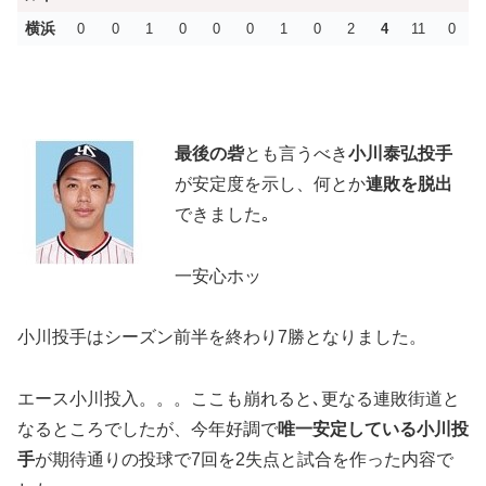
横浜
0
0
1
0
0
0
1
0
2
4
11
0
最後の砦
とも言うべき
小川泰弘投手
が安定度を示し、何とか
連敗を脱出
できました｡
一安心ホッ
小川投手はシーズン前半を終わり7勝となりました。
エース小川投入。。。ここも崩れると､更なる連敗街道と
なるところでしたが、今年好調で
唯一安定している小川投
手
が期待通りの投球で7回を2失点と試合を作った内容で