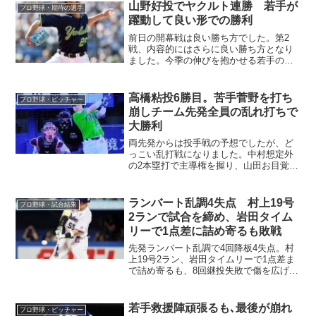
山野好投でヤクルト連勝 若手が
プロ野球・期待の選手
躍動して良い形での勝利
前日の開幕戦は良い勝ち方でした。第2
戦、内容的にはさらに良い勝ち方となり
ました。今季の伸びを抱かせる若手の活
躍が好材料でした。
高橋粘投6勝目。苦手菅野を打ち
プロ野球・ピッチャー
崩しチーム先発全員の乱れ打ちで
大勝利
両先発からは投手戦の予想でしたが、ど
っこい乱打戦になりました。中村想定外
の2本塁打で主導権を握り、山田お目覚め
猛打賞、村神様は神宮にも降臨中で2本、
おまけに長岡3号と19安打16得点の大勝利
でした。
ランバート乱調4失点 村上19号
プロ野球・試合結果
2ランで試合を締め、岩田タイム
リーで1点差に詰め寄るも敗戦
先発ランバート乱調で4回降板4失点。村
上19号2ラン、岩田タイムリーで1点差ま
で詰め寄るも、8回継投失敗で傷を広げて
敗戦です。8回、なぜ山本だったのか疑
問。
若手救援陣頑張るも､最後が崩れ
プロ野球・ピッチャー