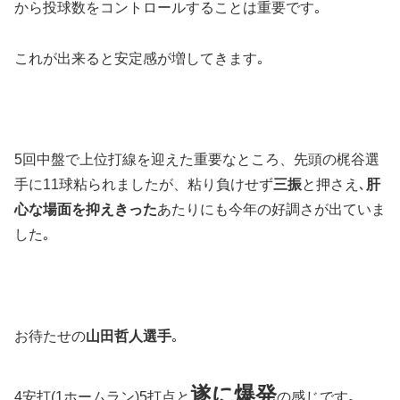
から投球数をコントロールすることは重要です｡
これが出来ると安定感が増してきます｡
5回中盤で上位打線を迎えた重要なところ、先頭の梶谷選
手に11球粘られましたが、粘り負けせず
三振
と押さえ､
肝
心な場面を抑えきった
あたりにも今年の好調さが出ていま
した｡
お待たせの
山田哲人選手
｡
遂に爆発
4安打(1ホームラン)5打点と
の感じです｡