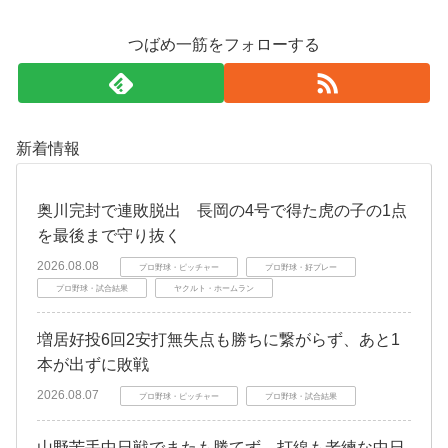
つばめ一筋をフォローする
新着情報
奥川完封で連敗脱出 長岡の4号で得た虎の子の1点
を最後まで守り抜く
2026.08.08
プロ野球・ピッチャー
プロ野球・好プレー
プロ野球・試合結果
ヤクルト・ホームラン
増居好投6回2安打無失点も勝ちに繋がらず、あと1
本が出ずに敗戦
2026.08.07
プロ野球・ピッチャー
プロ野球・試合結果
山野苦手中日戦でまたも勝てず、打線も老練な中日