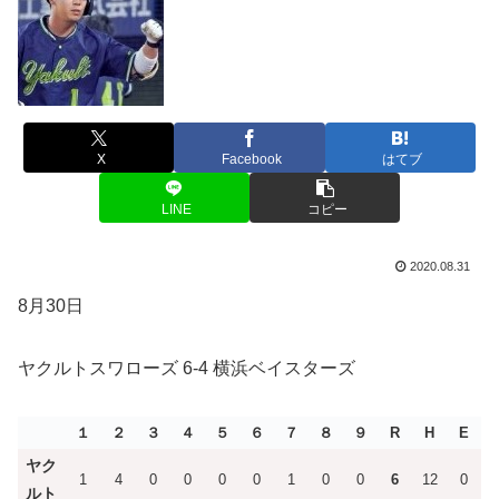
X
Facebook
はてブ
LINE
コピー
2020.08.31
8月30日
ヤクルトスワローズ 6-4 横浜ベイスターズ
１
２
３
４
５
６
７
８
９
R
H
E
ヤク
1
4
0
0
0
0
1
0
0
6
12
0
ルト