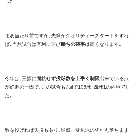
した｡
まあ当たり前ですが､先発がクオリティースタートをすれ
ば､当然試合は有利に運び
勝ちの確率
は高くなります｡
今年は､三振に固執せず
投球数を上手く制限
出来ている点
が好調の一因で､この試合も7回で106球､四球1の内容でし
た｡
数を投げれば失投もあり､球威、変化球の切れも落ちます