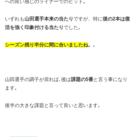
への良い感じのライナーでのヒット｡
いずれも
山田選手本来の当たり
ですが、特に
後の2本は復
活を強く印象付ける当たり
でした｡
シーズン残り半分に間に合いましたね
。
｡
山田選手の調子が戻れば､後は
課題の5番
と言う事になり
ます｡
後半の大きな課題と言って良いと思います｡