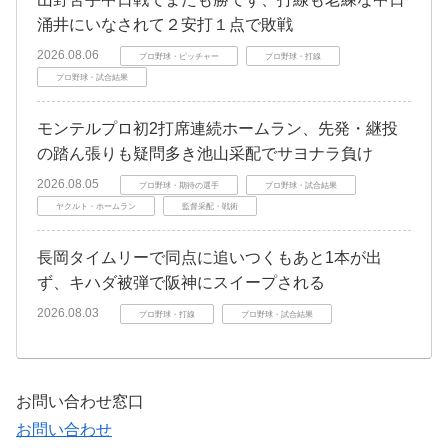
涌井にいなされて２安打１点で敗戦
2026.08.06
プロ野球・ピッチャー
プロ野球・打線
プロ野球・試合結果
モンテルプロ初2打席連続ホームラン、先発・継投
の踏ん張りも疑問多き池山采配でサヨナラ負け
2026.08.05
プロ野球・期待の選手
プロ野球・試合結果
ヤクルト・ホームラン
監督采配・戦術
長岡タイムリーで同点に追いつくもあと1本が出
ず、キハダ被弾で阪神にスイープされる
2026.08.03
プロ野球・打線
プロ野球・試合結果
お問い合わせ窓口
お問い合わせ