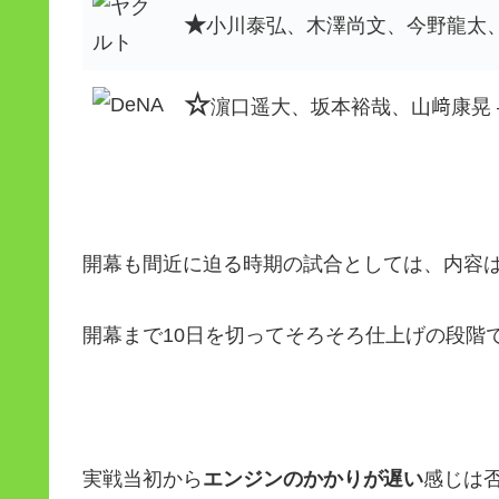
★
小川泰弘、木澤尚文、今野龍太、
☆
濵口遥大、坂本裕哉、山﨑康晃 
開幕も間近に迫る時期の試合としては、内容は
開幕まで10日を切ってそろそろ仕上げの段階
実戦当初から
エンジンのかかりが遅い
感じは