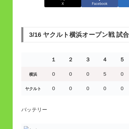
X
Facebook
3/16 ヤクルト横浜オープン戦 試
１
２
３
４
５
0
0
0
5
0
横浜
0
0
0
0
0
ヤクルト
バッテリー