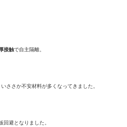
厚接触
で自主隔離。
といささか不安材料が多くなってきました。
板回避となりました。