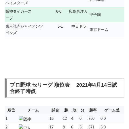
ベイスターズ
阪神タイガース 6-0 広島東洋カ
甲子園
ープ
東京読売ジャイアンツ 5-1 中日ドラ
東京ドーム
ゴンズ
プロ野球 セリーグ 順位表 2021年4月14日試
合終了時点
順位
チーム
試合
勝
敗
分
勝率
ゲーム差
1
16
12
4
0
.750
0.0
2
17
8
6
3
.571
3.0