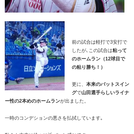
前の試合は軽打で3安打で
したが､この試合は
粘って
のホームラン（12球目で
の粘り勝ち！）
更に、
本来のバットスイン
グ
で
山田選手らしいライナ
ー性の2本めのホームラン
が出ました。
一時のコンデションの悪さを払拭しています｡