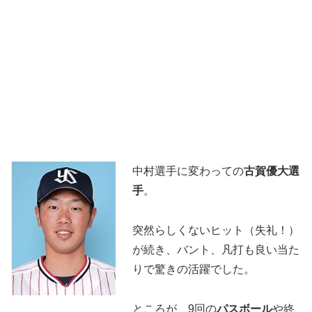
中村選手に変わっての
古賀優大選
手
。
突然らしくないヒット（失礼！）
が続き、バント、凡打も良い当た
りで驚きの活躍でした。
ところが、9回の
パスボール
や終