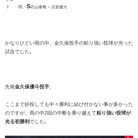
S
郎、
石山泰稚 – 古賀優大
かなりひどい雨の中、金久保投手の粘り強い投球が光った
試合でした｡
先発
金久保優斗投手
。
ここまで好投しても中々勝利に結び付かない事が多かった
のですが、雨の中2回の中断を乗り越えて
粘り強い投球が
光る初勝利
でした｡