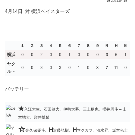
2021.04.15
4月14日 対 横浜ベイスターズ
１
２
３
４
５
６
７
８
９
R
H
E
横浜
0
0
2
0
0
1
0
0
0
3
6
1
ヤク
0
0
3
0
3
0
1
0
X
7
11
0
ルト
バッテリー
★
入江大生、石田健大、伊勢大夢、三上朋也、櫻井周斗 – 山
本祐大、嶺井博希
☆
H
H
金久保優斗、
近藤弘樹、
マクガフ、清水昇、坂本光士