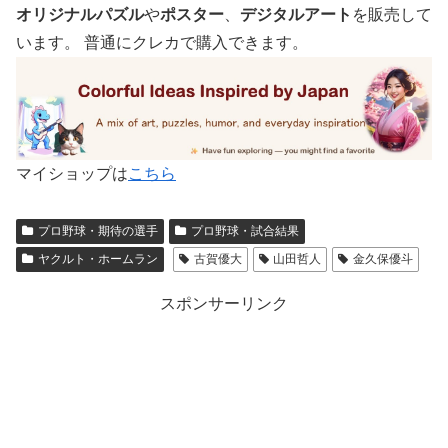
オリジナルパズル
や
ポスター
、
デジタルアート
を販売して
います。 普通にクレカで購入できます。
マイショップは
こちら
プロ野球・期待の選手
プロ野球・試合結果
ヤクルト・ホームラン
古賀優大
山田哲人
金久保優斗
スポンサーリンク