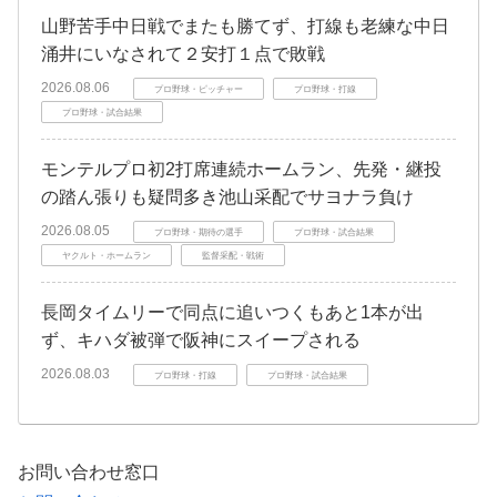
山野苦手中日戦でまたも勝てず、打線も老練な中日
涌井にいなされて２安打１点で敗戦
2026.08.06
プロ野球・ピッチャー
プロ野球・打線
プロ野球・試合結果
モンテルプロ初2打席連続ホームラン、先発・継投
の踏ん張りも疑問多き池山采配でサヨナラ負け
2026.08.05
プロ野球・期待の選手
プロ野球・試合結果
ヤクルト・ホームラン
監督采配・戦術
長岡タイムリーで同点に追いつくもあと1本が出
ず、キハダ被弾で阪神にスイープされる
2026.08.03
プロ野球・打線
プロ野球・試合結果
お問い合わせ窓口