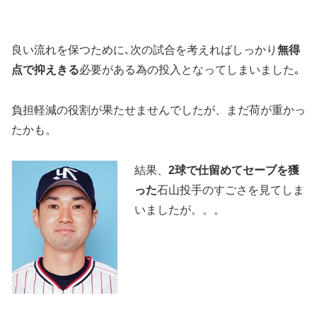
良い流れを保つために､次の試合を考えればしっかり
無得
点で抑えきる
必要がある為の投入となってしまいました｡
負担軽減の役割が果たせませんでしたが、まだ荷が重かっ
たかも。
結果、
2球で仕留めてセーブを獲
った
石山投手のすごさを見てしま
いましたが。。。