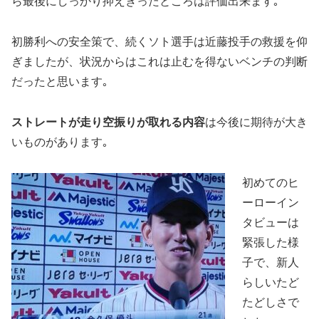
ら最後にしっかり抑えきったところは評価出来ます｡
初勝利への安全策で、続くソト選手は近藤投手の救援を仰
ぎましたが、状況からはこれは止むを得ないベンチの判断
だったと思います｡
ストレートが走り空振りが取れる内容
は今後に期待が大き
いものがあります｡
初めてのヒ
ーローイン
タビューは
緊張した様
子で、新人
らしいたど
たどしさで