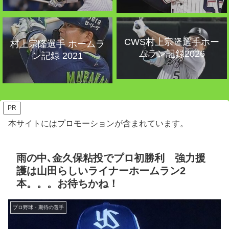
CWS村上宗隆選手ホー
村上宗隆選手 ホームラ
ムラン記録2026
ン記録 2021
PR
本サイトにはプロモーションが含まれています。
雨の中､金久保粘投でプロ初勝利 強力援
護は山田らしいライナーホームラン2
本。。。お待ちかね！
プロ野球・期待の選手