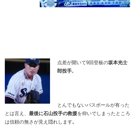
点差が開いて9回登板の
坂本光士
郎投手
｡
とんでもないパスボールが有った
とは言え、
最後に石山投手の救援
を仰いでしまったところ
は信頼の無さが見え隠れします｡