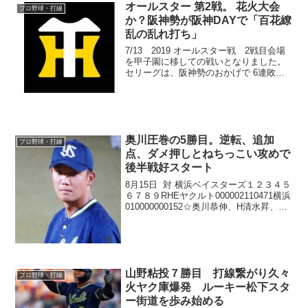
オールスター 第2戦。 花火大会
プロ野球・打線
か？阪神勢が阪神DAYで「百花繚
乱の乱れ打ち」
7/13 2019 オールスター戦 2戦目会場
を甲子園に移しての戦いとなりました。
セリーグは、阪神勢のおかげで 6連敗を
免れ久しぶりに快勝でした｡雨で投手には
不利なコンディションの為か、いささか
大雑把な試合になってしまいましたが･･
それにし...
奥川圧巻の5勝目。逆転、追加
プロ野球・打線
点、ダメ押しとねちっこい攻めで
後半戦好スタート
8月15日 対 横浜ベイスターズ１２３４５
６７８９RHEヤクルト000002110471横浜
010000000152☆奥川恭伸、H清水昇、S
マクガフ - 中村悠平★今永昇太、砂田毅
樹、三上朋也、伊勢大夢、シャッケルフ
ォード - 伊藤光後半...
山野粘投７勝目 打線繋がり久々
プロ野球・打線
火ヤク庫爆発 ルーキー松下スタ
ー街道を歩み始める