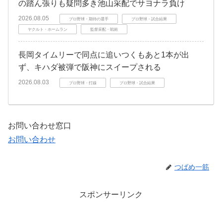
の踏ん張りも疑問多き池山采配でサヨナラ負け
2026.08.05
プロ野球・期待の選手
プロ野球・試合結果
ヤクルト・ホームラン
監督采配・戦術
長岡タイムリーで同点に追いつくもあと1本が出
ず、キハダ被弾で阪神にスイープされる
2026.08.03
プロ野球・打線
プロ野球・試合結果
お問い合わせ窓口
お問い合わせ
つばめ一筋
スポンサーリンク