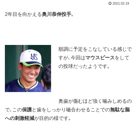
2021.02.19
2年目を向かえる
奥川恭伸投手
｡
順調に予定をこなしている感じで
すが､今回は
マウスピース
をして
の投球だったようです｡
奥歯が傷むほど強く噛みしめるの
で､この
保護
と歯をしっかり嚙合わせることでの
無駄な脳
への刺激軽減
が目的の様です｡