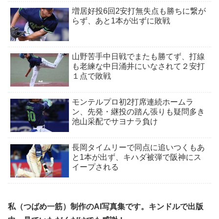
増居好投6回2安打無失点も勝ちに繋が
らず、あと1本が出ずに敗戦
山野苦手中日戦でまたも勝てず、打線
も老練な中日涌井にいなされて２安打
１点で敗戦
モンテルプロ初2打席連続ホームラ
ン、先発・継投の踏ん張りも疑問多き
池山采配でサヨナラ負け
長岡タイムリーで同点に追いつくもあ
と1本が出ず、キハダ被弾で阪神にス
イープされる
私（つばめ一筋）制作のAI写真集です。キンドルで出版