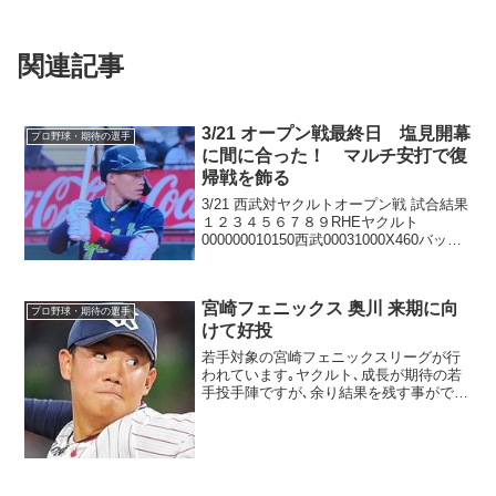
関連記事
3/21 オープン戦最終日 塩見開幕
プロ野球・期待の選手
に間に合った！ マルチ安打で復
帰戦を飾る
3/21 西武対ヤクルトオープン戦 試合結果
１２３４５６７８９RHEヤクルト
000000010150西武00031000X460バッテ
リー石川雅規、★サイスニード、マクガ
フ、坂本光士郎、大西広樹 - 古賀優大、
嶋基宏☆佐藤隼輔、田村伊知郎、...
宮崎フェニックス 奥川 来期に向
プロ野球・期待の選手
けて好投
若手対象の宮崎フェニックスリーグが行
われています｡ヤクルト､成長が期待の若
手投手陣ですが､余り結果を残す事ができ
ていません｡19日の対ソフトバンクス戦
は､先日初先発で「プロの洗礼」を思い切
り受けた奥川恭伸投手が先発しました｡洗
礼から初めてで...