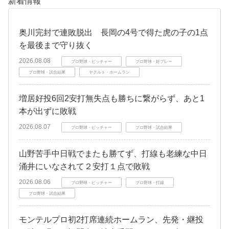
新着情報
奥川完封で連敗脱出 長岡の4号で得た虎の子の1点
を最後まで守り抜く
2026.08.08
プロ野球・ピッチャー
プロ野球・好プレー
プロ野球・試合結果
ヤクルト・ホームラン
増居好投6回2安打無失点も勝ちに繋がらず、あと1
本が出ずに敗戦
2026.08.07
プロ野球・ピッチャー
プロ野球・試合結果
山野苦手中日戦でまたも勝てず、打線も老練な中日
涌井にいなされて２安打１点で敗戦
2026.08.06
プロ野球・ピッチャー
プロ野球・打線
プロ野球・試合結果
モンテルプロ初2打席連続ホームラン、先発・継投