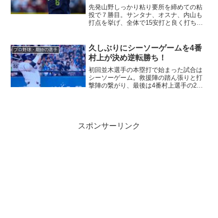
先発山野しっかり粘り要所を締めての粘
投で７勝目。サンタナ、オスナ、内山も
打点を挙げ、全体で15安打と良く打ち、
よく繋げました。
久しぶりにシーソーゲームを4番
プロ野球・期待の選手
村上が決め逆転勝ち！
初回並木選手の本塁打で始まった試合は
シーソーゲーム。救援陣の踏ん張りと打
撃陣の繋がり、最後は4番村上選手の2発
で勝利。今季逆転勝ちや4番が本塁打で決
着を付けた試合は少なく、何だか新鮮で
す。
スポンサーリンク