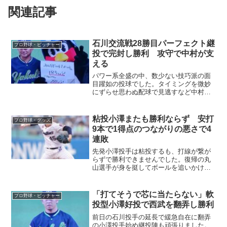
関連記事
石川交流戦28勝目パーフェクト継
プロ野球・ピッチャー
投で完封し勝利 攻守で中村が支
える
パワー系全盛の中、数少ない技巧派の面
目躍如の投球でした。タイミングを微妙
にずらせ思わぬ配球で見逃すなど中村捕
手との息もぴったりでした。継投陣も危
なげなく完封リレーで花を添えました。
粘投小澤またも勝利ならず 安打
プロ野球・グッズ
9本で1得点のつながりの悪さで4
連敗
先発小澤投手は粘投するも、打線が繋が
らずで勝利できませんでした。復帰の丸
山選手が身を挺してボールを追いかけま
たもフェンス激突の悲劇が起こりまし
た。
「打てそうで芯に当たらない」軟
プロ野球・ピッチャー
投型小澤好投で西武を翻弄し勝利
前日の石川投手の延長で緩急自在に翻弄
の小澤投手始め継投陣も頑張りました。