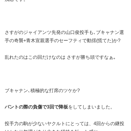
さすがのジャイアンツ先発の山口俊投手も､ブキャナン選
手の奇襲+青木宣親選手のセーフティで動揺(慌てた)か?
乱れたのはこの回だけなのは さすが勝ち頭ですなぁ｡
ブキャナン､積極的な打席のツケか?
バントの際の負傷で3回で降板
をしてしまいました。
投手力の駒が少ないヤクルトにとっては、4回からの継投