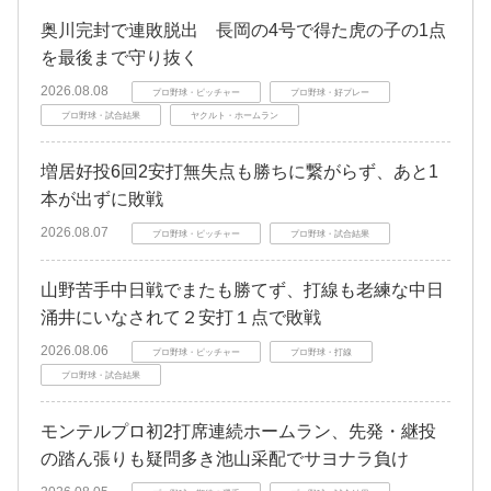
奥川完封で連敗脱出 長岡の4号で得た虎の子の1点
を最後まで守り抜く
2026.08.08
プロ野球・ピッチャー
プロ野球・好プレー
プロ野球・試合結果
ヤクルト・ホームラン
増居好投6回2安打無失点も勝ちに繋がらず、あと1
本が出ずに敗戦
2026.08.07
プロ野球・ピッチャー
プロ野球・試合結果
山野苦手中日戦でまたも勝てず、打線も老練な中日
涌井にいなされて２安打１点で敗戦
2026.08.06
プロ野球・ピッチャー
プロ野球・打線
プロ野球・試合結果
モンテルプロ初2打席連続ホームラン、先発・継投
の踏ん張りも疑問多き池山采配でサヨナラ負け