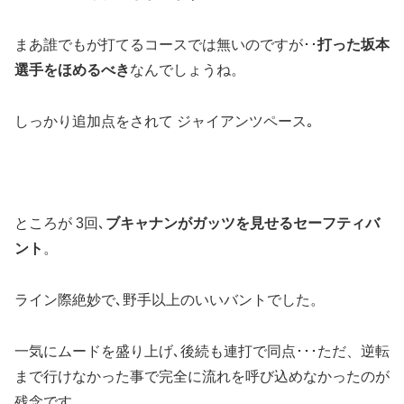
まあ誰でもが打てるコースでは無いのですが･･
打った坂本
選手をほめるべき
なんでしょうね。
しっかり追加点をされて ジャイアンツペース｡
ところが 3回､
ブキャナンがガッツを見せるセーフティバ
ント
。
ライン際絶妙で､野手以上のいいバントでした。
一気にムードを盛り上げ､後続も連打で同点･･･ただ、逆転
まで行けなかった事で完全に流れを呼び込めなかったのが
残念です。