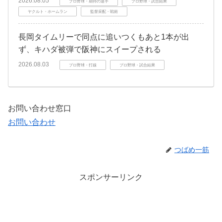
2026.08.05
プロ野球・期待の選手
プロ野球・試合結果
ヤクルト・ホームラン
監督采配・戦術
長岡タイムリーで同点に追いつくもあと1本が出
ず、キハダ被弾で阪神にスイープされる
2026.08.03
プロ野球・打線
プロ野球・試合結果
お問い合わせ窓口
お問い合わせ
つばめ一筋
スポンサーリンク