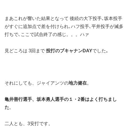
まあこれが響いた結果となって 後続の大下投手､坂本投手
がすぐに追加点で差を付けられ､ハフ投手､平井投手が滅多
打ちで､ここで試合終了の感じ。。。ハァ
見どころは 3回まで
投打のブキャナンDAY
でした｡
それにしても、ジャイアンツの
地力健在
。
亀井善行選手、坂本勇人選手の１・2番はよく打ちまし
た
。
二人とも、3安打です。