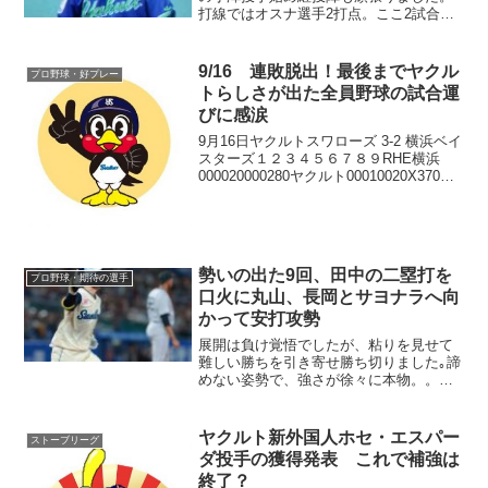
打線ではオスナ選手2打点。ここ2試合ス
タメンを外れていた長岡選手が安打と好
走塁で相手のミスを誘い決勝点を挙げま
した。
9/16 連敗脱出！最後までヤクル
プロ野球・好プレー
トらしさが出た全員野球の試合運
びに感涙
9月16日ヤクルトスワローズ 3-2 横浜ベイ
スターズ１２３４５６７８９RHE横浜
000020000280ヤクルト00010020X370久
しぶりに見応えのある試合でした。全員
で勝に向かい､緊迫感十分で良い試合とな
りました｡期待と不安が交差...
勢いの出た9回、田中の二塁打を
プロ野球・期待の選手
口火に丸山、長岡とサヨナラへ向
かって安打攻勢
展開は負け覚悟でしたが、粘りを見せて
難しい勝ちを引き寄せ勝ち切りました｡諦
めない姿勢で、強さが徐々に本物。。口
火を若い力が切ったことも大きく、一時
の幸運だけではないことを相手にも示せ
た勝ちでした｡
ヤクルト新外国人ホセ・エスパー
ストーブリーグ
ダ投手の獲得発表 これで補強は
終了？