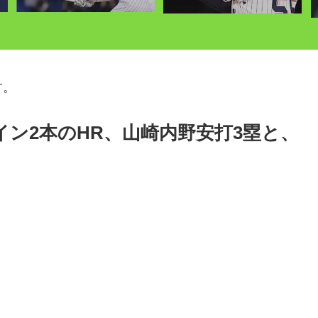
す。
イン2本のHR、山崎内野安打3塁と、