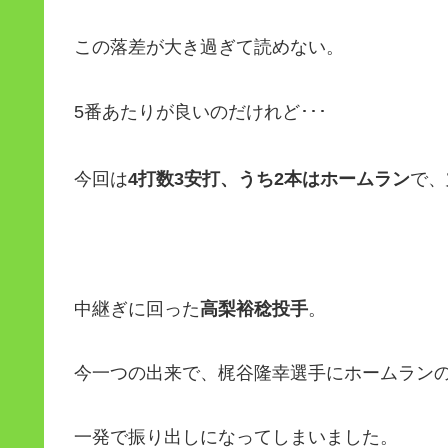
この落差が大き過ぎて読めない。
5番あたりが良いのだけれど･･･
今回は
4打数3安打、うち2本はホームラン
で、
中継ぎに回った
高梨裕稔投手
。
今一つの出来で、梶谷隆幸選手にホームラン
一発で振り出しになってしまいました。