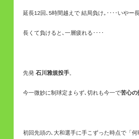
延長12回､5時間越えで 結局負け｡････いやー
長くて負けると､一層疲れる････
先発
石川雅規投手
。
今一微妙に制球定まらず､切れも今一で
苦心の
初回先頭の､大和選手に手こずった時点で「何