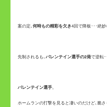
案の定､
何時もの精彩を欠き
4回で降板･･･
先制されるも､
バレンテイン選手の2発
で逆転･
バレンテイン選手
。
ホームランの打撃を見ると凄いのだけど､脆さ