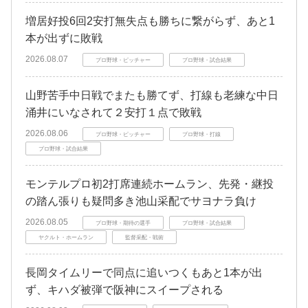
増居好投6回2安打無失点も勝ちに繋がらず、あと1
本が出ずに敗戦
2026.08.07
プロ野球・ピッチャー
プロ野球・試合結果
山野苦手中日戦でまたも勝てず、打線も老練な中日
涌井にいなされて２安打１点で敗戦
2026.08.06
プロ野球・ピッチャー
プロ野球・打線
プロ野球・試合結果
モンテルプロ初2打席連続ホームラン、先発・継投
の踏ん張りも疑問多き池山采配でサヨナラ負け
2026.08.05
プロ野球・期待の選手
プロ野球・試合結果
ヤクルト・ホームラン
監督采配・戦術
長岡タイムリーで同点に追いつくもあと1本が出
ず、キハダ被弾で阪神にスイープされる