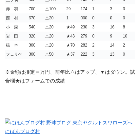
赤 羽
700
△100
29
.174
1
3
0
西 村
670
△20
1
.000
0
0
0
小 森
540
△20
★49
.230
3
16
8
岩 田
320
△20
★43
.279
0
9
10
橋 本
300
△20
★70
.282
2
14
2
フェリペ
300
△50
★37
.222
3
13
0
※金額は推定＝万円、前年比△はアップ、▼はダウン。試
合欄★はファームでの成績
にほんブログ村