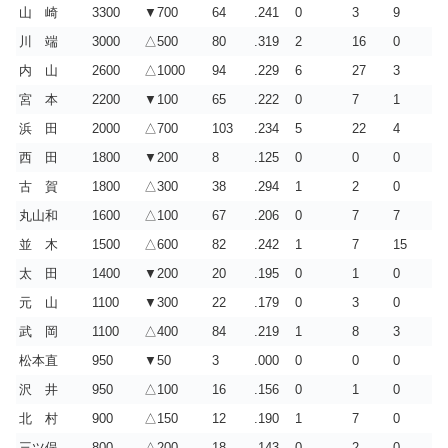
山 崎
3300
▼700
64
.241
0
3
9
川 端
3000
△500
80
.319
2
16
0
内 山
2600
△1000
94
.229
6
27
3
宮 本
2200
▼100
65
.222
0
7
1
浜 田
2000
△700
103
.234
5
22
4
西 田
1800
▼200
8
.125
0
0
0
古 賀
1800
△300
38
.294
1
2
0
丸山和
1600
△100
67
.206
0
7
7
並 木
1500
△600
82
.242
1
7
15
太 田
1400
▼200
20
.195
0
1
0
元 山
1100
▼300
22
.179
0
3
0
武 岡
1100
△400
84
.219
1
8
3
松本直
950
▼50
3
.000
0
0
0
沢 井
950
△100
16
.156
0
1
0
北 村
900
△150
12
.190
1
7
0
三ツ俣
800
△200
18
.143
0
2
0