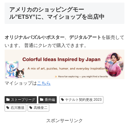
アメリカのショッピングモー
ル”ETSY”に、マイショップを出店中
オリジナルパズル
や
ポスター
、
デジタルアート
を販売して
います。 普通にクレカで購入できます。
マイショップは
こちら
ストーブリーグ
番外編
ヤクルト契約更改 2023
石川雅規
高橋奎二
スポンサーリンク