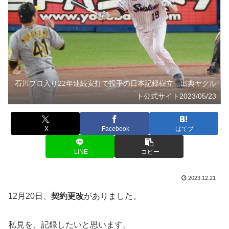
石川プロ入り22年連続安打で投手の日本記録樹立 出典ヤクル
ト公式サイト2023/05/23
X
Facebook
はてブ
LINE
コピー
2023.12.21
12月20日、
契約更改
がありました。
私見を、記録したいと思います。