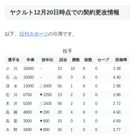
ヤクルト12月20日時点での契約更改情報
以下、
日刊スポーツ
の引用です。
投手
選手名
年俸
前年比
試合
勝数
敗数
セーブ
防御率
小 川
16000
－
23
10
8
0
3.38
石 山
15000
－
50
3
6
0
4.40
清 水
13000
△3000
56
1
8
0
2.98
石 川
6750
▼2250
13
2
5
0
3.98
木 沢
5200
△1500
56
2
3
0
2.72
高 橋
4800
▼200
20
4
9
0
4.60
高 梨
3500
▼800
15
0
3
0
4.69
今 野
3400
▼800
26
1
0
0
3.77