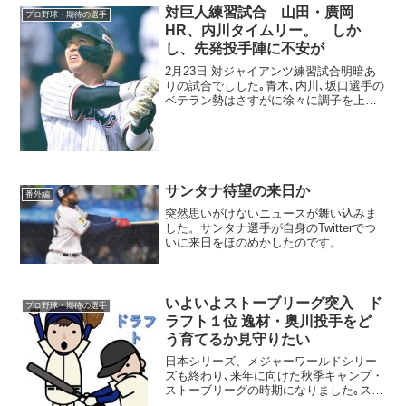
対巨人練習試合 山田・廣岡
プロ野球・期待の選手
HR、内川タイムリー。 しか
し、先発投手陣に不安が
2月23日 対ジャイアンツ練習試合明暗あ
りの試合でしした｡青木､内川､坂口選手の
ベテラン勢はさすがに徐々に調子を上げ
てきている感じです。開幕に向け問題な
く行きそうな感じでした｡写真は内川聖一
選手の、ヤクルト初安打タイムリーの場
面です。山田哲...
サンタナ待望の来日か
番外編
突然思いがけないニュースが舞い込みま
した。サンタナ選手が自身のTwitterでつ
いに来日をほのめかしたのです。
いよいよストーブリーグ突入 ド
プロ野球・期待の選手
ラフト１位 逸材・奥川投手をど
う育てるか見守りたい
日本シリーズ、メジャーワールドシリー
ズも終わり､来年に向けた秋季キャンプ・
ストーブリーグの時期になりました｡スワ
ローズ、このところ良い補強が出来てい