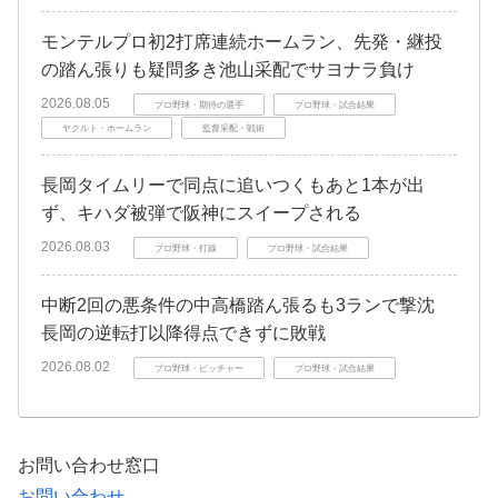
モンテルプロ初2打席連続ホームラン、先発・継投
の踏ん張りも疑問多き池山采配でサヨナラ負け
2026.08.05
プロ野球・期待の選手
プロ野球・試合結果
ヤクルト・ホームラン
監督采配・戦術
長岡タイムリーで同点に追いつくもあと1本が出
ず、キハダ被弾で阪神にスイープされる
2026.08.03
プロ野球・打線
プロ野球・試合結果
中断2回の悪条件の中高橋踏ん張るも3ランで撃沈
長岡の逆転打以降得点できずに敗戦
2026.08.02
プロ野球・ピッチャー
プロ野球・試合結果
お問い合わせ窓口
お問い合わせ