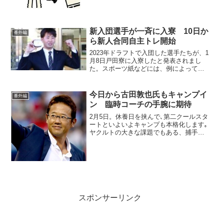
るとは言えません｡戦力整備は、第1にド
ラフトで将来性のある新人を獲得するこ
とだと思います。も...
新入団選手が一斉に入寮 10日か
番外編
ら新人合同自主トレ開始
2023年ドラフトで入団した選手たちが、1
月8日戸田寮に入寮したと発表されまし
た。スポーツ紙などには、例によって
「○○を持って入寮」という文言が書かれ
ています。それぞれ個性があり、面白い
です。
今日から古田敦也氏もキャンプイ
番外編
ン 臨時コーチの手腕に期待
2月5日。休養日を挟んで､第二クールスタ
ートといよいよキャンプも本格化します｡
ヤクルトの大きな課題でもある、捕手強
化｡第二クールから 古田敦也氏が臨時コ
ーチとして参加。底上げを図ります｡当た
り前ですが、点を取る事も重要ですが、
やらないことも...
スポンサーリンク