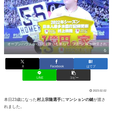
オープンハウスから3冠王祝いも兼ねて、3億円の家が贈呈され
る
X
Facebook
はてブ
LINE
コピー
2023.02.02
本日23歳になった
村上宗隆選手
に
マンションの鍵
が渡さ
れました。