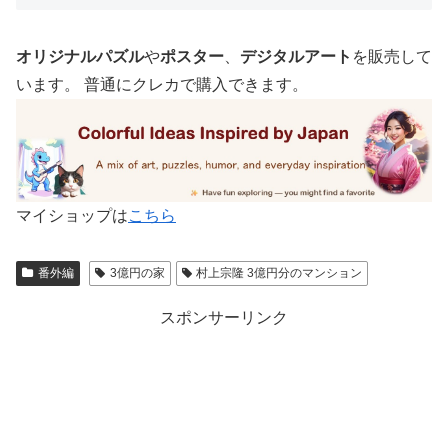
オリジナルパズル
や
ポスター
、
デジタルアート
を販売して
います。 普通にクレカで購入できます。
マイショップは
こちら
番外編
3億円の家
村上宗隆 3億円分のマンション
スポンサーリンク