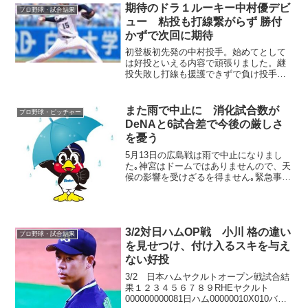
期待のドラ１ルーキー中村優デビ
プロ野球・試合結果
ュー 粘投も打線繋がらず 勝付
かずで次回に期待
初登板初先発の中村投手。始めてとして
は好投といえる内容で頑張りました。継
投失敗し打線も援護できずで負け投手
も、次回に期待です。
また雨で中止に 消化試合数が
プロ野球・ピッチャー
DeNAと6試合差で今後の厳しさ
を憂う
5月13日の広島戦は雨で中止になりまし
た｡神宮はドームではありませんので、天
候の影響を受けざるを得ません｡緊急事態
宣言もあり、一部の試合を延期したこと
も重なり、ヤクルトは消化試合が最も少
ない状況です｡35試合と最も多いDeNAの
41試合と結...
3/2対日ハムOP戦 小川 格の違い
プロ野球・試合結果
を見せつけ、付け入るスキを与え
ない好投
3/2 日本ハムヤクルトオープン戦試合結
果１２３４５６７８９RHEヤクルト
000000000081日ハム00000010X010バッ