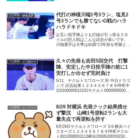
テリー小川泰弘、金久保優斗、★高梨裕
稔 - 中村悠平、古賀優大加藤貴之、☆伊
藤大海、S吉田輝星 - 宇佐見真...
代打の神様川端1号3ラン、塩見2
プロ野球・試合結果
号3ランでも勝てないG戦のハラ
ハラドキドキ
お互い投手陣よりも打線が引っ張るスタ
イルの巨人戦はこんな試合が多いです。
川端選手は今季は好調で2年前を髣髴とさ
せます。丸山、小澤投手は回跨ぎを良く
踏ん張り、唯一ピリッとした好投でし
た。
久々の先発も吉田5回交代 打撃
プロ野球・ピッチャー
陣、安定した中日投手陣の前に1
安打しか出せず完封負け
5/11 ヤクルトスワローズ 対 中日ドラゴ
ンズ 試合結果１２３４５６７８９RHE中
日0100000012101ヤクルト000000000010
バッテリー★吉田大喜、コール、田口麗
斗、木澤尚文 - 内山壮真、中村悠平☆岡
野祐一郎、H山本拓実...
8/29 対横浜 先発クック結果残せ
プロ野球・ピッチャー
ず撃沈 山崎1号逆転2ランも大
量失点で再逆転を許す
8月29日ヤクルトスワローズ 3-9 横浜ベイ
スターズ１２３４５６７８９RHEヤクル
ト0012000003113横浜20005200X9150連