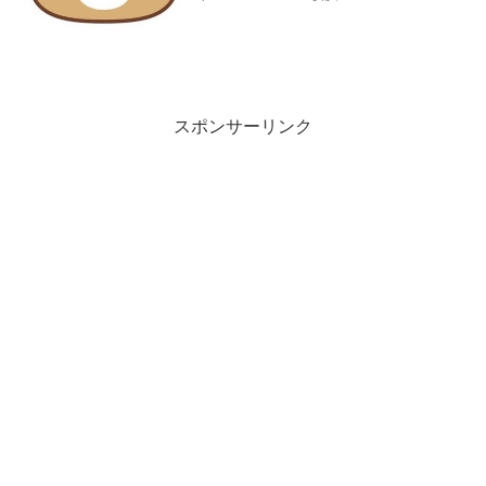
敗街道まっしぐらの様相を呈して来まし
た｡昨年の悪夢がよぎります｡先発が早い
イニングで崩れ大量失点...
スポンサーリンク