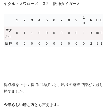
ヤクルトスワローズ 3-2 阪神タイガース
１
１
２
３
４
５
６
７
８
９
R
H
E
０
ヤク
0
1
1
0
0
0
0
0
0
1
3
10
0
ルト
阪神
0
0
0
0
0
0
2
0
0
0
2
8
1
得点機を上手く得点に結びつけ、粘りの継投で際どく競り
勝てました｡
今年らしい勝ち方
とも言えます｡