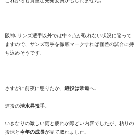
これからも貴重な先発要員かもしれません｡
阪神､サンズ選手以外では中々点が取れない状況に陥って
ますので、サンズ選手を徹底マークすれば僅差の試合に持
ち込めそうです｡
さすがに前夜に懲りたか、
継投は常道
へ｡
連投の
清水昇投手
。
いきなりの激しい雨と疲れか際どい内容でしたが、粘りの
投球と
今年の成長
が見て取れました｡