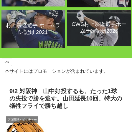
CWS村上宗隆選手ホー
村上宗隆選手 ホームラ
ムラン記録2026
ン記録 2021
PR
本サイトにはプロモーションが含まれています。
9/2 対阪神 山中好投するも、たった1球
の失投で勝を逃す。山田延長10回、特大の
犠牲フライで勝ち越し
プロ野球・ピッチャー