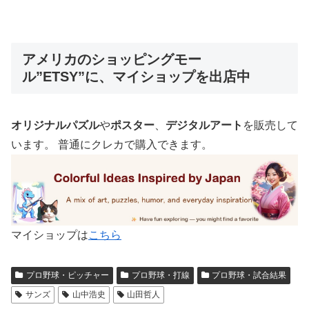
アメリカのショッピングモー
ル”ETSY”に、マイショップを出店中
オリジナルパズル
や
ポスター
、
デジタルアート
を販売して
います。 普通にクレカで購入できます。
マイショップは
こちら
プロ野球・ピッチャー
プロ野球・打線
プロ野球・試合結果
サンズ
山中浩史
山田哲人