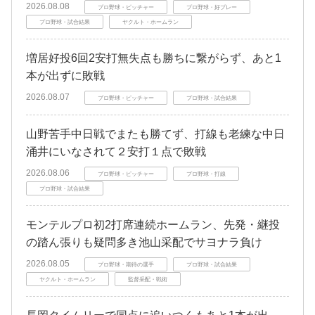
2026.08.08
プロ野球・ピッチャー
プロ野球・好プレー
プロ野球・試合結果
ヤクルト・ホームラン
増居好投6回2安打無失点も勝ちに繋がらず、あと1
本が出ずに敗戦
2026.08.07
プロ野球・ピッチャー
プロ野球・試合結果
山野苦手中日戦でまたも勝てず、打線も老練な中日
涌井にいなされて２安打１点で敗戦
2026.08.06
プロ野球・ピッチャー
プロ野球・打線
プロ野球・試合結果
モンテルプロ初2打席連続ホームラン、先発・継投
の踏ん張りも疑問多き池山采配でサヨナラ負け
2026.08.05
プロ野球・期待の選手
プロ野球・試合結果
ヤクルト・ホームラン
監督采配・戦術