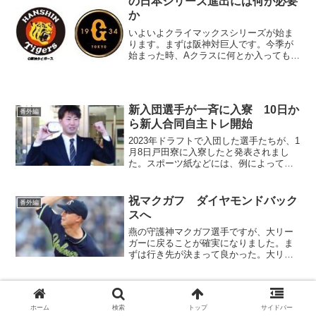
の日本シリーズ進出には何が必要
か
いよいよクライマックスシリーズが始ま
ります。まずは阪神対巨人です。今季が
始まった時、Aクラスに何とか入ってもら
いたいと願ったものの阪神に3タテされ、
「もはや今年も見えたか。。。」と残念
な気持ちがよぎったものでしたが。。。
何と、今年のヤクルト...
新入団選手が一斉に入寮 10日か
番外編
ら新人合同自主トレ開始
2023年ドラフトで入団した選手たちが、1
月8日戸田寮に入寮したと発表されまし
た。スポーツ紙などには、例によって
「○○を持って入寮」という文言が書かれ
ています。それぞれ個性があり、面白い
です。
祝マクガフ ダイヤモンドバック
番外編
スへ
燕の守護神マクガフ選手ですが、大リー
ガーに戻ることが確実になりました。ま
ずは行き先が決まって良かった。大リー
グ挑戦という本人の意向を汲んで送り出
した球団も、ホッとしていると思いま
す。
ワールドシリーズと日本シリーズ
番外編
で野球漬け始まる
ホーム
検索
トップ
サイドバー