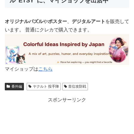
ル”ETSY”に、マイショップを出店中
オリジナルパズル
や
ポスター
、
デジタルアート
を販売して
います。 普通にクレカで購入できます。
マイショップは
こちら
番外編
ヤクルト 投手陣
首位攻防戦
スポンサーリンク