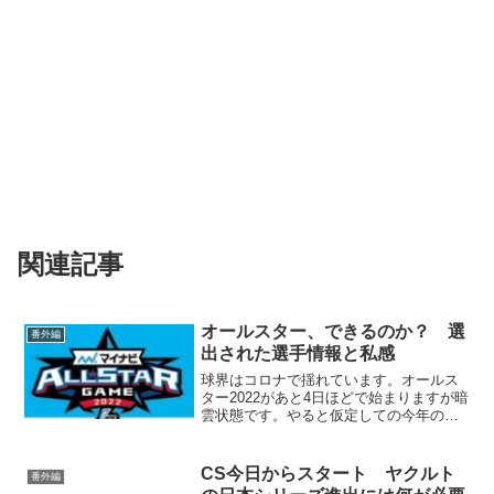
関連記事
オールスター、できるのか？ 選
番外編
出された選手情報と私感
球界はコロナで揺れています。オールス
ター2022があと4日ほどで始まりますが暗
雲状態です。やると仮定しての今年のフ
ァン投票の結果や選出選手に対する私感
を綴ってみます。で、代替選手どうする
んだろ？
CS今日からスタート ヤクルト
番外編