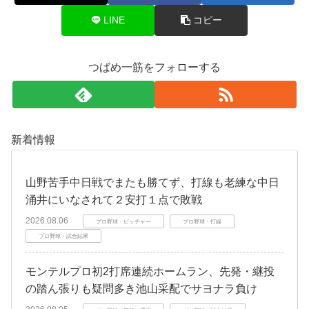
LINE
コピー
つばめ一筋をフォローする
新着情報
山野苦手中日戦でまたも勝てず、打線も老練な中日
涌井にいなされて２安打１点で敗戦
2026.08.06
プロ野球・ピッチャー
プロ野球・打線
プロ野球・試合結果
モンテルプロ初2打席連続ホームラン、先発・継投
の踏ん張りも疑問多き池山采配でサヨナラ負け