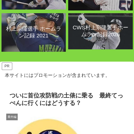
CWS村上宗隆選手ホー
村上宗隆選手 ホームラ
ムラン記録2026
ン記録 2021
PR
本サイトにはプロモーションが含まれています。
ついに首位攻防戦の土俵に乗る 最終てっ
ぺんに行くにはどうする？
番外編