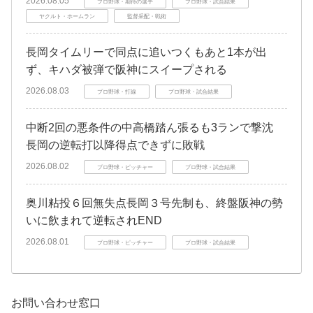
2026.08.05
プロ野球・期待の選手
プロ野球・試合結果
ヤクルト・ホームラン
監督采配・戦術
長岡タイムリーで同点に追いつくもあと1本が出
ず、キハダ被弾で阪神にスイープされる
2026.08.03
プロ野球・打線
プロ野球・試合結果
中断2回の悪条件の中高橋踏ん張るも3ランで撃沈
長岡の逆転打以降得点できずに敗戦
2026.08.02
プロ野球・ピッチャー
プロ野球・試合結果
奥川粘投６回無失点長岡３号先制も、終盤阪神の勢
いに飲まれて逆転されEND
2026.08.01
プロ野球・ピッチャー
プロ野球・試合結果
お問い合わせ窓口