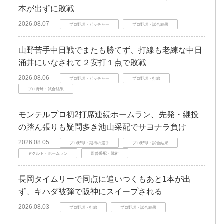
本が出ずに敗戦
2026.08.07
プロ野球・ピッチャー
プロ野球・試合結果
山野苦手中日戦でまたも勝てず、打線も老練な中日
涌井にいなされて２安打１点で敗戦
2026.08.06
プロ野球・ピッチャー
プロ野球・打線
プロ野球・試合結果
モンテルプロ初2打席連続ホームラン、先発・継投
の踏ん張りも疑問多き池山采配でサヨナラ負け
2026.08.05
プロ野球・期待の選手
プロ野球・試合結果
ヤクルト・ホームラン
監督采配・戦術
長岡タイムリーで同点に追いつくもあと1本が出
ず、キハダ被弾で阪神にスイープされる
2026.08.03
プロ野球・打線
プロ野球・試合結果