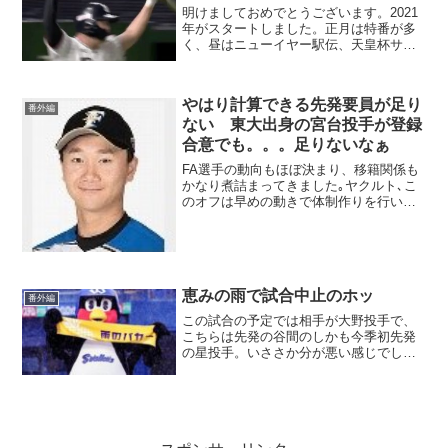
明けましておめでとうございます。2021
年がスタートしました。正月は特番が多
く、昼はニューイヤー駅伝、天皇杯サッ
カー、箱根駅伝とスポーツをはしご。夜
は1日芸能界格付けチェック、2日はとん
ねるずのスポーツ王は俺だ！！で毎夜遅
やはり計算できる先発要員が足り
い就寝に。スポーツ...
番外編
ない 東大出身の宮台投手が登録
合意でも。。。足りないなぁ
FA選手の動向もほぼ決まり、移籍関係も
かなり煮詰まってきました｡ヤクルト､こ
のオフは早めの動きで体制作りを行いま
した。その点はとても評価できるのです
が、やはり不安が残るのが先発要員の人
材量｡候補を上げてみます。右では高梨､
スアレス､吉田､歳...
恵みの雨で試合中止のホッ
番外編
この試合の予定では相手が大野投手で、
こちらは先発の谷間のしかも今季初先発
の星投手。いささか分が悪い感じでし
た。まだまだ調子が上がらない選手が多
いので、恵みの雨で中止です（ホッ）