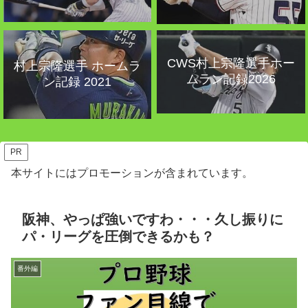
CWS村上宗隆選手ホー
村上宗隆選手 ホームラ
ムラン記録2026
ン記録 2021
PR
本サイトにはプロモーションが含まれています。
阪神、やっぱ強いですわ・・・久し振りに
パ・リーグを圧倒できるかも？
番外編