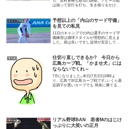
ち、吉村青柳も順当の調整。アピール組
は揃って安打を打ち、生き残りをかけた
バトルを繰り広げました。
予想以上の「内山のサード守備」
キャンプ情報
を見ての私見
11日のキャンプでの内山選手のサード守
備練習は捕球スタイルが理想的に見えま
した。肩は良いですし送球が安定してい
ます。ここから浮上するのが、村上選手
の外野コンバートで今日はその私見を書
いてみました。
仕切り直しできるか? 今日から
番外編
広島カープ戦。「かませ犬」には
ならないでくれ～
7月になりました｡本日(7月2日)18時よ
り、広島で対広島カープ戦です｡いくら最
近調子が悪いカープでも 簡単に勝てると
は思えません･･･ましてカープの地元広島
では月が変って 劇的に状態が変わるとも
思えず、どんな展開になるか?直前のジャ
イアン...
リアル野球BAN 若者Mのはじけ
番外編
っぷりに大笑いの正月