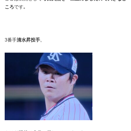
ころ
です｡
3番手
清水昇投手
。