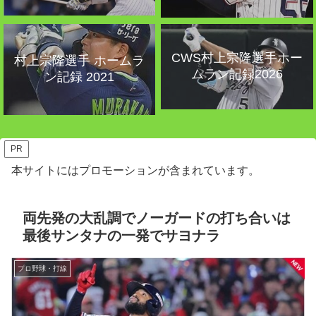
CWS村上宗隆選手ホー
村上宗隆選手 ホームラ
ムラン記録2026
ン記録 2021
PR
本サイトにはプロモーションが含まれています。
両先発の大乱調でノーガードの打ち合いは
最後サンタナの一発でサヨナラ
プロ野球・打線