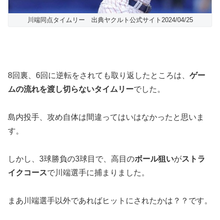
川端同点タイムリー 出典ヤクルト公式サイト2024/04/25
8回裏、6回に逆転をされても取り返したところは、
ゲー
ムの流れを渡し切らないタイムリー
でした。
島内投手、攻め自体は間違ってはいはなかったと思いま
す。
しかし、3球勝負の3球目で、高目の
ボール狙い
が
ストラ
イクコース
で川端選手に捕まりました。
まあ川端選手以外であればヒットにされたかは？？です。