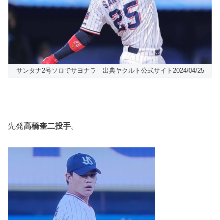
サンタナ2号ソロでサヨナラ 出典ヤクルト公式サイト2024/04/25
先発
高橋奎二投手
。