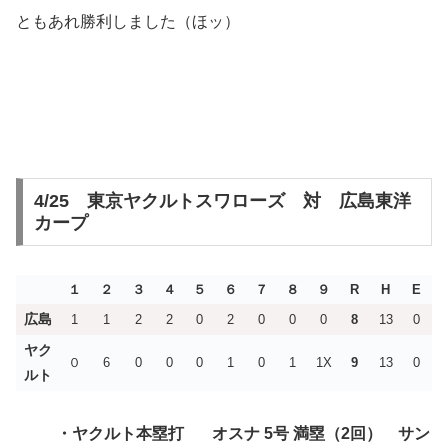
ともあれ勝利しました（ほッ）
4/25 東京ヤクルトスワローズ 対 広島東洋
カープ
１
２
３
４
５
６
７
８
９
R
H
E
広島
1
1
2
2
0
2
0
0
0
8
13
0
ヤク
０
6
0
0
0
1
0
1
1X
9
13
0
ルト
・ヤクルト
本塁打 オスナ 5号 満塁（2回） サン