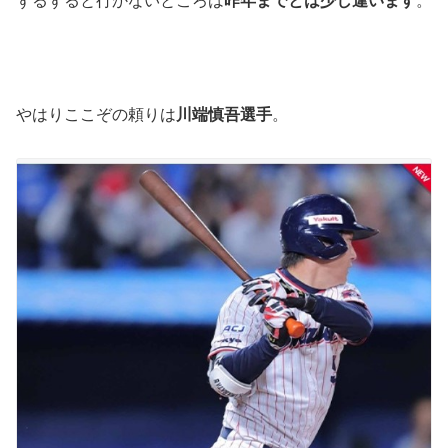
ずるずると行かないところは
昨年までとは少し違います
。
やはりここぞの頼りは
川端慎吾選手
。