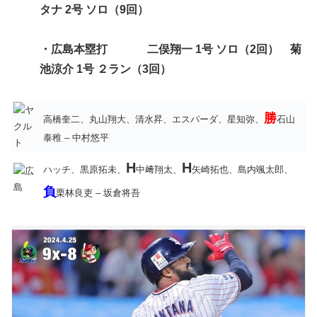
タナ 2号 ソロ（9回）
・広島
本塁打 二俣翔一 1号 ソロ（2回） 菊
池涼介 1号 ２ラン（3回）
勝
高橋奎二、丸山翔大、清水昇、エスパーダ、星知弥、
石山
泰稚 – 中村悠平
H
H
ハッチ、黒原拓未、
中﨑翔太、
矢崎拓也、島内颯太郎、
負
栗林良吏 – 坂倉将吾