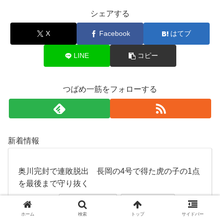
シェアする
X
Facebook
はてブ
LINE
コピー
つばめ一筋をフォローする
新着情報
奥川完封で連敗脱出 長岡の4号で得た虎の子の1点
を最後まで守り抜く
2026.08.08
プロ野球・ピッチャー
プロ野球・好プレー
プロ野球・試合結果
ヤクルト・ホームラン
ホーム
検索
トップ
サイドバー