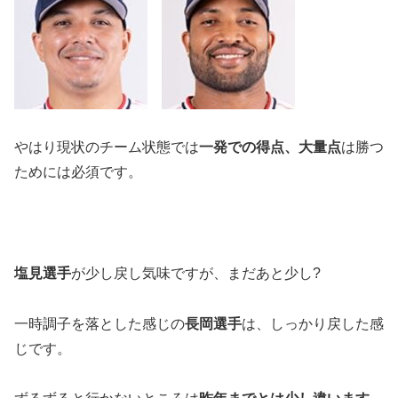
やはり現状のチーム状態では
一発での得点、大量点
は勝つ
ためには必須です。
塩見選手
が少し戻し気味ですが、まだあと少し?
一時調子を落とした感じの
長岡選手
は、しっかり戻した感
じです。