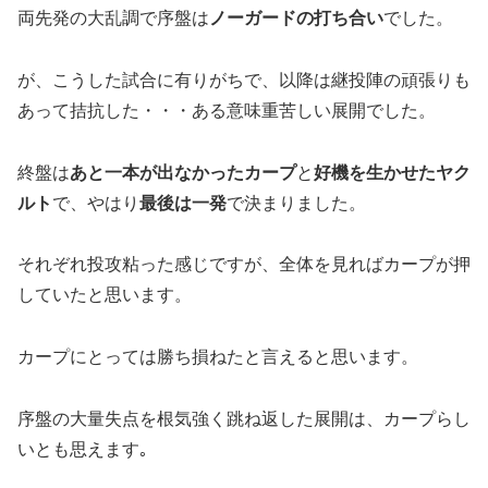
両先発の大乱調で序盤は
ノーガードの打ち合い
でした。
が、こうした試合に有りがちで、以降は継投陣の頑張りも
あって拮抗した・・・ある意味重苦しい展開でした。
終盤は
あと一本が出なかったカープ
と
好機を生かせたヤク
ルト
で、やはり
最後は一発
で決まりました。
それぞれ投攻粘った感じですが、全体を見ればカープが押
していたと思います。
カープにとっては勝ち損ねたと言えると思います。
序盤の大量失点を根気強く跳ね返した展開は、カープらし
いとも思えます｡