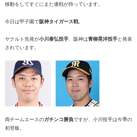
移動をしてすぐにまた連戦が待っています。
今日は甲子園で
阪神タイガース戦
。
ヤクルト先発が
小川泰弘投手
、阪神は
青柳晃洋投手
と発表
されています。
両チームエースの
ガチンコ勝負
ですが、小川投手は今季の
初登板。