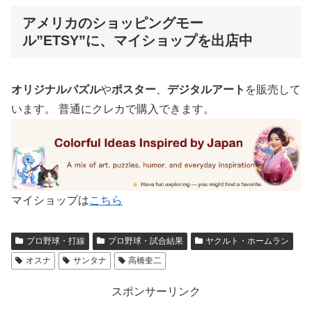
アメリカのショッピングモー
ル”ETSY”に、マイショップを出店中
オリジナルパズル
や
ポスター
、
デジタルアート
を販売して
います。 普通にクレカで購入できます。
マイショップは
こちら
プロ野球・打線
プロ野球・試合結果
ヤクルト・ホームラン
オスナ
サンタナ
高橋奎二
スポンサーリンク