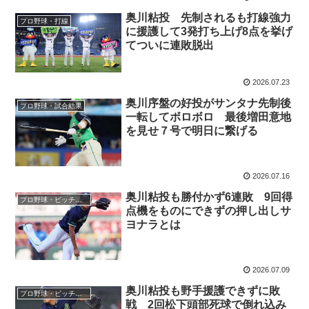
奥川粘投 先制されるも打線強力
プロ野球・打線
に援護して3発打ち上げ8点を挙げ
てついに連敗脱出
2026.07.23
奥川序盤の好投がサンタナ先制後
プロ野球・試合結果
一転してボロボロ 最後増田意地
を見せ７号で明日に繋げる
2026.07.16
奥川粘投も勝付かず6連敗 9回得
プロ野球・ピッチャー
点機をものにできずの押し出しサ
ヨナラとは
2026.07.09
奥川粘投も野手援護できずに敗
プロ野球・ピッチャー
戦 2回松下頭部死球で倒れ込み