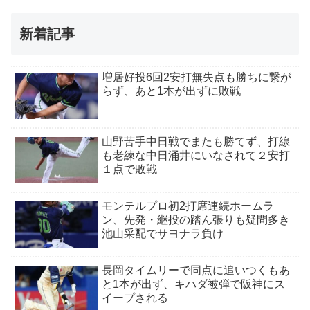
新着記事
増居好投6回2安打無失点も勝ちに繋が
らず、あと1本が出ずに敗戦
山野苦手中日戦でまたも勝てず、打線
も老練な中日涌井にいなされて２安打
１点で敗戦
モンテルプロ初2打席連続ホームラ
ン、先発・継投の踏ん張りも疑問多き
池山采配でサヨナラ負け
長岡タイムリーで同点に追いつくもあ
と1本が出ず、キハダ被弾で阪神にス
イープされる