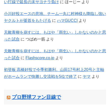
い打線で延長の末サヨナラ負け
に
ほーじー
より
小川好投エースの意地、チーム一丸に村神様も降臨し強い
ヤクルトが釜首をもたげる
に
ハマGUCCI
より
天敵青柳を崩すには、もはや「雨乞い」しかないのかと思
った試合
に
つばめ一筋
より
天敵青柳を崩すには、もはや「雨乞い」しかないのかと思
った試合
に
Flashscore.co.jp
より
初登板 高橋好投で今季初勝利。山田17号村上20号と主軸
がホームランで快勝し交流戦を5位で終了
に
ヤマ
より
プロ野球ファン目線で