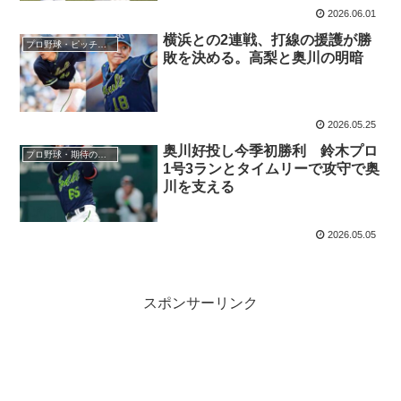
2026.06.01
横浜との2連戦、打線の援護が勝
プロ野球・ピッチャー
敗を決める。高梨と奥川の明暗
2026.05.25
奥川好投し今季初勝利 鈴木プロ
プロ野球・期待の選手
1号3ランとタイムリーで攻守で奥
川を支える
2026.05.05
スポンサーリンク