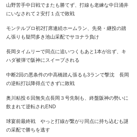
山野苦手中日戦でまたも勝てず、打線も老練な中日涌井
にいなされて２安打１点で敗戦
モンテルプロ初2打席連続ホームラン、先発・継投の踏
ん張りも疑問多き池山采配でサヨナラ負け
長岡タイムリーで同点に追いつくもあと1本が出ず、キ
ハダ被弾で阪神にスイープされる
中断2回の悪条件の中高橋踏ん張るも3ランで撃沈 長岡
の逆転打以降得点できずに敗戦
奥川粘投６回無失点長岡３号先制も、終盤阪神の勢いに
飲まれて逆転されEND
球宴前最終戦 やっと打線が繋がり同点に持ち込むも謎
の采配で勝ちを逃す