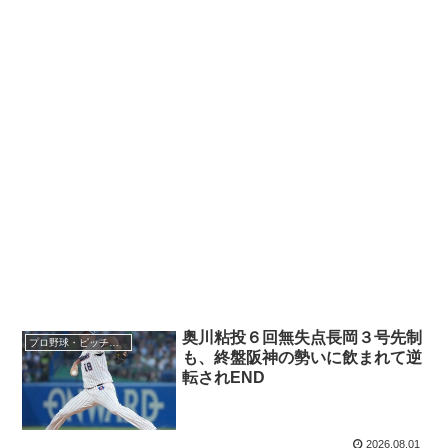
奥川粘投６回無失点長岡３号先制
プロ野球・ピッチャー
も、終盤阪神の勢いに飲まれて逆
転されEND
2026.08.01