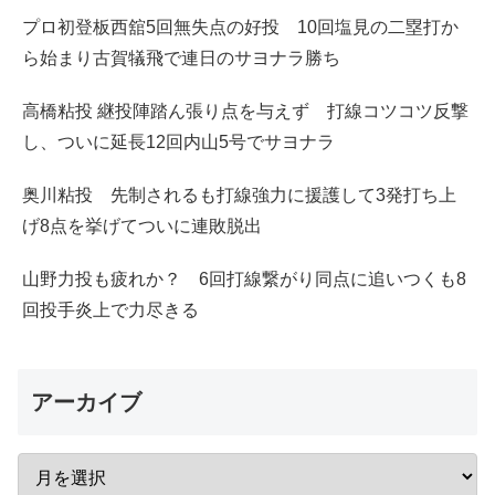
プロ初登板西舘5回無失点の好投 10回塩見の二塁打か
ら始まり古賀犠飛で連日のサヨナラ勝ち
高橋粘投 継投陣踏ん張り点を与えず 打線コツコツ反撃
し、ついに延長12回内山5号でサヨナラ
奥川粘投 先制されるも打線強力に援護して3発打ち上
げ8点を挙げてついに連敗脱出
山野力投も疲れか？ 6回打線繋がり同点に追いつくも8
回投手炎上で力尽きる
アーカイブ