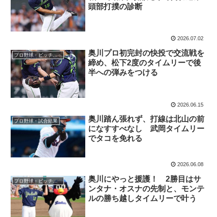
頭部打撲の診断
2026.07.02
奥川プロ初完封の快投で交流戦を
プロ野球・ピッチャー
締め、松下2度のタイムリーで後
半への弾みをつける
2026.06.15
奥川踏ん張れず、打線は北山の前
プロ野球・試合結果
になすすべなし 武岡タイムリー
でタコを免れる
2026.06.08
奥川にやっと援護！ 2勝目はサ
プロ野球・ピッチャー
ンタナ・オスナの先制と、モンテ
ルの勝ち越しタイムリーで叶う