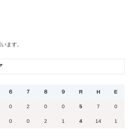
思います。
ア
６
７
８
９
R
H
E
0
2
0
0
5
7
0
0
0
2
1
4
14
1