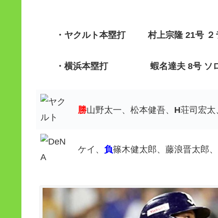
・ヤクルト
本塁打 村上宗隆 21号 ２
・横浜
本塁打 蝦名達夫 8号 ソロ（1
勝
山野太一、松本健吾、
H
荘司宏太
ケイ、
負
篠木健太郎、藤浪晋太郎、