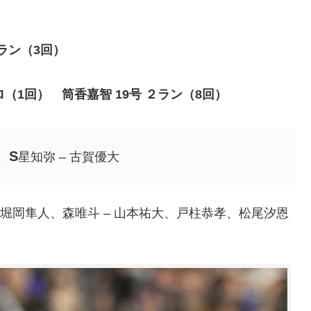
ラン（3回）
回） 筒香嘉智 19号 ２ラン（8回）
S
、
星知弥 – 古賀優大
堀岡隼人、森唯斗 – 山本祐大、戸柱恭孝、松尾汐恩