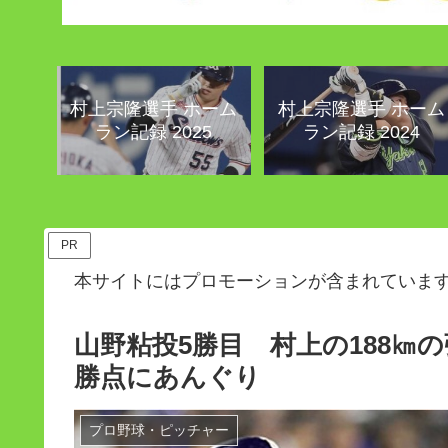
村上宗隆選手 ホーム
村上宗隆選手 ホーム
ラン記録 2025
ラン記録 2024
PR
本サイトにはプロモーションが含まれていま
山野粘投5勝目 村上の188㎞
勝点にあんぐり
プロ野球・ピッチャー