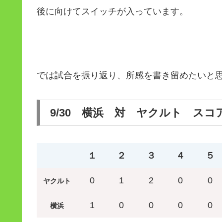
後に向けてスイッチが入っています。
では試合を振り返り、所感を書き留めたいと
9/30 横浜 対 ヤクルト スコ
１
２
３
４
５
0
1
2
0
0
ヤクルト
1
0
0
0
0
横浜