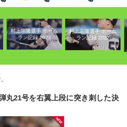
村上宗隆選手 ホーム
村上宗隆選手 ホーム
ラン記録 2023
ラン記録 2022
す。
の弾丸21号を右翼上段に突き刺した決