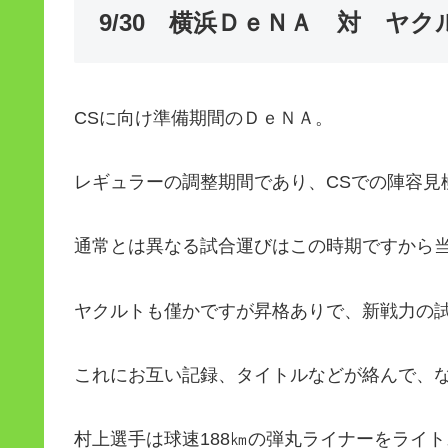
9/30 横浜ＤｅＮＡ 対 
CSに向け準備期間のＤｅＮＡ。
レギュラーの調整期間であり、CSでの陣容見
通常とは異なる試合運びはこの時期ですから
ヤクルトも僅かですが昇格ありで、新戦力の
これにお互い記録、タイトルなどが絡んで、
村上選手は球速188㎞の弾丸ライナーをライ