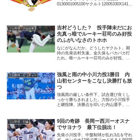
0130001005100ヤクルト12005330X14161
スワホー！前日の良いムードそのままに
大爆発しました！序盤は拮抗した展開で
したが、中盤以降は打線爆発で...
吉村どうした？ 投手陣未だにお
プロ野球・試合結果
先真っ暗でルーキー荘司のみ好投
のふがいなさのトホホ
なにがなんだか、どうしたヤクルト。期
待の先発吉村失速。金久保もパカパカ打
たれ、唯一ルーキー荘司のみが好投。打
線も沈黙で大量失点差で敗戦とは。
強風と雨の中小川力投3勝目 内
プロ野球・ピッチャー
山初センターをこなし決勝打も放
つ
強風雨の厳しい条件下、試合運び良くし
っかり勝ちきれました。力投の小川投手
と継投陣、決勝点を叩いた内山選手、ホ
ームランで突き放したサンタナ選手、打
線全体が躍動したヤクルトらしい勝ち方
でした。
9回の奇跡 長岡ー西川ーオスナ
プロ野球・打線
でサヨナラ 最下位脱出！
先発小川投手、中盤制球が乱れ3点を守れ
ず。サンタナ12号で再リードするも9回同