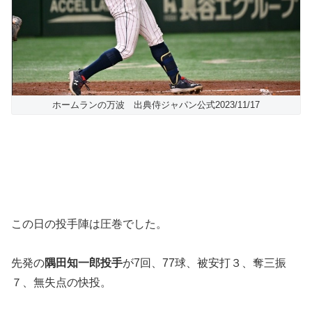
ホームランの万波 出典侍ジャパン公式2023/11/17
この日の投手陣は圧巻でした。
先発の
隅田知一郎投手
が7回、77球、被安打３、奪三振
７、無失点の快投。