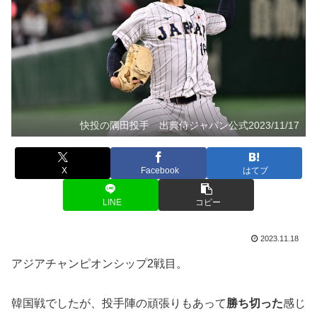
快投の隅田投手 出典侍ジャパン公式2023/11/17
X
Facebook
はてブ
LINE
コピー
2023.11.18
アジアチャンピオンシップ2戦目。
韓国戦でしたが、投手陣の頑張りもあって
勝ち切った
感じ