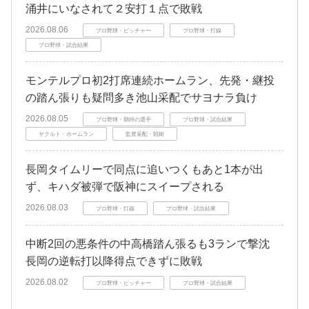
涌井にいなされて２安打１点で敗戦
2026.08.06
プロ野球・ピッチャー
プロ野球・打線
プロ野球・試合結果
モンテルプロ初2打席連続ホームラン、先発・継投
の踏ん張りも疑問多き池山采配でサヨナラ負け
2026.08.05
プロ野球・期待の選手
プロ野球・試合結果
ヤクルト・ホームラン
監督采配・戦術
長岡タイムリーで同点に追いつくもあと1本が出
ず、キハダ被弾で阪神にスイープされる
2026.08.03
プロ野球・打線
プロ野球・試合結果
中断2回の悪条件の中高橋踏ん張るも3ランで撃沈
長岡の逆転打以降得点できずに敗戦
2026.08.02
プロ野球・ピッチャー
プロ野球・試合結果