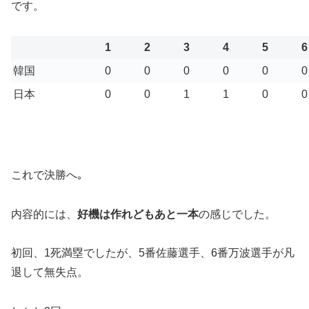
です。
1
2
3
4
5
6
韓国
0
0
0
0
0
0
日本
0
0
1
1
0
0
これで決勝へ｡
内容的には、
好機は作れどもあと一本
の感じでした。
初回、1死満塁でしたが、5番佐藤選手、6番万波選手が凡
退して無失点。