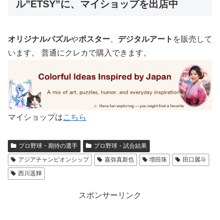
ル”ETSY”に、マイショップを出店中
オリジナルパズル
や
ポスター
、
デジタルアート
を販売して
います。 普通にクレカで購入できます。
マイショップは
こちら
プロ野球・期待の選手
プロ野球・試合結果
アジアチャンピオンシップ
嘉弥真新也
増田珠
田口麗斗
西川遥輝
スポンサーリンク