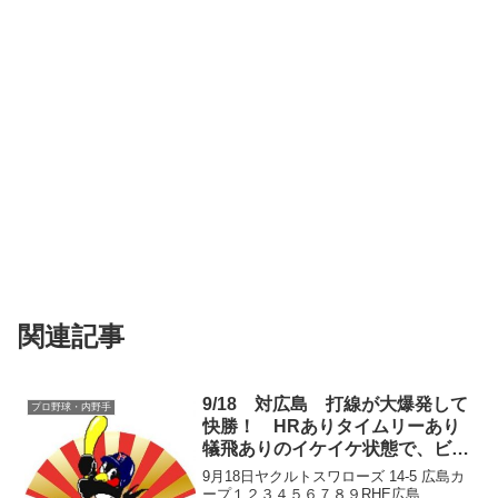
関連記事
9/18 対広島 打線が大爆発して
プロ野球・内野手
快勝！ HRありタイムリーあり
犠飛ありのイケイケ状態で、ビー
ルが美味い！
9月18日ヤクルトスワローズ 14-5 広島カ
ープ１２３４５６７８９RHE広島