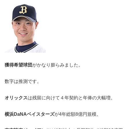
獲得希望球団
がかなり膨らみました。
数字は推測です。
オリックス
は残留に向けて４年契約と年俸の大幅増。
横浜DaNAベイスターズ
が4年総額8億円規模。