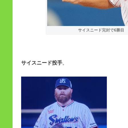
サイスニード完封で6勝目 出
サイスニード投手
。