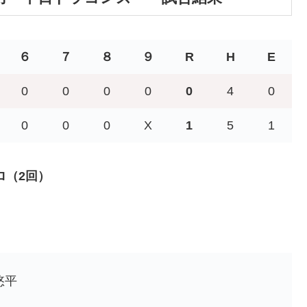
６
７
８
９
R
H
E
0
0
0
0
0
4
0
0
0
0
X
1
5
1
ロ（2回）
悠平