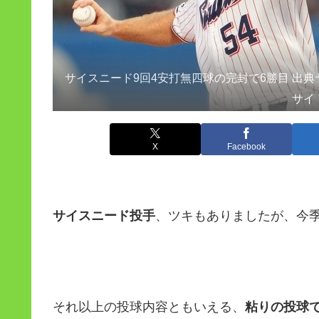
サイスニード9回4安打無四球の完封で6勝目 出
サイト
X
Facebook
サイスニード投手
、ツキもありましたが、今
それ以上の投球内容ともいえる、
粘りの投球