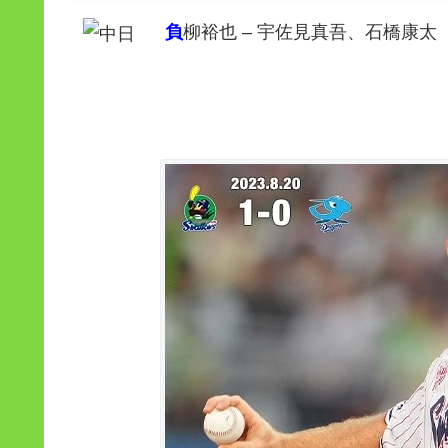
負
柳裕也 – 宇佐見真吾、石橋康太