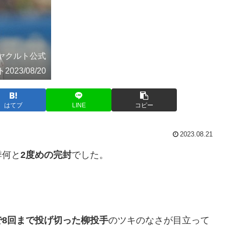
典ヤクルト公式
2023/08/20
はてブ
LINE
コピー
2023.08.21
季何と
2度めの完封
でした。
で8回まで投げ切った柳投手
のツキのなさが目立って