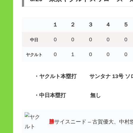
１
２
３
４
５
0
0
0
0
0
中日
0
1
0
0
0
ヤクルト
・ヤクルト
本塁打 サンタナ 13号 ソ
・中日
本塁打 無し
勝
サイスニード – 古賀優大、中村