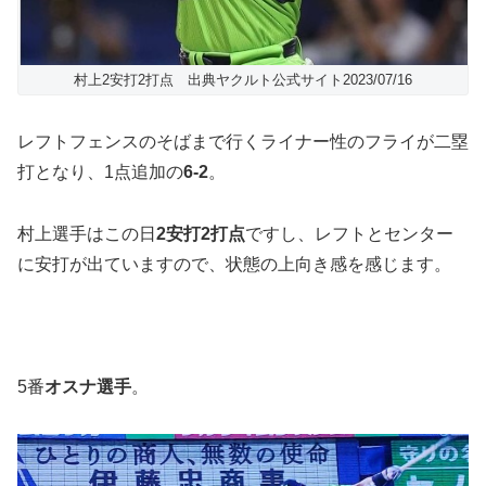
村上2安打2打点 出典ヤクルト公式サイト2023/07/16
レフトフェンスのそばまで行くライナー性のフライが二塁
打となり、1点追加の
6-2
。
村上選手はこの日
2安打2打点
ですし、レフトとセンター
に安打が出ていますので、状態の上向き感を感じます。
5番
オスナ選手
。