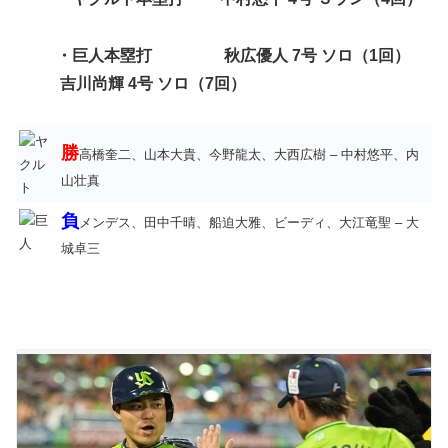
・巨人本塁打 秋広優人 7号 ソロ（1回）
吉川尚輝 4号 ソロ（7回）
勝
高橋奎二、山本大貴、今野龍太、大西広樹 – 中村悠平、内
山壮真
負
メンデス、田中千晴、船迫大雅、ビーディ、大江竜聖 – 大
城卓三