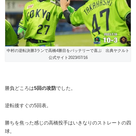
中村の逆転決勝3ランで高橋4勝目をバッテリーで喜ぶ 出典ヤクルト
公式サイト2023/07/16
勝負どころは
5回の攻防
でした。
逆転後すぐの5回表。
勝ちを焦った感じの高橋投手はいきなりのストレートの四
球。