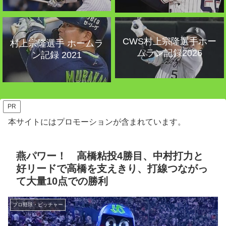
CWS村上宗隆選手ホー
村上宗隆選手 ホームラ
ムラン記録2026
ン記録 2021
PR
本サイトにはプロモーションが含まれています。
燕パワー！ 高橋粘投4勝目、中村打力と
好リードで高橋を支えきり、打線つながっ
て大量10点での勝利
プロ野球・ピッチャー