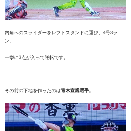
内角へのスライダーをレフトスタンドに運び、4号3ラ
ン。
一挙に3点が入って逆転です。
その前の下地を作ったのは
青木宣親選手。