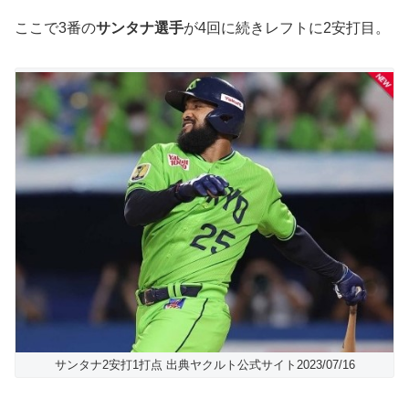
ここで3番の
サンタナ選手
が4回に続きレフトに2安打目。
サンタナ2安打1打点 出典ヤクルト公式サイト2023/07/16