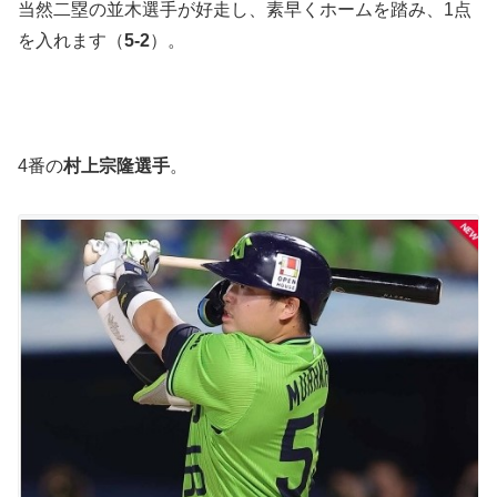
当然二塁の並木選手が好走し、素早くホームを踏み、1点
を入れます（
5-2
）。
4番の
村上宗隆選手
。