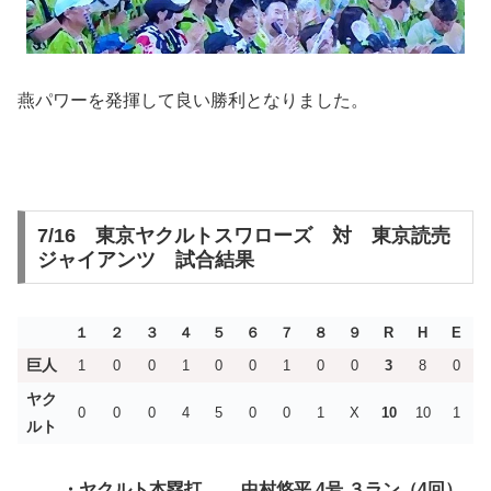
燕パワーを発揮して良い勝利となりました。
7/16 東京ヤクルトスワローズ 対 東京読売
ジャイアンツ 試合結果
１
２
３
４
５
６
７
８
９
R
H
E
巨人
1
0
0
1
0
0
1
0
0
3
8
0
ヤク
0
0
0
4
5
0
0
1
X
10
10
1
ルト
・ヤクルト
本塁打 中村悠平 4号 ３ラン（4回）