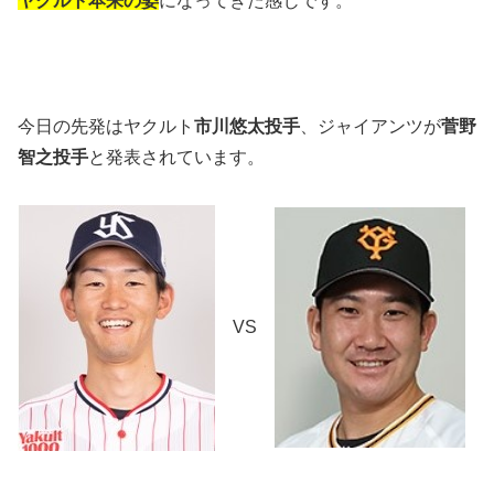
ヤクルト本来の姿
になってきた感じです。
今日の先発はヤクルト
市川悠太投手
、ジャイアンツが
菅野
智之投手
と発表されています。
VS