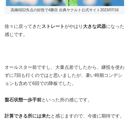
高橋6回2失点の好投で4勝目 出典ヤクルト公式サイト2023/07/16
徐々に戻ってきた
ストレート
がやはり
大きな武器
になった
感じです。
オールスター前ですし、大量点差でしたから、継投を使わ
ずに7回も行くのではと思いましたが、暑い時期コンデシ
ョンも含めて6回での降板でした。
盤石状態一歩手前
といった所の感じです。
計算できる所には来た
と感じますので、今後に期待です。