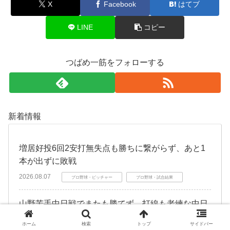
X
Facebook
はてブ
LINE
コピー
つばめ一筋をフォローする
新着情報
増居好投6回2安打無失点も勝ちに繋がらず、あと1
本が出ずに敗戦
2026.08.07
プロ野球・ピッチャー
プロ野球・試合結果
山野苦手中日戦でまたも勝てず、打線も老練な中日
涌井にいなされて２安打１点で敗戦
ホーム
検索
トップ
サイドバー