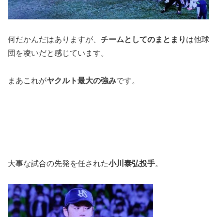
何だかんだはありますが、
チームとしてのまとまり
は他球
団を凌いだと感じています。
まあこれが
ヤクルト最大の強み
です。
大事な試合の先発を任された
小川泰弘投手
。