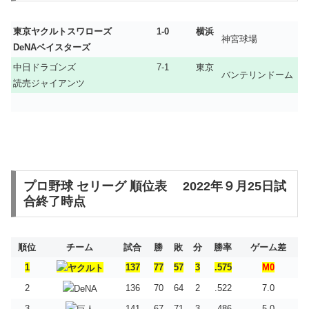
東京ヤクルトスワローズ 1-0 横浜
神宮球場
DeNAベイスターズ
中日ドラゴンズ 7-1 東京
バンテリンドーム
読売ジャイアンツ
プロ野球 セリーグ 順位表 2022年９月25日試
合終了時点
順位
チーム
試合
勝
敗
分
勝率
ゲーム差
1
137
77
57
3
.575
M0
2
136
70
64
2
.522
7.0
3
141
67
71
3
.486
5.0