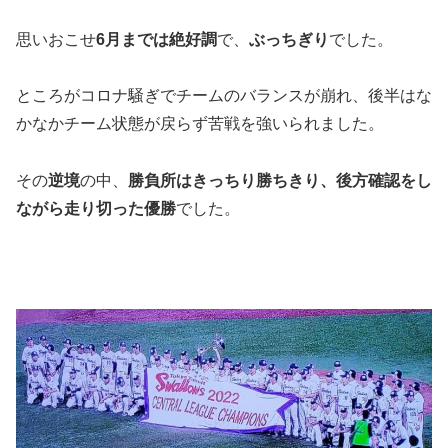
思いおこせ
6月までは絶好調
で、
ぶっちぎり
でした。
ところがコロナ騒ぎでチームのバランスが崩れ、後半はな
かなかチーム状態が戻らず苦戦を強いられました。
その
逆境
の中、
勝負所はきっちり勝ちきり、後方確認をし
ながら走り切った優勝
でした。