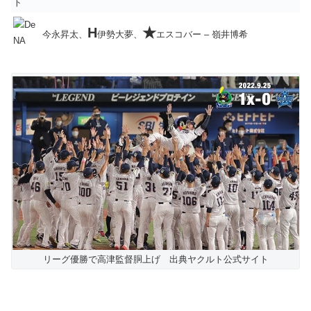
H
★
今永昇太、
伊勢大夢、
エスコバー – 嶺井博希
リーグ優勝で高津監督胴上げ 出典ヤクルト公式サイト