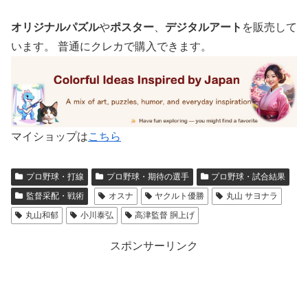
オリジナルパズル
や
ポスター
、
デジタルアート
を販売して
います。 普通にクレカで購入できます。
マイショップは
こちら
プロ野球・打線
プロ野球・期待の選手
プロ野球・試合結果
監督采配・戦術
オスナ
ヤクルト優勝
丸山 サヨナラ
丸山和郁
小川泰弘
高津監督 胴上げ
スポンサーリンク