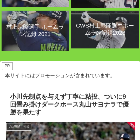
CWS村上宗隆選手ホー
村上宗隆選手 ホームラ
ムラン記録2026
ン記録 2021
PR
本サイトにはプロモーションが含まれています。
小川先制点を与えず丁寧に粘投、ついに9
回畳み掛けダークホース丸山サヨナラで優
勝を果たす
プロ野球・打線