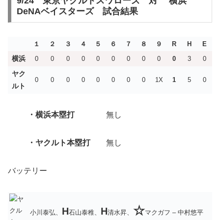
9/24 東京ヤクルトスワローズ 対 横浜
DeNAベイスターズ 試合結果
１
２
３
４
５
６
７
８
９
R
H
E
横浜
0
0
0
0
0
0
0
0
0
0
3
0
ヤク
0
0
0
0
0
0
0
0
1X
1
5
0
ルト
・横浜
本塁打
無し
・ヤクルト本塁打
無し
バッテリー
☆
H
H
小川泰弘、
石山泰稚、
清水昇、
マクガフ – 中村悠平