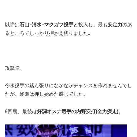
以降は
石山ｰ清水ｰマクガフ投手
と投入し、最も
安定力
のあ
るところでしっかり押さえ切りました｡
攻撃陣。
今永投手の踏ん張りになかなかチャンスを作れませんでし
たが、終盤は押し始めた感じでした。
9回裏、最後は
好調オスナ選手の内野安打(全力疾走)
。