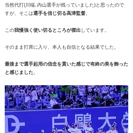
当然代打(川端､内山選手が残っていました)と思ったので
すが、そこは
選手を信じ切る高津監督
。
この
我慢強く使い切るところが傑出
しています。
そのまま打席に入り、本人も自信となる結果でした。
最後まで選手起用の信念を貫いた感じで有終の美を飾った
と感じました
。