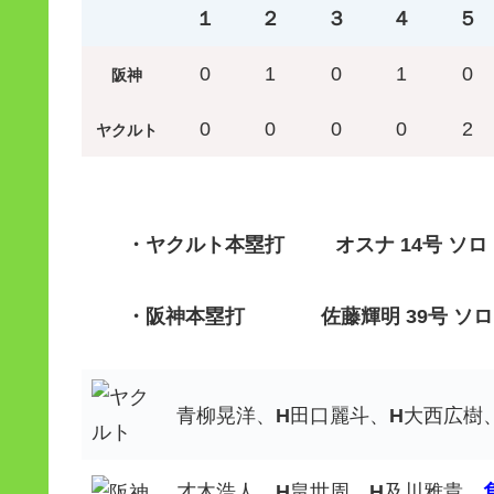
１
２
３
４
５
0
1
0
1
0
阪神
0
0
0
0
2
ヤクルト
・ヤクルト
本塁打 オスナ 14号 ソロ
・阪神
本塁打 佐藤輝明 39号 ソロ
青柳晃洋、
H
田口麗斗、
H
大西広樹
才木浩人、
H
畠世周、
H
及川雅貴、