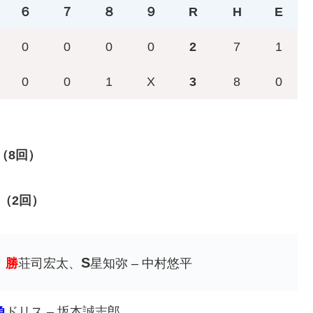
６
７
８
９
R
H
E
0
0
0
0
2
7
1
0
0
1
X
3
8
0
（8回）
（2回）
S
、
勝
荘司宏太、
星知弥 – 中村悠平
負
ドリス – 坂本誠志郎