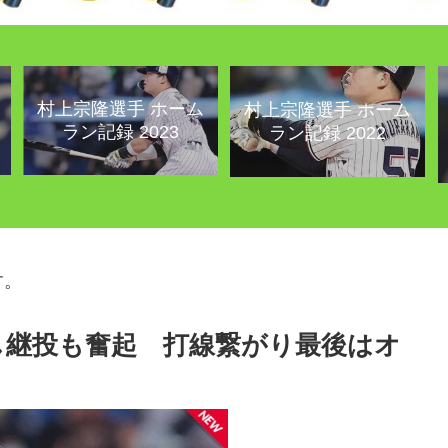
村上宗隆選手 ホーム
村上宗隆選手 ホーム
ラン記録 2023
ラン記録 2022
す。
し継投も奮起 打線繋がり最後はオ