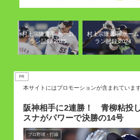
村上宗隆選手 ホーム
村上宗隆選手 ホーム
ラン記録 2025
ラン記録 2024
PR
本サイトにはプロモーションが含まれていま
阪神相手に2連勝！ 青柳粘投
スナがパワーで決勝の14号
プロ野球・打線