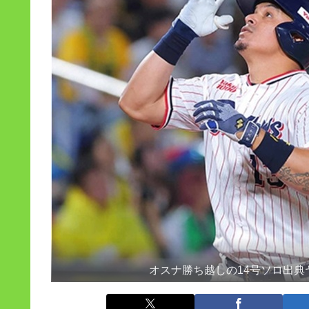
オスナ勝ち越しの14号ソロ出典ヤク