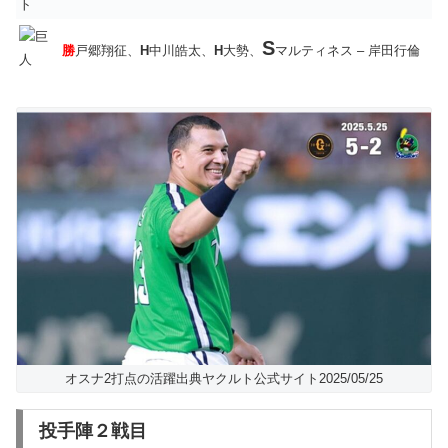
S
勝
戸郷翔征、
H
中川皓太、
H
大勢、
マルティネス – 岸田行倫
オスナ2打点の活躍出典ヤクルト公式サイト2025/05/25
投手陣２戦目