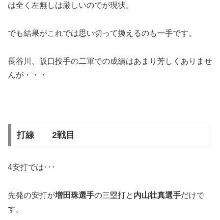
は全く左無しは厳しいのでが現状。
でも結果がこれでは思い切って換えるのも一手です。
長谷川、阪口投手の二軍での成績はあまり芳しくありませ
んが・・・
打線 2戦目
4安打では･･･
先発の安打が
増田珠選手
の三塁打と
内山壮真選手
だけで
す。