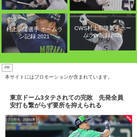
CWS村上宗隆選手ホー
村上宗隆選手 ホームラ
ムラン記録2026
ン記録 2021
PR
本サイトにはプロモーションが含まれています。
東京ドーム3タテされての完敗 先発全員
安打も繋がらず要所を抑えられる
プロ野球・試合結果