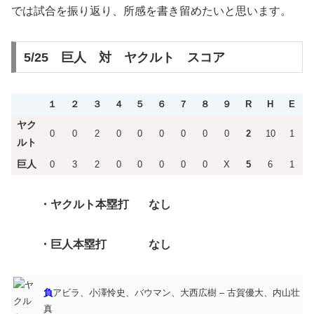
では試合を振り返り、所感を書き留めたいと思います。
5/25 巨人 対 ヤクルト スコア
１
２
３
４
５
６
７
８
９
R
H
E
ヤク
0
0
2
0
0
0
0
0
0
2
10
1
ルト
巨人
0
3
2
0
0
0
0
0
X
5
6
1
・ヤクルト
本塁打 なし
・巨人
本塁打 なし
負
アビラ、小澤怜史、バウマン、大西広樹 – 古賀優大、内山壮
真