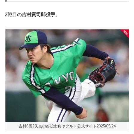
2戦目の
吉村貢司郎投手
。
吉村6回2失点の好投出典ヤクルト公式サイト2025/05/24