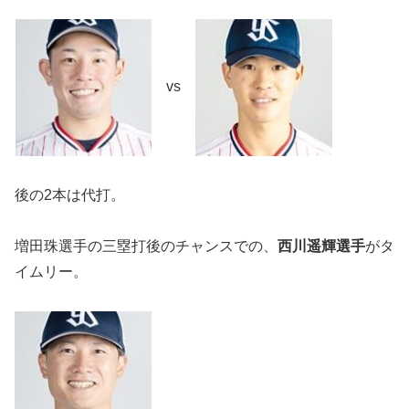
vs
後の2本は代打。
増田珠選手の三塁打後のチャンスでの、
西川遥輝選手
がタ
イムリー。