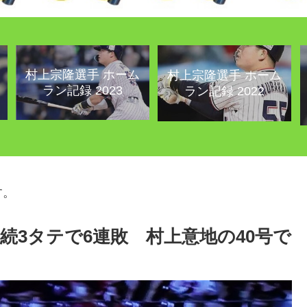
村上宗隆選手 ホーム
村上宗隆選手 ホーム
ラン記録 2023
ラン記録 2022
す。
続3タテで6連敗 村上意地の40号で