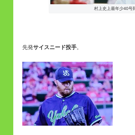
村上史上最年少40号
先発
サイスニード投手
。