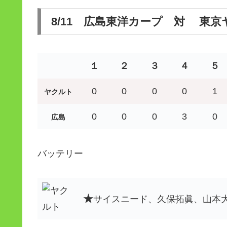
8/11 広島東洋カープ 対 東
１
２
３
４
５
0
0
0
0
1
ヤクルト
0
0
0
3
0
広島
バッテリー
★
サイスニード、久保拓眞、山本大