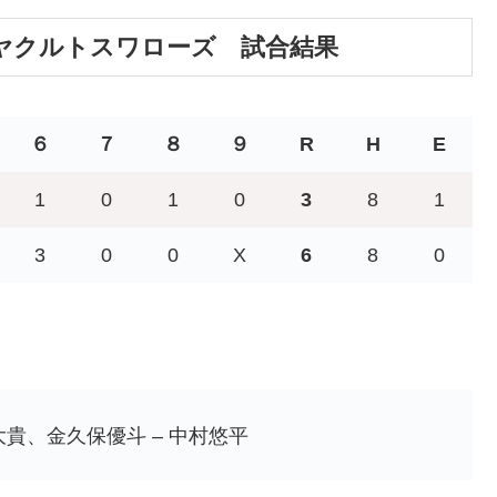
京ヤクルトスワローズ 試合結果
６
７
８
９
R
H
E
1
0
1
0
3
8
1
3
0
0
X
6
8
0
貴、金久保優斗 – 中村悠平