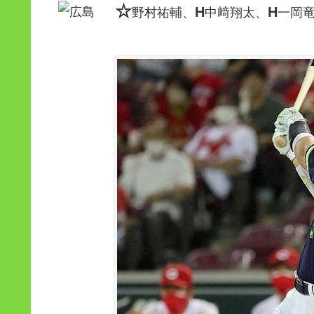
☆
H
H
野村祐輔、
中﨑翔太、
一岡