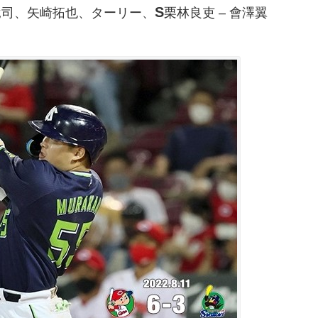
S
竜司、矢崎拓也、ターリー、
栗林良吏 – 會澤翼