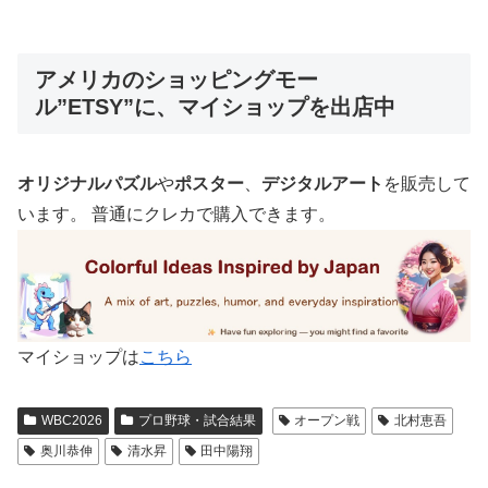
アメリカのショッピングモー
ル”ETSY”に、マイショップを出店中
オリジナルパズル
や
ポスター
、
デジタルアート
を販売して
います。 普通にクレカで購入できます。
マイショップは
こちら
WBC2026
プロ野球・試合結果
オープン戦
北村恵吾
奥川恭伸
清水昇
田中陽翔