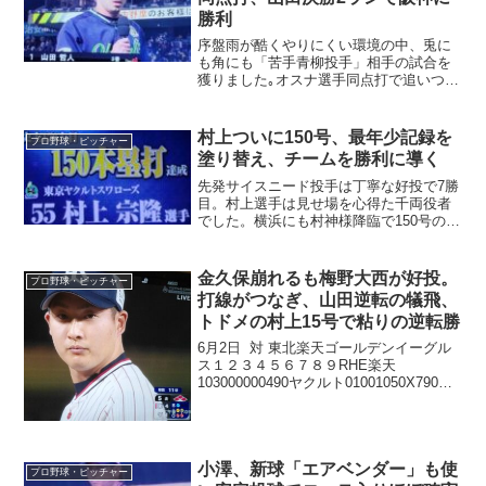
勝利
序盤雨が酷くやりにくい環境の中、兎に
も角にも「苦手青柳投手」相手の試合を
獲りました｡オスナ選手同点打で追いつ
き、7回浜地投手から山田選手が決勝2ラ
ン、盤石の投手リレーで逃げ切り勝利で
す。
村上ついに150号、最年少記録を
プロ野球・ピッチャー
塗り替え、チームを勝利に導く
先発サイスニード投手は丁寧な好投で7勝
目。村上選手は見せ場を心得た千両役者
でした。横浜にも村神様降臨で150号の最
年少記録を更新。おまけの47号で横浜に
トドメを刺しました。継投陣も完璧で横
浜を粉砕。
金久保崩れるも梅野大西が好投。
プロ野球・ピッチャー
打線がつなぎ、山田逆転の犠飛、
トドメの村上15号で粘りの逆転勝
6月2日 対 東北楽天ゴールデンイーグル
ス１２３４５６７８９RHE楽天
103000000490ヤクルト01001050X790バ
ッテリー塩見貴洋、H安樂智大、★酒居知
史、森原康平、内間拓馬 - 足立祐一金久
保優斗、梅野雄吾、☆大西広樹、H...
小澤、新球「エアベンダー」も使
プロ野球・ピッチャー