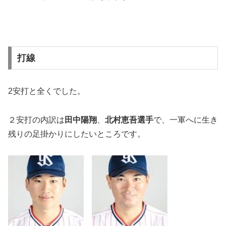
打線
2安打と全くでした。
２安打の内訳は
田中陽翔
、
北村恵吾選手
で、一軍へに生き
残りの足掛かりにしたいところです。