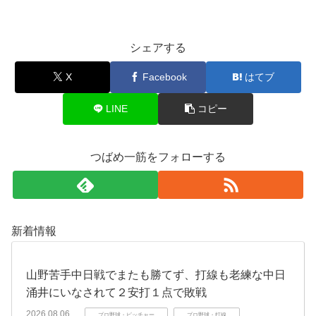
シェアする
X
Facebook
はてブ
LINE
コピー
つばめ一筋をフォローする
新着情報
山野苦手中日戦でまたも勝てず、打線も老練な中日
涌井にいなされて２安打１点で敗戦
2026.08.06
プロ野球・ピッチャー
プロ野球・打線