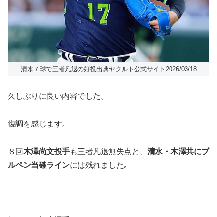
清水７球で三者凡退の好投出典ヤクルト公式サイト2026/03/18
久しぶりに良い内容でした。
復調を感じます。
８回
木澤尚文投手
も三者凡退無失点と、
清水・木澤共にブ
ルペン当確ライン
には残れました｡