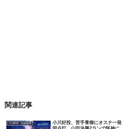
関連記事
小川好投、苦手青柳にオスナ一発
プロ野球・試合結果
同点打、山田決勝2ランで阪神に