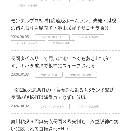
プロ野球・試合結果
モンテルプロ初2打席連続ホームラン、先発・継投
の踏ん張りも疑問多き池山采配でサヨナラ負け
2026.08.05
プロ野球・期待の選手
プロ野球・試合結果
ヤクルト・ホームラン
監督采配・戦術
長岡タイムリーで同点に追いつくもあと1本が出
ず、キハダ被弾で阪神にスイープされる
2026.08.03
プロ野球・打線
プロ野球・試合結果
中断2回の悪条件の中高橋踏ん張るも3ランで撃沈
長岡の逆転打以降得点できずに敗戦
2026.08.02
プロ野球・ピッチャー
プロ野球・試合結果
奥川粘投６回無失点長岡３号先制も、終盤阪神の勢
いに飲まれて逆転されEND