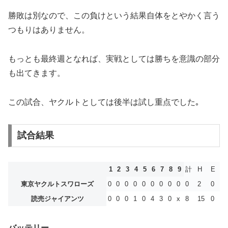
勝敗は別なので、この負けという結果自体をとやかく言う
つもりはありません。
もっとも最終週となれば、実戦としては勝ちを意識の部分
も出てきます。
この試合、ヤクルトとしては後半は試し重点でした｡
試合結果
1
2
3
4
5
6
7
8
9
計
H
E
東京ヤクルトスワローズ
0
0
0
0
0
0
0
0
0
0
2
0
読売ジャイアンツ
0
0
0
1
0
4
3
0
x
8
15
0
バッテリー