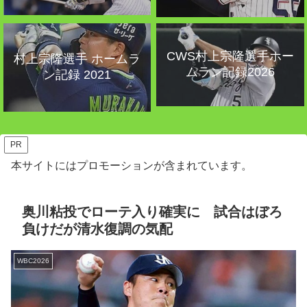
CWS村上宗隆選手ホー
村上宗隆選手 ホームラ
ムラン記録2026
ン記録 2021
PR
本サイトにはプロモーションが含まれています。
奥川粘投でローテ入り確実に 試合はぼろ
負けだが清水復調の気配
WBC2026