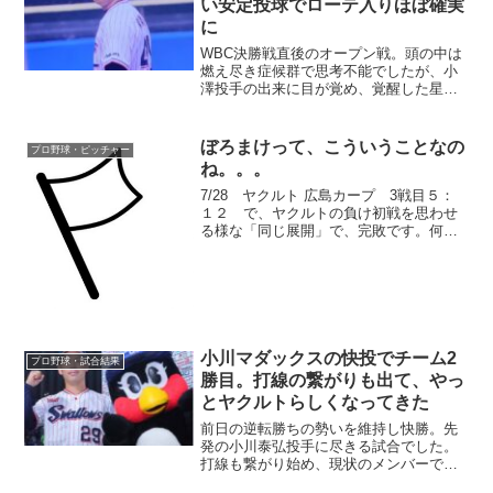
い安定投球でローテ入りほぼ確実
に
WBC決勝戦直後のオープン戦。頭の中は
燃え尽き症候群で思考不能でしたが、小
澤投手の出来に目が覚め、覚醒した星投
手の投球や長岡選手、並木選手の活躍に
上機嫌。すっかり野球を堪能しました。
ぼろまけって、こういうことなの
プロ野球・ピッチャー
ね。。。
7/28 ヤクルト 広島カープ 3戦目５：
１２ で、ヤクルトの負け初戦を思わせ
る様な「同じ展開」で、完敗です。何か
16連敗中の状態みたいになってきました｡
広島は完全に絶好調⤴半月前は全員が不調
⤵今は全員が好調⤴ 極端に変るのも今年の
傾向?広...
小川マダックスの快投でチーム2
プロ野球・試合結果
勝目。打線の繋がりも出て、やっ
とヤクルトらしくなってきた
前日の逆転勝ちの勢いを維持し快勝。先
発の小川泰弘投手に尽きる試合でした。
打線も繋がり始め、現状のメンバーで力
を合わせればが見える試合でした。