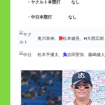
・ヤクルト
本塁打 なし
・中日
本塁打 なし
奥川恭伸、
勝
松本健吾、
H
大西広樹
松木平優太、
負
吉田聖弥、藤嶋健人