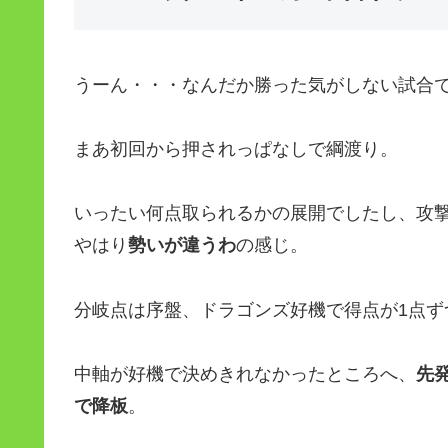
うーん・・・なんだか勝った気がしない試合
まあ初回から押されっぱなしで綱渡り。
いったい何点取られるかの展開でしたし、攻
やはり
勢いが違うわ
の感じ。
分岐点は序盤、ドラゴンズ好機で得点が1点ず
中軸が好機で決めきれなかったところへ、
先
で降板
。