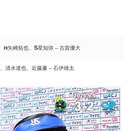
S
、
H
矢崎拓也、
星知弥 – 古賀優大
、清水達也、近藤廉 – 石伊雄太