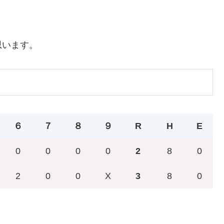
思います。
６
７
８
９
R
H
E
0
0
0
0
2
8
0
2
0
0
X
3
8
0