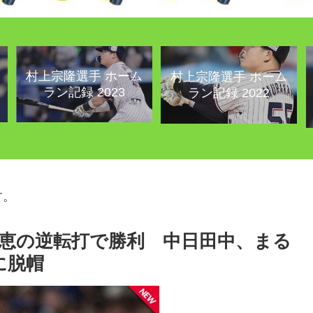
村上宗隆選手 ホーム
村上宗隆選手 ホーム
ラン記録 2023
ラン記録 2022
す。
恵の逆転打で勝利 中日田中、まる
に脱帽