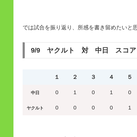
では試合を振り返り、所感を書き留めたいと
9/9 ヤクルト 対 中日 スコア
１
２
３
４
５
0
1
0
1
0
中日
0
0
0
0
1
ヤクルト