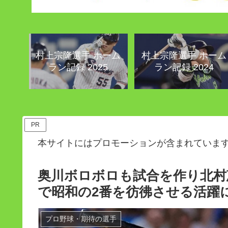
村上宗隆選手 ホーム
村上宗隆選手 ホーム
ラン記録 2025
ラン記録 2024
PR
本サイトにはプロモーションが含まれていま
奥川ボロボロも試合を作り北村
で昭和の2番を彷彿させる活躍
プロ野球・期待の選手