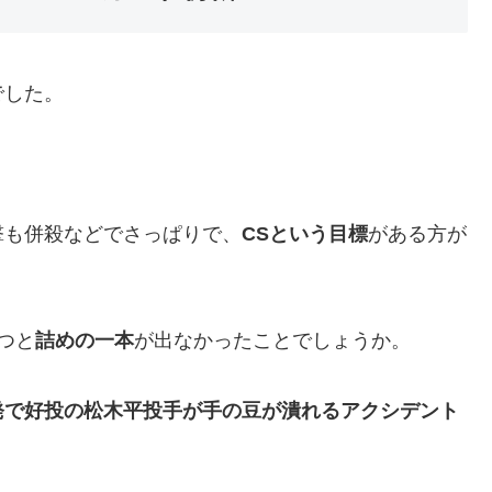
でした。
撃も併殺などでさっぱりで、
CSという目標
がある方が
つと
詰めの一本
が出なかったことでしょうか。
発で好投の松木平投手が手の豆が潰れるアクシデント