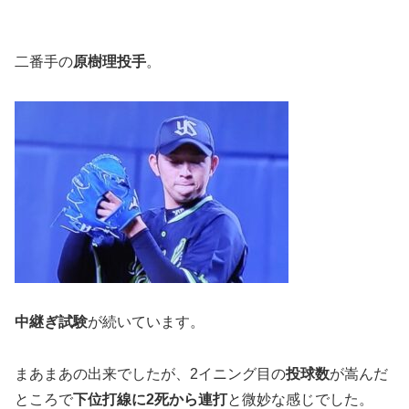
二番手の
原樹理投手
。
中継ぎ試験
が続いています。
まあまあの出来でしたが、2イニング目の
投球数
が嵩んだ
ところで
下位打線に2死から連打
と微妙な感じでした。