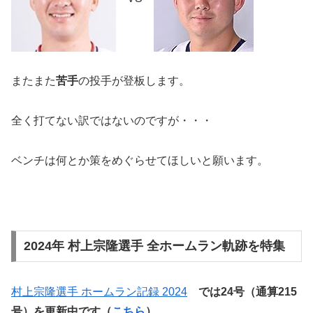
またまた
苦手
の投手が登板します。
全く打てない訳ではないのですが・・・
ベンチは何とか策をめぐらせてほしいと願います。
2024年 村上宗隆選手 全ホームラン軌跡を特集
村上宗隆選手 ホームラン記録 2024
では24号
（通算215
号）
を更新中です（
こちら
）