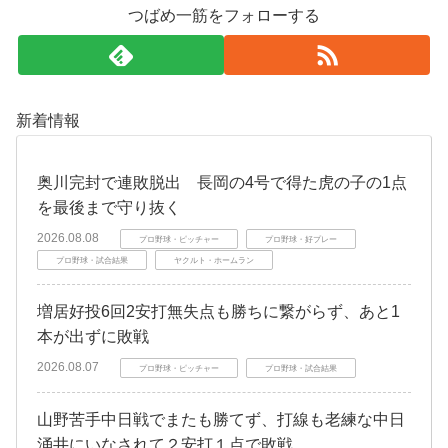
つばめ一筋をフォローする
新着情報
奥川完封で連敗脱出 長岡の4号で得た虎の子の1点
を最後まで守り抜く
2026.08.08
プロ野球・ピッチャー
プロ野球・好プレー
プロ野球・試合結果
ヤクルト・ホームラン
増居好投6回2安打無失点も勝ちに繋がらず、あと1
本が出ずに敗戦
2026.08.07
プロ野球・ピッチャー
プロ野球・試合結果
山野苦手中日戦でまたも勝てず、打線も老練な中日
涌井にいなされて２安打１点で敗戦