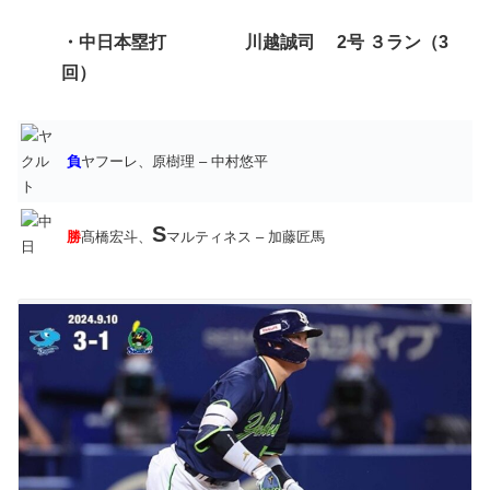
・中日
本塁打 川越誠司 2号 ３ラン（3
回）
負
ヤフーレ、原樹理 – 中村悠平
S
勝
髙橋宏斗、
マルティネス – 加藤匠馬