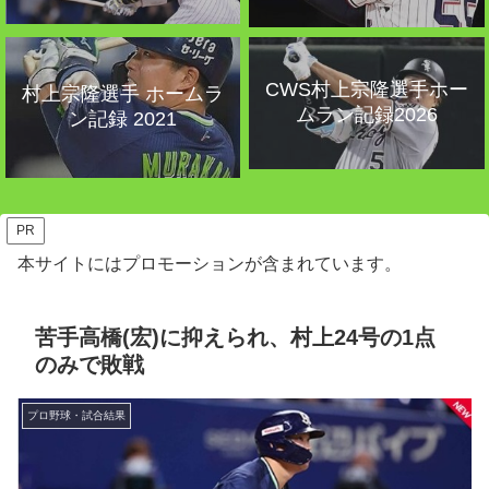
CWS村上宗隆選手ホー
村上宗隆選手 ホームラ
ムラン記録2026
ン記録 2021
PR
本サイトにはプロモーションが含まれています。
苦手高橋(宏)に抑えられ、村上24号の1点
のみで敗戦
プロ野球・試合結果