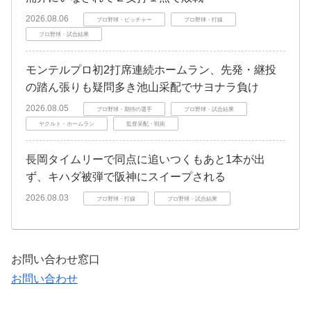
2026.08.06
プロ野球・ピッチャー
プロ野球・打線
プロ野球・試合結果
モンテルプロ初2打席連続ホームラン、先発・継投
の踏ん張りも疑問多き池山采配でサヨナラ負け
2026.08.05
プロ野球・期待の選手
プロ野球・試合結果
ヤクルト・ホームラン
監督采配・戦術
長岡タイムリーで同点に追いつくもあと1本が出
ず、キハダ被弾で阪神にスイープされる
2026.08.03
プロ野球・打線
プロ野球・試合結果
お問い合わせ窓口
お問い合わせ