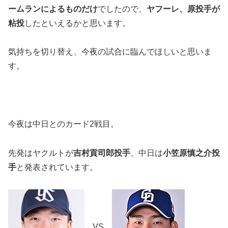
ームランによるものだけ
でしたので、
ヤフーレ、原投手が
粘投
したといえるかと思います。
気持ちを切り替え、今夜の試合に臨んでほしいと思いま
す。
今夜は中日とのカード2戦目。
先発はヤクルトが
吉村貢司郎投手
、中日は
小笠原慎之介投
手
と発表されています。
VS