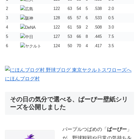
2
122
63
54
5
.538
2.0
3
128
65
57
6
.533
0.5
4
122
61
59
2
.508
3.0
5
127
53
66
8
.445
7.5
6
124
50
70
4
.417
3.5
にほんブログ村
その日の気分で選べる、ぱーぴー壁紙シリ
ーズを公開しました
パープルつばめの「
ぱーぴー
」
が、野球観戦や日常の気持ちを