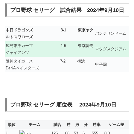
プロ野球 セリーグ 試合結果 2024年9月10日
中日ドラゴンズ 3-1 東京ヤク
バンテリンドーム
ルトスワローズ
広島東洋カープ 1-6 東京読売
マツダスタジアム
ジャイアンツ
阪神タイガース 7-2 横浜
甲子園
DeNAベイスターズ
プロ野球 セリーグ 順位表 2024年9月10日
順位
チーム
試合
勝
敗
分
勝率
ゲーム差
1
125
66
53
6
.555
0.0