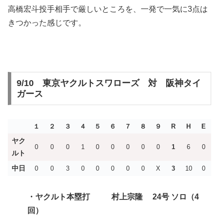
高橋宏斗投手相手で厳しいところを、一発で一気に3点は
きつかった感じです。
9/10 東京ヤクルトスワローズ 対 阪神タイ
ガース
１
２
３
４
５
６
７
８
９
R
H
E
ヤク
0
0
0
1
0
0
0
0
0
1
6
0
ルト
中日
0
0
3
0
0
0
0
0
X
3
10
0
・ヤクルト
本塁打 村上宗隆 24号 ソロ（4
回）