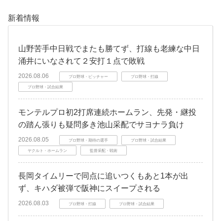
新着情報
山野苦手中日戦でまたも勝てず、打線も老練な中日
涌井にいなされて２安打１点で敗戦
2026.08.06
プロ野球・ピッチャー
プロ野球・打線
プロ野球・試合結果
モンテルプロ初2打席連続ホームラン、先発・継投
の踏ん張りも疑問多き池山采配でサヨナラ負け
2026.08.05
プロ野球・期待の選手
プロ野球・試合結果
ヤクルト・ホームラン
監督采配・戦術
長岡タイムリーで同点に追いつくもあと1本が出
ず、キハダ被弾で阪神にスイープされる
2026.08.03
プロ野球・打線
プロ野球・試合結果