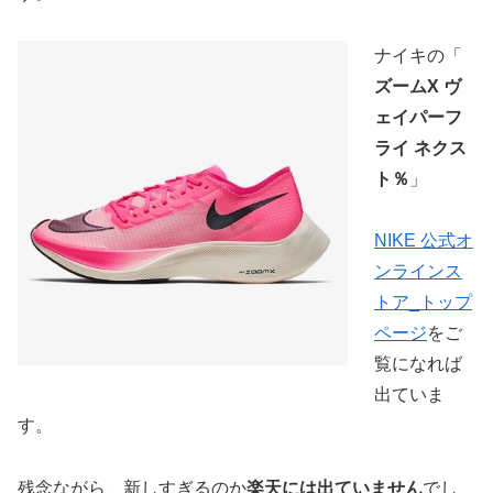
ナイキの「
ズームX ヴ
ェイパーフ
ライ ネクス
ト％
」
NIKE 公式オ
ンラインス
トア_トップ
ページ
をご
覧になれば
出ていま
す。
残念ながら、新しすぎるのか
楽天には出ていません
でし