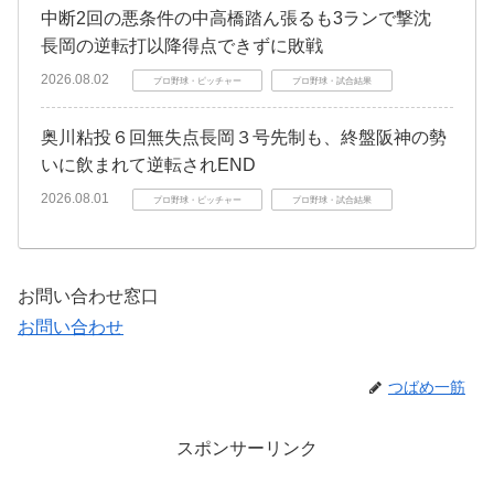
中断2回の悪条件の中高橋踏ん張るも3ランで撃沈
長岡の逆転打以降得点できずに敗戦
2026.08.02
プロ野球・ピッチャー
プロ野球・試合結果
奥川粘投６回無失点長岡３号先制も、終盤阪神の勢
いに飲まれて逆転されEND
2026.08.01
プロ野球・ピッチャー
プロ野球・試合結果
お問い合わせ窓口
お問い合わせ
つばめ一筋
スポンサーリンク