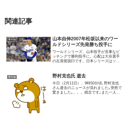
関連記事
山本由伸2007年松坂以来のワー
番外編
ルドシリーズ先発勝ち投手に
ワールドシリーズ、山本投手が見事なピ
ッチングで勝利投手に。心配は大谷選手
の左肩亜脱臼です。日本シリーズはソフ
トバンクが順調に勝ち進みました。
野村克也氏 逝去
番外編
今日（2月11日）、9時50分頃､野村克也
さん逝去のニュースが流れました｡突然で
驚きました｡。。。残念です｡また一人、
レジェンドが世を去りました｡いろいろ意
見はあっても、間違いなく名選手､名監
督、名評論家でした｡選手としても監督と
してもまた...