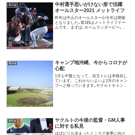
中村選手思いがけない形で活躍
番外編
オールスター2021 メットライフ
昨年は中止のオールスターが今年は開催
となりました｡第1戦はメットライフドー
ムです。まずは､ホームランダービー｡メ
ジャーとは違って如何にもシンプルに2分
間で何本の勝負。球拾いがオールスター
メンバーと言うのも如何にも日本的です｡
山田選手。準決勝...
キャンプ地沖縄、今からコロナが
番外編
心配
1月も中盤となって、自主トレは本格化し
ています。これからいよいよ2月のキャン
プへと移っていきます｡ヤクルトキャン
プ、例年通りファーストステージは沖縄
浦添から始まります｡キャンプ前の心配事
は今年もやはりコロナ｡なんといっても沖
縄のこと。オミク...
ヤクルトの今後の監督・GM人事
番外編
に対する私見
ほぼビリも決まったところで来季に向け