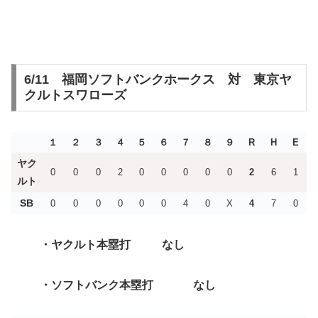
6/11 福岡ソフトバンクホークス 対 東京ヤ
クルトスワローズ
１
２
３
４
５
６
７
８
９
R
H
E
ヤク
0
0
0
2
0
0
0
0
0
2
6
1
ルト
SB
0
0
0
0
0
0
4
0
X
4
7
0
・ヤクルト
本塁打 なし
・ソフトバンク
本塁打 なし