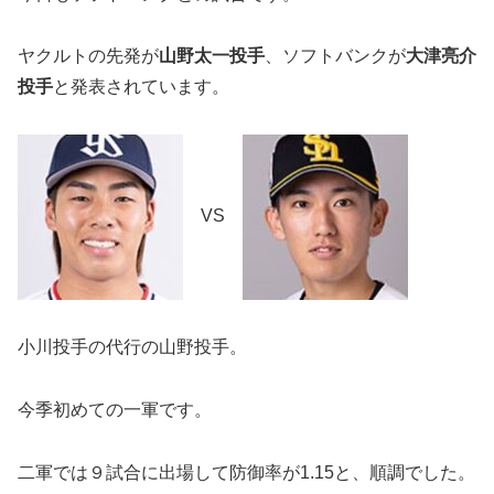
ヤクルトの先発が
山野太一投手
、ソフトバンクが
大津亮介
投手
と発表されています。
VS
小川投手の代行の山野投手。
今季初めての一軍です。
二軍では９試合に出場して防御率が1.15と、順調でした。