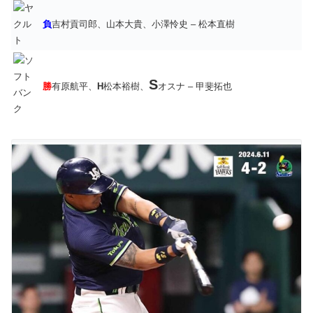
負
吉村貢司郎、山本大貴、小澤怜史 – 松本直樹
S
勝
有原航平、
H
松本裕樹、
オスナ – 甲斐拓也