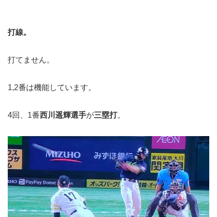
打線。
打てません。
1,2番は機能しています。
4回、1番
西川遥輝選手
が
三塁打
。