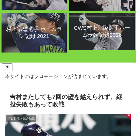
CWS村上宗隆選手ホー
村上宗隆選手 ホームラ
ムラン記録2026
ン記録 2021
PR
本サイトにはプロモーションが含まれています。
吉村またしても7回の壁を越えられず、継
投失敗もあって敗戦
プロ野球・試合結果