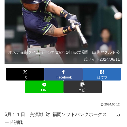
オスナ先制タイムリー含む2安打2打点の活躍 出典ヤクルト公
式サイト2024/06/11
X
Facebook
はてブ
LINE
コピー
2024.06.12
6月１１日 交流戦 対 福岡ソフトバンクホークス カ
ード初戦