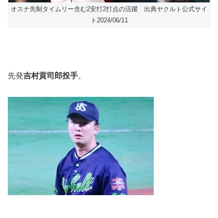
オスナ先制タイムリー含む2安打2打点の活躍 出典ヤクルト公式サイ
ト2024/06/11
先発
吉村貢司郎投手
。