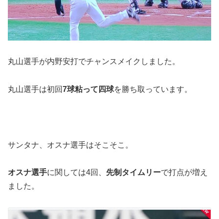
丸山選手が内野安打でチャンスメイクしました。
丸山選手は初回
7球粘って四球
を勝ち取っています。
サンタナ、オスナ選手はそこそこ。
オスナ選手
に関しては4回、
先制タイムリー
で打点が増え
ました。