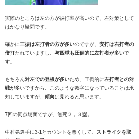
実際のところは左の方が被打率が高いので、左対策として
はかなり疑問です。
確かに
三振は左打者の方が多い
のですが、
安打
は
右打者の
倍
打たれていますし、
与四球も圧倒的に左打者が多い
で
す。
もちろん
対左での登板が多い
ため、圧倒的に
左打者との対
戦が多
いですから、このような数字になっていることは承
知していますが、
傾向
は見れると思います。
7回の同点場面ですが、無死２，３塁。
中村晃選手に3-1とカウントを悪くして、
ストライクを取