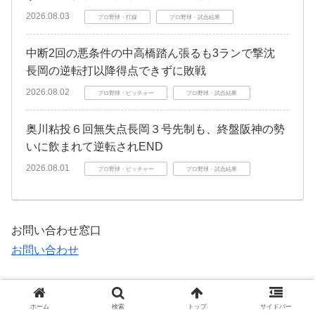
2026.08.03
プロ野球・打線
プロ野球・試合結果
中断2回の悪条件の中高橋踏ん張るも3ランで撃沈
長岡の逆転打以降得点できずに敗戦
2026.08.02
プロ野球・ピッチャー
プロ野球・試合結果
奥川粘投６回無失点長岡３号先制も、終盤阪神の勢
いに飲まれて逆転されEND
2026.08.01
プロ野球・ピッチャー
プロ野球・試合結果
お問い合わせ窓口
お問い合わせ
つばめ一筋
ホーム
検索
トップ
サイドバー