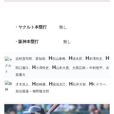
・ヤクルト
本塁打
無し
・阪神本塁打
無し
H
H
H
H
吉村貢司郎、星知弥、
石山泰稚、
清水昇、
木澤尚文、
H
H
田口麗斗、
小澤怜史、
山本大貴、大西広樹 – 中村悠平、古
賀優大
H
H
H
H
才木浩人、
岩崎優、
湯浅京己、
石井大智、
K.ケラー、
加治屋蓮 – 梅野隆太郎