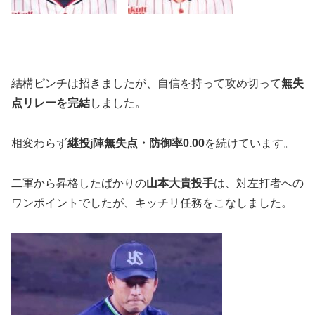
結構ピンチは招きましたが、自信を持って攻め切って
無失
点リレーを完結
しました。
相変わらず
継投j陣無失点・防御率0.00
を続けています。
二軍から昇格したばかりの
山本大貴投手
は、対左打者への
ワンポイントでしたが、キッチリ任務をこなしました。