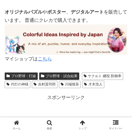
オリジナルパズル
や
ポスター
、
デジタルアート
を販売して
います。 普通にクレカで購入できます。
マイショップは
こちら
プロ野球・打線
プロ野球・試合結果
ヤクルト 継投 防御率
代打の神様
吉村貢司郎
川端慎吾
才木浩人
スポンサーリンク
ホーム
検索
トップ
サイドバー