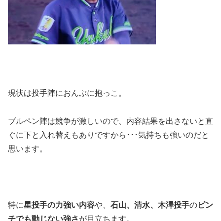
現状は投手陣におんぶに抱っこ。
ブルペン陣は競争が激しいので、内容結果を出さないと直
ぐに下と入れ替えもありですから･･･気持ちも強いのだと
思います。
特に
星投手の力強い内容
や、
石山、清水、木澤投手
の
ピン
チでも動じない強さ
が目立ちます。