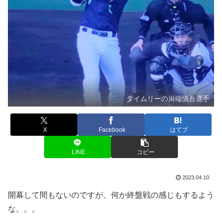
タイムリーの川端慎吾選手
X
Facebook
はてブ
LINE
コピー
2023.04.10
開幕して間もないのですが、何か終盤戦の感じもするよう
な。。。