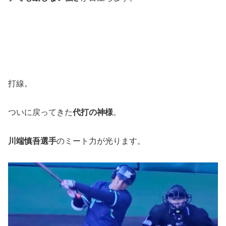
打線。
ついに戻ってきた
代打の神様
。
川端慎吾選手
のミート力が光ります。