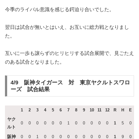
今季のライバル意識を感じる鍔迫り合いでした。
翌日は試合が無いとはいえ、お互いに総力戦となりまし
た。
互いに一歩も譲らずのヒリヒリする試合展開で、見ごたえ
のある試合となりました。
4/9 阪神タイガース 対 東京ヤクルトスワロ
ーズ 試合結果
1
2
3
4
5
6
7
8
9
10
11
12
R
H
E
ヤク
0
0
0
0
0
0
1
0
0
0
0
0
1
5
0
ルト
阪神
0
0
1
0
0
0
0
0
0
0
0
0
1
9
0