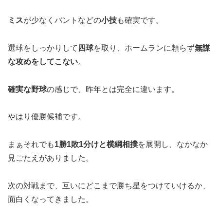
ミス
が少なくバントなどの
小技
も確実です。
選球をしっかりして
四球
を取り、ホームランに頼らず
無謀
な攻めをしてこない
。
確実な野球
の感じで、昨年とは完全に違います。
やはり優勝候補です。
まぁそれでも
1勝1敗1分けと横綱相撲
を展開し、なかなか
見ごたえがありました。
次の対戦まで、互いにどこまで勝ち星をつけていけるか、
面白くなってきました。