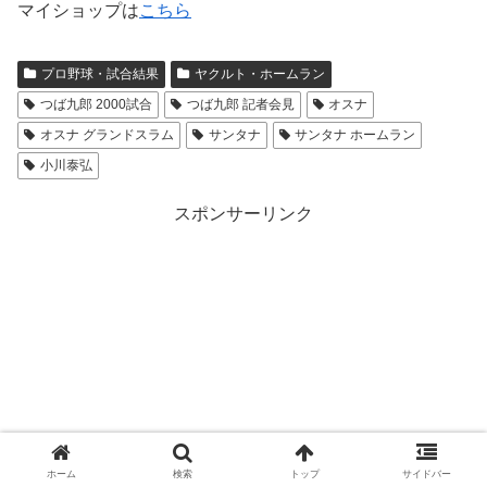
マイショップは
こちら
プロ野球・試合結果
ヤクルト・ホームラン
つば九郎 2000試合
つば九郎 記者会見
オスナ
オスナ グランドスラム
サンタナ
サンタナ ホームラン
小川泰弘
スポンサーリンク
ホーム
検索
トップ
サイドバー