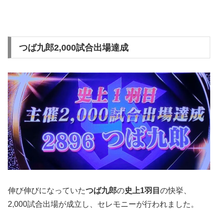
つば九郎2,000試合出場達成
伸び伸びになっていた
つば九郎
の
史上1羽目
の快挙、
2,000試合出場が成立し、セレモニーが行われました。