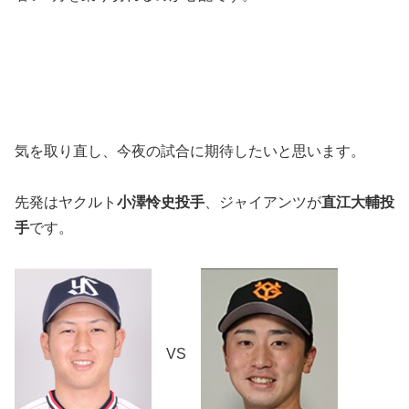
気を取り直し、今夜の試合に期待したいと思います。
先発はヤクルト
小澤怜史投手
、ジャイアンツが
直江大輔投
手
です。
VS