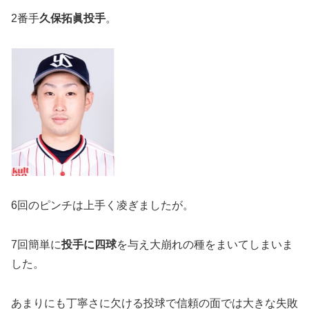
2番手
久保拓眞投手
。
6回のピンチは上手く凌ぎましたが。
7回簡単に
投手に四球
を与え大崩れの種をまいてしまいま
した。
あまりにも丁寧さに欠ける投球で信頼の面では大きな失敗