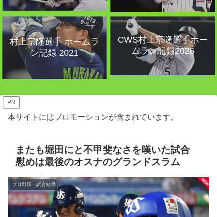
CWS村上宗隆選手ホー
村上宗隆選手 ホームラ
ムラン記録2026
ン記録 2021
PR
本サイトにはプロモーションが含まれています。
またも堀田にと不甲斐なさを嘆いた試合
慰めは最後のオスナのグランドスラム
プロ野球・試合結果