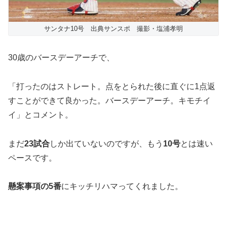
サンタナ10号 出典サンスポ 撮影・塩浦孝明
30歳のバースデーアーチで、
「打ったのはストレート。点をとられた後に直ぐに1点返
すことができて良かった。バースデーアーチ。キモチイ
イ」とコメント。
まだ
23試合
しか出ていないのですが、もう
10号
とは速い
ペースです。
懸案事項の5番
にキッチリハマってくれました。