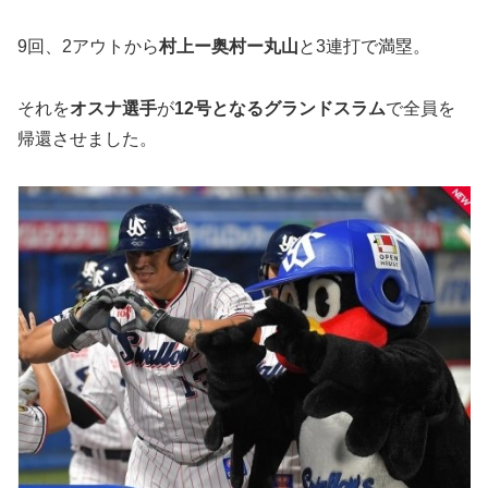
9回、2アウトから
村上ー奥村ー丸山
と3連打で満塁。
それを
オスナ選手
が
12号となるグランドスラム
で全員を
帰還させました。