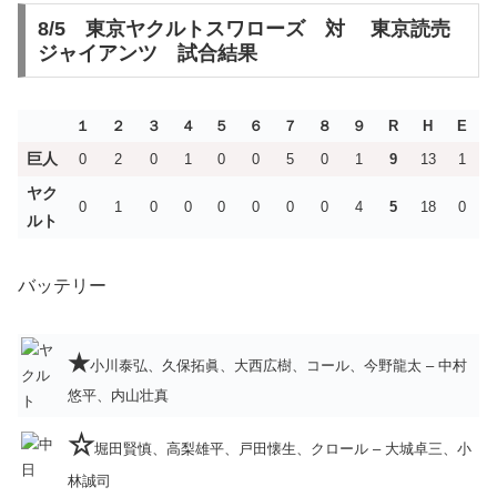
8/5 東京ヤクルトスワローズ 対 東京読売
ジャイアンツ 試合結果
１
２
３
４
５
６
７
８
９
R
H
E
巨人
0
2
0
1
0
0
5
0
1
9
13
1
ヤク
0
1
0
0
0
0
0
0
4
5
18
0
ルト
バッテリー
★
小川泰弘、久保拓眞、大西広樹、コール、今野龍太 – 中村
悠平、内山壮真
☆
堀田賢慎、高梨雄平、戸田懐生、クロール – 大城卓三、小
林誠司