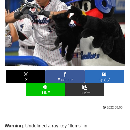
X
Facebook
はてブ
LINE
コピー
2022.08.06
Warning
: Undefined array key "Items" in