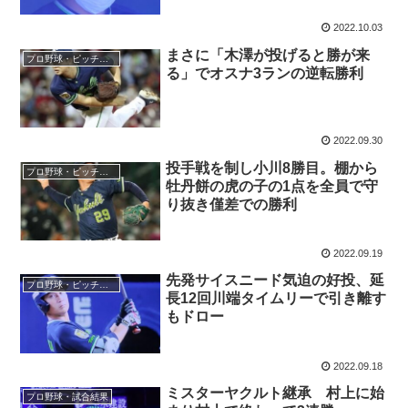
2022.10.03
まさに「木澤が投げると勝が来
プロ野球・ピッチャー
る」でオスナ3ランの逆転勝利
2022.09.30
投手戦を制し小川8勝目。棚から
プロ野球・ピッチャー
牡丹餅の虎の子の1点を全員で守
り抜き僅差での勝利
2022.09.19
先発サイスニード気迫の好投、延
プロ野球・ピッチャー
長12回川端タイムリーで引き離す
もドロー
2022.09.18
ミスターヤクルト継承 村上に始
プロ野球・試合結果