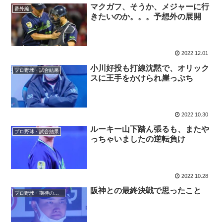
マクガフ、そうか、メジャーに行
番外編
きたいのか。。。予想外の展開
2022.12.01
小川好投も打線沈黙で、オリック
プロ野球・試合結果
スに王手をかけられ崖っぷち
2022.10.30
ルーキー山下踏ん張るも、またや
プロ野球・試合結果
っちゃいましたの逆転負け
2022.10.28
阪神との最終決戦で思ったこと
プロ野球・期待の選手