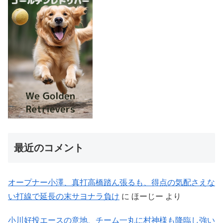
最近のコメント
オープナー小澤、真打高橋踏ん張るも、得点の気配さえな
い打線で延長の末サヨナラ負け
に
ほーじー
より
小川好投エースの意地、チーム一丸に村神様も降臨し強い