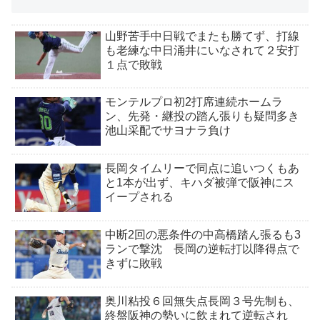
山野苦手中日戦でまたも勝てず、打線
も老練な中日涌井にいなされて２安打
１点で敗戦
モンテルプロ初2打席連続ホームラ
ン、先発・継投の踏ん張りも疑問多き
池山采配でサヨナラ負け
長岡タイムリーで同点に追いつくもあ
と1本が出ず、キハダ被弾で阪神にス
イープされる
中断2回の悪条件の中高橋踏ん張るも3
ランで撃沈 長岡の逆転打以降得点で
きずに敗戦
奥川粘投６回無失点長岡３号先制も、
終盤阪神の勢いに飲まれて逆転され