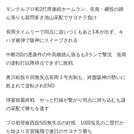
モンテルプロ初2打席連続ホームラン、先発・継投の踏
ん張りも疑問多き池山采配でサヨナラ負け
長岡タイムリーで同点に追いつくもあと1本が出ず、キ
ハダ被弾で阪神にスイープされる
中断2回の悪条件の中高橋踏ん張るも3ランで撃沈 長岡
の逆転打以降得点できずに敗戦
奥川粘投６回無失点長岡３号先制も、終盤阪神の勢いに
飲まれて逆転されEND
球宴前最終戦 やっと打線が繋がり同点に持ち込むも謎
の采配で勝ちを逃す
プロ初登板西舘5回無失点の好投 10回塩見の二塁打か
ら始まり古賀犠飛で連日のサヨナラ勝ち