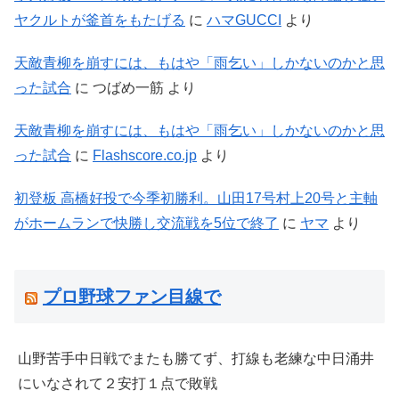
ヤクルトが釜首をもたげる
に
ハマGUCCI
より
天敵青柳を崩すには、もはや「雨乞い」しかないのかと思
った試合
に
つばめ一筋
より
天敵青柳を崩すには、もはや「雨乞い」しかないのかと思
った試合
に
Flashscore.co.jp
より
初登板 高橋好投で今季初勝利。山田17号村上20号と主軸
がホームランで快勝し交流戦を5位で終了
に
ヤマ
より
プロ野球ファン目線で
山野苦手中日戦でまたも勝てず、打線も老練な中日涌井
にいなされて２安打１点で敗戦