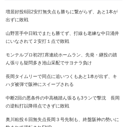
増居好投6回2安打無失点も勝ちに繋がらず、あと1本が
出ずに敗戦
山野苦手中日戦でまたも勝てず、打線も老練な中日涌井
にいなされて２安打１点で敗戦
モンテルプロ初2打席連続ホームラン、先発・継投の踏
ん張りも疑問多き池山采配でサヨナラ負け
長岡タイムリーで同点に追いつくもあと1本が出ず、キ
ハダ被弾で阪神にスイープされる
中断2回の悪条件の中高橋踏ん張るも3ランで撃沈 長岡
の逆転打以降得点できずに敗戦
奥川粘投６回無失点長岡３号先制も、終盤阪神の勢いに