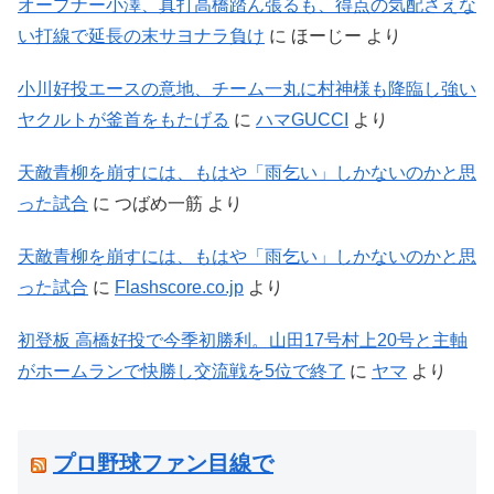
オープナー小澤、真打高橋踏ん張るも、得点の気配さえな
い打線で延長の末サヨナラ負け
に
ほーじー
より
小川好投エースの意地、チーム一丸に村神様も降臨し強い
ヤクルトが釜首をもたげる
に
ハマGUCCI
より
天敵青柳を崩すには、もはや「雨乞い」しかないのかと思
った試合
に
つばめ一筋
より
天敵青柳を崩すには、もはや「雨乞い」しかないのかと思
った試合
に
Flashscore.co.jp
より
初登板 高橋好投で今季初勝利。山田17号村上20号と主軸
がホームランで快勝し交流戦を5位で終了
に
ヤマ
より
プロ野球ファン目線で