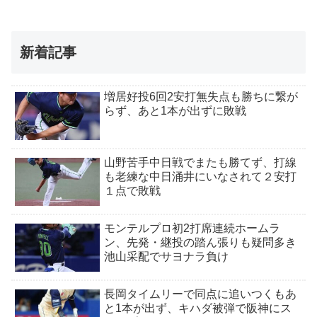
新着記事
増居好投6回2安打無失点も勝ちに繋が
らず、あと1本が出ずに敗戦
山野苦手中日戦でまたも勝てず、打線
も老練な中日涌井にいなされて２安打
１点で敗戦
モンテルプロ初2打席連続ホームラ
ン、先発・継投の踏ん張りも疑問多き
池山采配でサヨナラ負け
長岡タイムリーで同点に追いつくもあ
と1本が出ず、キハダ被弾で阪神にス