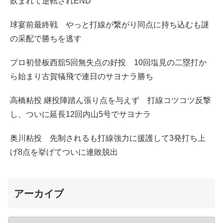
飲まれて逆転されEND
球宴前最終戦 やっと打線が繋がり同点に持ち込むも謎
の采配で勝ちを逃す
プロ初登板西舘5回無失点の好投 10回塩見の二塁打か
ら始まり古賀犠飛で連日のサヨナラ勝ち
高橋粘投 継投陣踏ん張り点を与えず 打線コツコツ反撃
し、ついに延長12回内山5号でサヨナラ
奥川粘投 先制されるも打線強力に援護して3発打ち上
げ8点を挙げてついに連敗脱出
アーカイブ