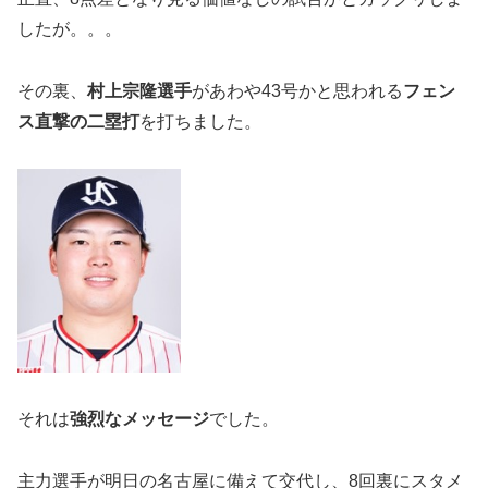
したが。。。
その裏、
村上宗隆選手
があわや43号かと思われる
フェン
ス直撃の二塁打
を打ちました。
それは
強烈なメッセージ
でした。
主力選手が明日の名古屋に備えて交代し、8回裏にスタメ