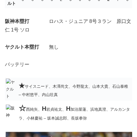
ルト
阪神本塁打
ロハス・ジュニア 8号３ラン 原口文
仁 1号 ソロ
ヤクルト本塁打
無し
バッテリー
★
サイスニード、木澤尚文、今野龍太、山本大貴、石山泰稚
– 中村悠平、内山壮真
☆
H
H
西純矢、
岩貞祐太、
加治屋蓮、浜地真澄、アルカンタ
ラ、小林慶祐 – 坂本誠志郎、長坂拳弥