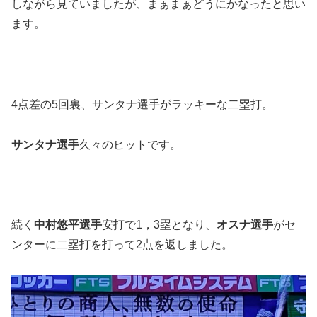
しながら見ていましたが、まぁまぁどうにかなったと思い
ます。
4点差の5回裏、サンタナ選手がラッキーな二塁打。
サンタナ選手
久々のヒットです。
続く
中村悠平選手
安打で1，3塁となり、
オスナ選手
がセ
ンターに二塁打を打って2点を返しました。