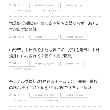
2026.08.08
プロ野球・ピッチャー
プロ野球・好プレー
プロ野球・試合結果
ヤクルト・ホームラン
増居好投6回2安打無失点も勝ちに繋がらず、あと1
本が出ずに敗戦
2026.08.07
プロ野球・ピッチャー
プロ野球・試合結果
山野苦手中日戦でまたも勝てず、打線も老練な中日
涌井にいなされて２安打１点で敗戦
2026.08.06
プロ野球・ピッチャー
プロ野球・打線
プロ野球・試合結果
モンテルプロ初2打席連続ホームラン、先発・継投
の踏ん張りも疑問多き池山采配でサヨナラ負け
2026.08.05
プロ野球・期待の選手
プロ野球・試合結果
ヤクルト・ホームラン
監督采配・戦術