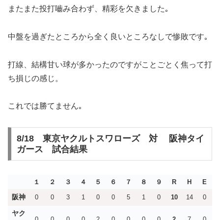
またまた投打嚙み合わず、精彩を欠きました｡
中盤を過ぎたところから全く良いところなしで惨敗です｡
打線、結構甘い球が多かったのですがことごとく焦って打
ち損じの感じ。
これでは勝てません｡
8/18 東京ヤクルトスワローズ 対 阪神タイ
ガース 試合結果
１
２
３
４
５
６
７
８
９
R
H
E
阪神
0
0
3
1
0
0
5
1
0
10
14
0
ヤク
0
0
0
0
2
0
0
0
0
2
7
0