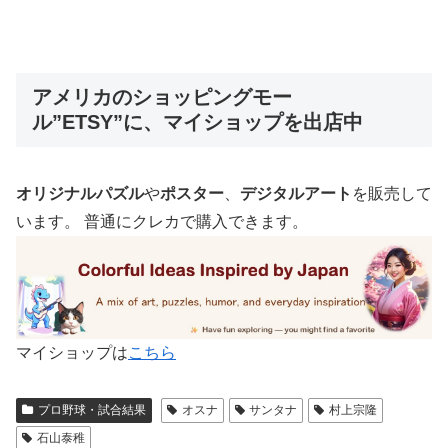
アメリカのショッピングモー
ル”ETSY”に、マイショップを出店中
オリジナルパズル
や
ポスター
、
デジタルアート
を販売して
います。 普通にクレカで購入できます。
マイショップは
こちら
プロ野球・試合結果
オスナ
サンタナ
村上宗隆
石山泰稚