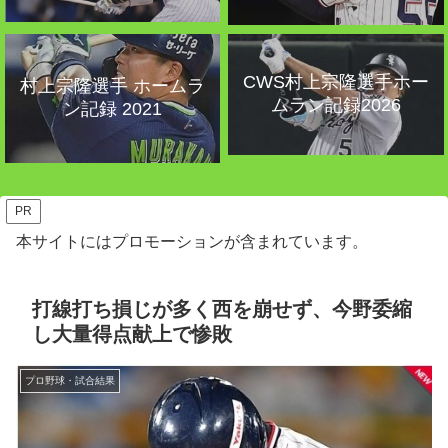
CWS村上宗隆選手ホー
村上宗隆選手 ホームラ
ムラン記録2026
ン記録 2021
PR
本サイトにはプロモーションが含まれています。
打線打ち損じが多く西を崩せず、今野委縮
し大量得点献上で惨敗
プロ野球・試合結果