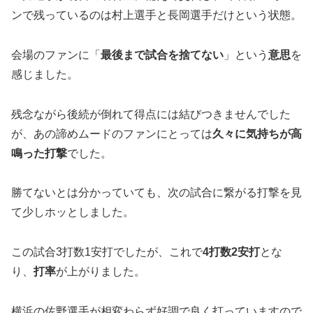
ンで残っているのは村上選手と長岡選手だけという状態。
会場のファンに「
最後まで試合を捨てない
」という
意思
を
感じました。
残念ながら後続が倒れて得点には結びつきませんでした
が、あの諦めムードのファンにとっては
久々に気持ちが高
鳴った打撃
でした。
勝てないとは分かっていても、次の試合に繋がる打撃を見
て少しホッとしました。
この試合3打数1安打でしたが、これで
4打数2安打
とな
り、
打率
が上がりました。
横浜の佐野選手が相変わらず好調で良く打っていますので